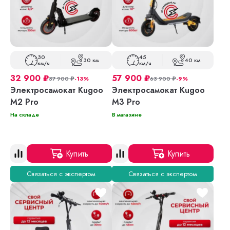
30
45
30 км
40 км
км/ч
км/ч
32 900
₽
57 900
₽
37 900
₽
-13%
63 900
₽
-9%
Электросамокат Kugoo
Электросамокат Kugoo
M2 Pro
M3 Pro
На складе
В магазине
Купить
Купить
Связаться с экспертом
Связаться с экспертом