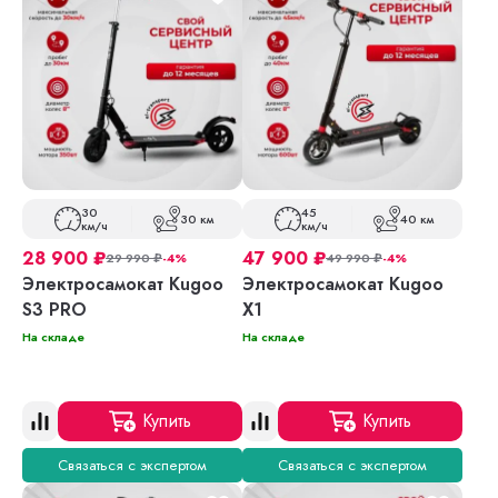
30
45
30 км
40 км
км/ч
км/ч
28 900
₽
47 900
₽
29 990
₽
-4%
49 990
₽
-4%
Электросамокат Kugoo
Электросамокат Kugoo
S3 PRO
X1
На складе
На складе
Купить
Купить
Связаться с экспертом
Связаться с экспертом