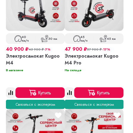
40
45
30 км
45 км
км/ч
км/ч
40 900
₽
47 900
₽
43 900
₽
-7%
57 900
₽
-17%
Электросамокат Kugoo
Электросамокат Kugoo
M4
M4 Pro
В магазине
На складе
Купить
Купить
Связаться с экспертом
Связаться с экспертом