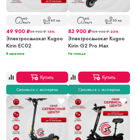
40
60
60 км
55 км
км/ч
км/ч
49 900
₽
83 900
₽
58 900
₽
-15%
108 900
₽
-23%
Электросамокат Kugoo
Электросамокат Kugoo
Kirin EC02
Kirin G2 Pro Max
В магазине
На складе
Купить
Купить
Связаться с экспертом
Связаться с экспертом