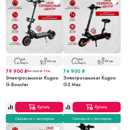
60
50
60 км
55 км
км/ч
км/ч
79 900
₽
74 900
₽
89 900
₽
-11%
Электросамокат Kugoo
Электросамокат Kugoo
G-Booster
G2 Max
Купить
Купить
Связаться с экспертом
Связаться с экспертом