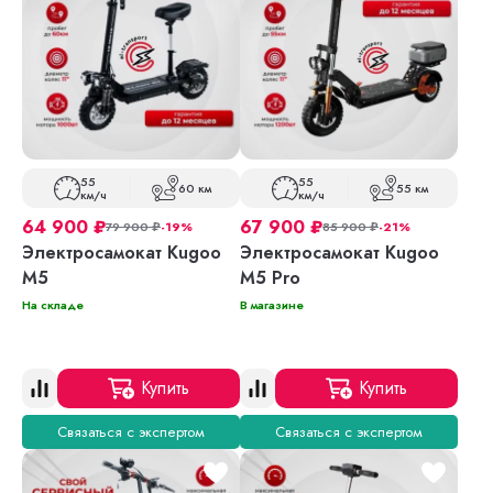
55
55
60 км
55 км
км/ч
км/ч
64 900
₽
67 900
₽
79 900
₽
-19%
85 900
₽
-21%
Электросамокат Kugoo
Электросамокат Kugoo
M5
M5 Pro
На складе
В магазине
Купить
Купить
Связаться с экспертом
Связаться с экспертом