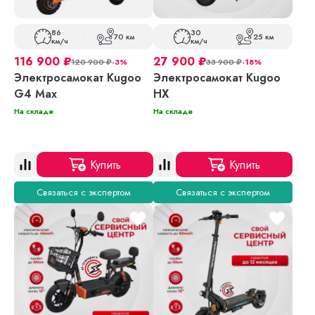
86
30
70 км
25 км
км/ч
км/ч
116 900
₽
27 900
₽
120 900
₽
-3%
33 900
₽
-18%
Электросамокат Kugoo
Электросамокат Kugoo
G4 Max
HX
На складе
На складе
Купить
Купить
Связаться с экспертом
Связаться с экспертом