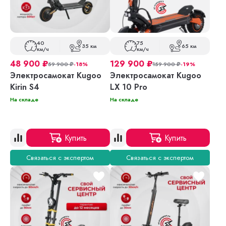
40
75
35 км
65 км
км/ч
км/ч
48 900
₽
129 900
₽
59 900
₽
-18%
159 900
₽
-19%
Электросамокат Kugoo
Электросамокат Kugoo
Kirin S4
LX 10 Pro
На складе
На складе
Купить
Купить
Связаться с экспертом
Связаться с экспертом