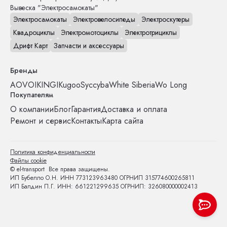
Вывеска "Электросамокаты"
Электросамокаты
Электровелосипеды
Электроскутеры
Квадроциклы
Электромотоциклы
Электротрициклы
Дрифт Карт
Запчасти и аксессуары
Бренды
AOVO
IKINGI
Kugoo
Syccyba
White Siberia
Wo Long
Покупателям
О компании
Блог
Гарантия
Доставка и оплата
Ремонт и сервис
Контакты
Карта сайта
Политика конфиденциальности
Файлы cookie
© el-transport Все права защищены.
ИП Бубелло О.Н. ИНН 773123963480 ОГРНИП 315774600265811
ИП Балдин П.Г. ИНН: 661221299635 ОГРНИП: 326080000002413