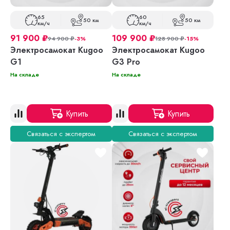
65
60
50 км
50 км
км/ч
км/ч
91 900
₽
109 900
₽
94 900
₽
-3%
128 900
₽
-15%
Электросамокат Kugoo
Электросамокат Kugoo
G1
G3 Pro
На складе
На складе
Купить
Купить
Связаться с экспертом
Связаться с экспертом