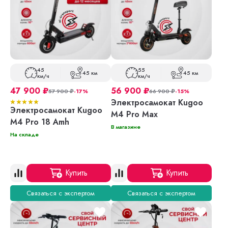
45
55
45 км
45 км
км/ч
км/ч
47 900
₽
56 900
₽
57 900
₽
-17%
66 900
₽
-15%
Электросамокат Kugoo
Электросамокат Kugoo
M4 Pro Max
M4 Pro 18 Amh
В магазине
На складе
Купить
Купить
Связаться с экспертом
Связаться с экспертом