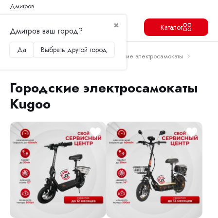
Дмитров
✖
Каталог
Дмитров ваш город?
Да
Выбрать другой город
Продолжить
Перейти в корзину
Главная
Электросамокаты
Городские электросамокаты
Городские электросамокаты Kugoo
Городские электросамокаты
Kugoo