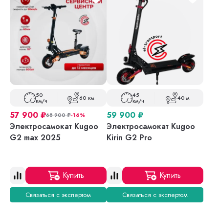
50
45
60 км
40 м
км/ч
км/ч
57 900
₽
59 900
₽
68 900
₽
-16%
Электросамокат Kugoo
Электросамокат Kugoo
G2 max 2025
Kirin G2 Pro
Купить
Купить
Связаться с экспертом
Связаться с экспертом