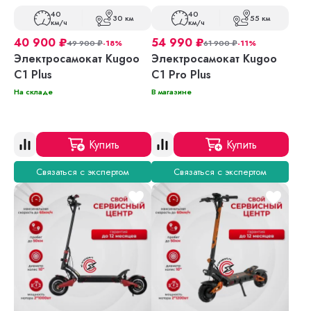
40
40
30 км
55 км
км/ч
км/ч
40 900
₽
54 990
₽
49 900
₽
-18%
61 900
₽
-11%
Электросамокат Kugoo
Электросамокат Kugoo
C1 Plus
C1 Pro Plus
На складе
В магазине
Купить
Купить
Связаться с экспертом
Связаться с экспертом