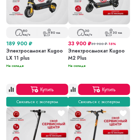
80
30
80 км
30 км
км/ч
км/ч
189 900
₽
33 900
₽
39 900
₽
-15%
Электросамокат Kugoo
Электросамокат Kugoo
LX 11 plus
M2 Plus
На складе
На складе
Купить
Купить
Связаться с экспертом
Связаться с экспертом