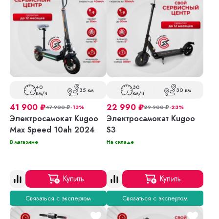
40
30
35 км
30 км
км/ч
км/ч
41 900
₽
22 990
₽
47 900
₽
-13%
29 900
₽
-23%
Электросамокат Kugoo
Электросамокат Kugoo
Max Speed 10ah 2024
S3
В магазине
На складе
Купить
Купить
Связаться с экспертом
Связаться с экспертом