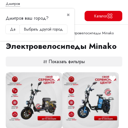
Дмитров
✖
Каталог
Дмитров ваш город?
Да
Выбрать другой город
Продолжить
Перейти в корзину
Главная
Электровелосипеды
Электровелосипеды Minako
Электровелосипеды Minako
Показать фильтры