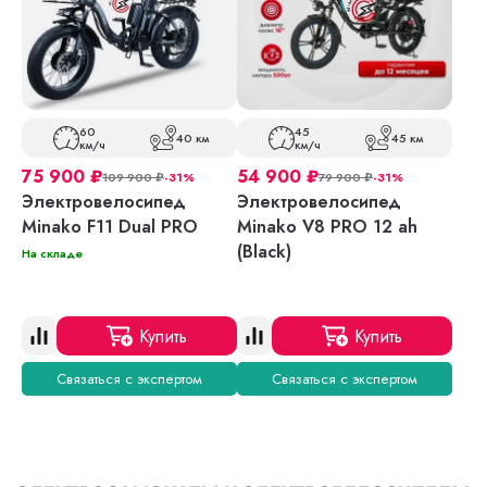
60
45
40 км
45 км
км/ч
км/ч
75 900
₽
54 900
₽
109 900
₽
-31%
79 900
₽
-31%
Электровелосипед
Электровелосипед
Minako F11 Dual PRO
Minako V8 PRO 12 ah
(Black)
На складе
Купить
Купить
Связаться с экспертом
Связаться с экспертом