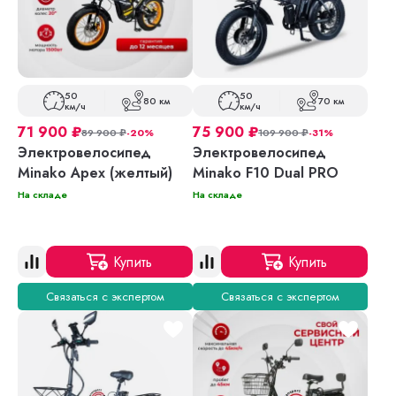
50
50
80 км
70 км
км/ч
км/ч
71 900
₽
75 900
₽
89 900
₽
-20%
109 900
₽
-31%
Электровелосипед
Электровелосипед
Minako Apex (желтый)
Minako F10 Dual PRO
На складе
На складе
Купить
Купить
Связаться с экспертом
Связаться с экспертом