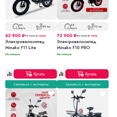
45
55
80 км
70 км
км/ч
км/ч
63 900
₽
72 900
₽
79 900
₽
-20%
89 900
₽
-19%
Электровелосипед
Электровелосипед
Minako F11 Lite
Minako F10 PRO
На складе
На складе
Купить
Купить
Связаться с экспертом
Связаться с экспертом