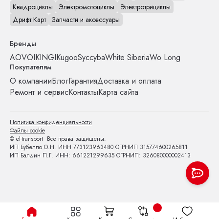
Квадроциклы
Электромотоциклы
Электротрициклы
Дрифт Карт
Запчасти и аксессуары
Бренды
AOVO
IKINGI
Kugoo
Syccyba
White Siberia
Wo Long
Покупателям
О компании
Блог
Гарантия
Доставка и оплата
Ремонт и сервис
Контакты
Карта сайта
Политика конфиденциальности
Файлы cookie
© el-transport Все права защищены.
ИП Бубелло О.Н. ИНН 773123963480 ОГРНИП 315774600265811
ИП Балдин П.Г. ИНН: 661221299635 ОГРНИП: 326080000002413