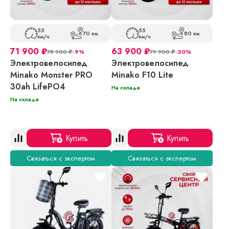
55
55
70 км
80 км
км/ч
км/ч
71 900
₽
63 900
₽
78 900
₽
-9%
79 900
₽
-20%
Электровелосипед
Электровелосипед
Minako Monster PRO
Minako F10 Lite
30ah LifePO4
На складе
На складе
Купить
Купить
Связаться с экспертом
Связаться с экспертом