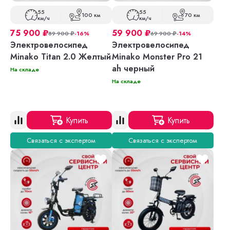
55
55
100 км
70 км
км/ч
км/ч
75 900
₽
59 900
₽
89 900
₽
-16%
69 900
₽
-14%
Электровелосипед
Электровелосипед
Minako Titan 2.0 Желтый
Minako Monster Pro 21
ah черный
На складе
На складе
Купить
Купить
Связаться с экспертом
Связаться с экспертом