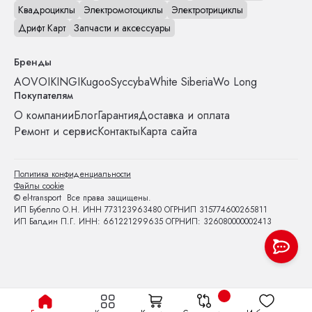
Квадроциклы
Электромотоциклы
Электротрициклы
Дрифт Карт
Запчасти и аксессуары
Бренды
AOVO
IKINGI
Kugoo
Syccyba
White Siberia
Wo Long
Покупателям
О компании
Блог
Гарантия
Доставка и оплата
Ремонт и сервис
Контакты
Карта сайта
Политика конфиденциальности
Файлы cookie
© el-transport Все права защищены.
ИП Бубелло О.Н. ИНН 773123963480 ОГРНИП 315774600265811
ИП Балдин П.Г. ИНН: 661221299635 ОГРНИП: 326080000002413