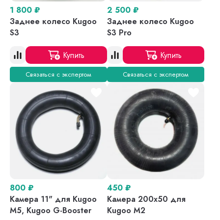
1 800
₽
2 500
₽
Заднее колесо Kugoo
Заднее колесо Kugoo
S3
S3 Pro
Купить
Купить
Связаться с экспертом
Связаться с экспертом
800
₽
450
₽
Камера 11" для Kugoo
Камера 200x50 для
M5, Kugoo G-Booster
Kugoo M2