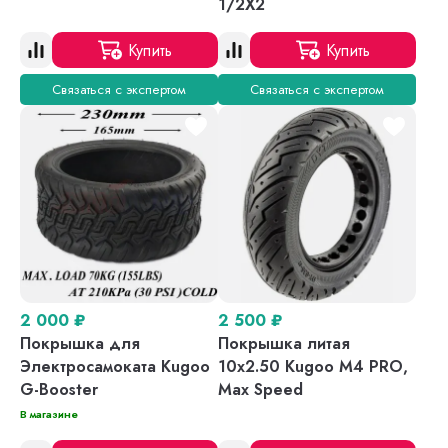
1/2X2
Купить
Купить
Связаться с экспертом
Связаться с экспертом
2 000
₽
2 500
₽
Покрышка для
Покрышка литая
Электросамоката Kugoo
10х2.50 Kugoo M4 PRO,
G-Booster
Max Speed
В магазине