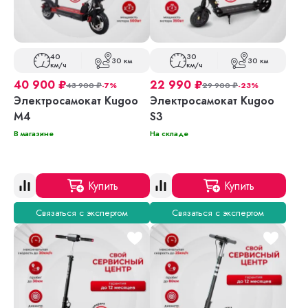
40
30
30 км
30 км
км/ч
км/ч
40 900
₽
22 990
₽
43 900
₽
-7%
29 900
₽
-23%
Электросамокат Kugoo
Электросамокат Kugoo
M4
S3
В магазине
На складе
Купить
Купить
Связаться с экспертом
Связаться с экспертом