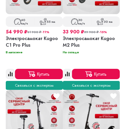
40
30
55 км
30 км
км/ч
км/ч
54 990
₽
33 900
₽
61 900
₽
-11%
39 900
₽
-15%
Электросамокат Kugoo
Электросамокат Kugoo
C1 Pro Plus
M2 Plus
В магазине
На складе
Купить
Купить
Связаться с экспертом
Связаться с экспертом