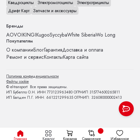
Квадроциклы
Электромотоциклы
Электротрициклы
Дрифт Карт
Запчасти и аксессуары
Бренды
AOVO
IKINGI
Kugoo
Syccyba
White Siberia
Wo Long
Покупателям
О компании
Блог
Гарантия
Доставка и оплата
Ремонт и сервис
Контакты
Карта сайта
Политика конфиденциальности
Файлы cookie
© el-transport Все права защищены.
ИП Бубелло О.Н. ИНН 773123963480 ОГРНИП 315774600265811
ИП Балдин П.Г. ИНН: 661221299635 ОГРНИП: 326080000002413
Главная
Каталог
Корзина
Сравнение
Избранное