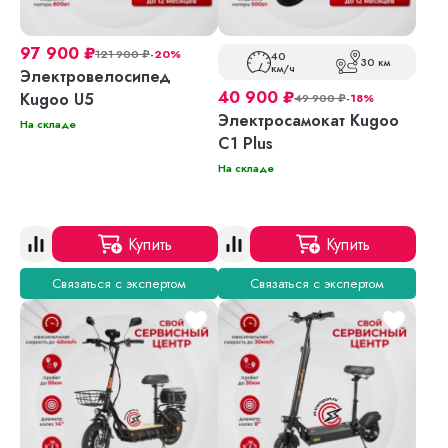
97 900
₽
121 900
₽
-20%
40
30 км
км/ч
Электровелосипед
40 900
₽
Kugoo U5
49 900
₽
-18%
Электросамокат Kugoo
На складе
C1 Plus
На складе
Купить
Купить
Связаться с экспертом
Связаться с экспертом