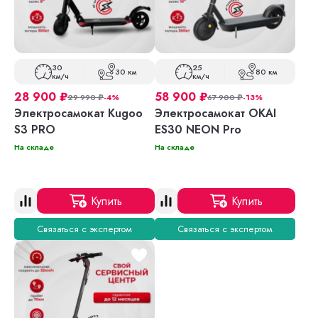
30
25
30 км
80 км
км/ч
км/ч
28 900
₽
58 900
₽
29 990
₽
-4%
67 900
₽
-13%
Электросамокат Kugoo
Электросамокат OKAI
S3 PRO
ES30 NEON Pro
На складе
На складе
Купить
Купить
Связаться с экспертом
Связаться с экспертом