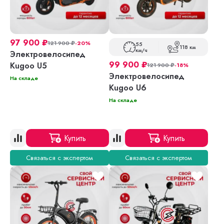
97 900
₽
121 900
₽
-20%
55
118 км
км/ч
Электровелосипед
99 900
₽
Kugoo U5
121 900
₽
-18%
Электровелосипед
На складе
Kugoo U6
На складе
Купить
Купить
Связаться с экспертом
Связаться с экспертом