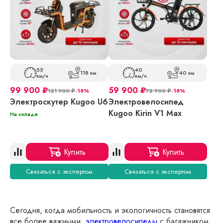
55
40
118 км
40 км
км/ч
км/ч
99 900
₽
59 900
₽
121 900
₽
-18%
72 900
₽
-18%
Электроскутер Kugoo U6
Электровелосипед
Kugoo Kirin V1 Max
На складе
Купить
Купить
Связаться с экспертом
Связаться с экспертом
Сегодня, когда мобильность и экологичность становятся
все более важными,
электровелосипеды
с багажником