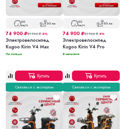
50
50
50 км
50 км
км/ч
км/ч
74 900
₽
74 900
₽
81 700
₽
-8%
81 700
₽
-8%
Электровелосипед
Электровелосипед
Kugoo Kirin V4 Max
Kugoo Kirin V4 Pro
На складе
В магазине
Купить
Купить
Связаться с экспертом
Связаться с экспертом