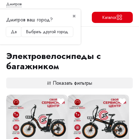
Дмитров
✖
Каталог
Дмитров ваш город?
Да
Выбрать другой город
Продолжить
Перейти в корзину
Главная
Электровелосипеды
Электровелосипеды с багажником
Электровелосипеды с
багажником
Показать фильтры