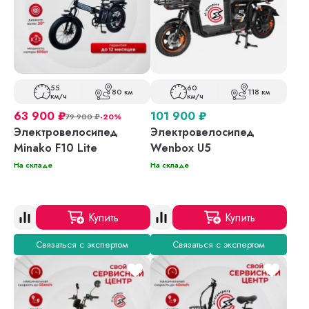
55
60
80 км
118 км
км/ч
км/ч
63 900
₽
101 900
₽
79 900
₽
-20%
Электровелосипед
Электровелосипед
Minako F10 Lite
Wenbox U5
На складе
На складе
Купить
Купить
Связаться с экспертом
Связаться с экспертом