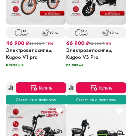
45
50
30 км
60 км
км/ч
км/ч
46 900
₽
66 900
₽
56 900
₽
-18%
72 900
₽
-8%
Электровелосипед
Электровелосипед
Kugoo V1 pro
Kugoo V3 Pro
В магазине
На складе
Купить
Купить
Связаться с экспертом
Связаться с экспертом