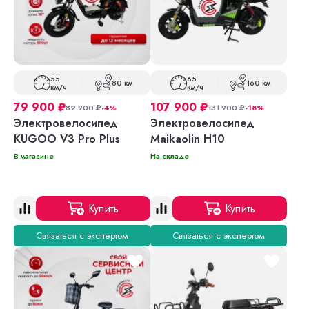
55
65
80 км
160 км
км/ч
км/ч
79 900
₽
107 900
₽
82 900
₽
-4%
131 900
₽
-18%
Электровелосипед
Электровелосипед
KUGOO V3 Pro Plus
Maikaolin H10
В магазине
На складе
Купить
Купить
Связаться с экспертом
Связаться с экспертом