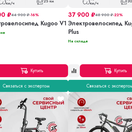
25 км
30
км/ч
км/ч
00
₽
37 900
₽
44 900
₽
-16%
48 900
₽
-22%
тровелосипед Kugoo V1
Электровелосипед Ku
Plus
ине
На складе
Купить
Купить
Связаться с экспертом
Связаться с эксперто