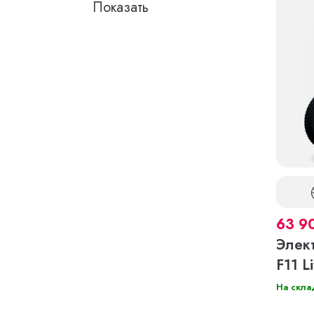
63 9
Элек
F11 Li
На скла