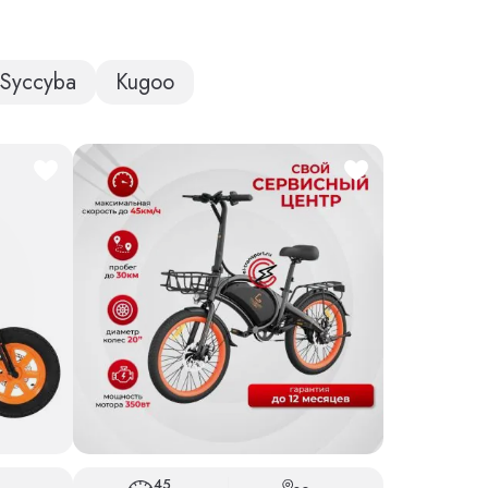
Syccyba
Kugoo
45