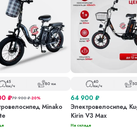
45
40
80 км
50
км/ч
км/ч
00
₽
64 900
₽
79 900
₽
-20%
тровелосипед Minako
Электровелосипед Ku
te
Kirin V3 Max
де
На складе