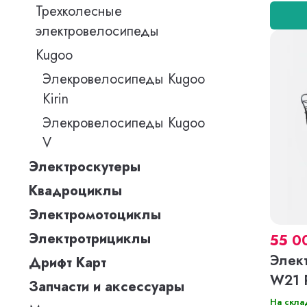
Трехколесные
электровелосипеды
Kugoo
Элекровелосипеды Kugoo
Kirin
Элекровелосипеды Kugoo
V
Электроскутеры
Квадроциклы
Электромотоциклы
Электротрициклы
55 0
Элек
Дрифт Карт
W21 
Запчасти и аксессуары
На скла