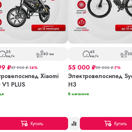
25
45
60 км
35
км/ч
км/ч
99
₽
55 000
₽
57 900
₽
-14%
59 000
₽
-7%
тровелосипед Xiaomi
Электровелосипед Sy
 V1 PLUS
H3
де
В магазине
Купить
Купить