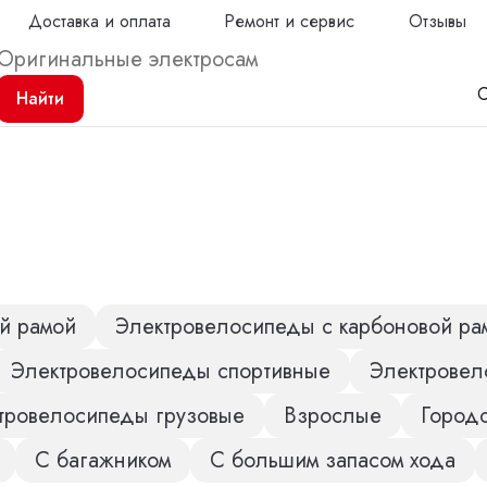
Доставка и оплата
Ремонт и сервис
Отзывы
С
Найти
Продол
й рамой
Электровелосипеды с карбоновой ра
Электровелосипеды спортивные
Электровел
тровелосипеды грузовые
Взрослые
Город
С багажником
С большим запасом хода