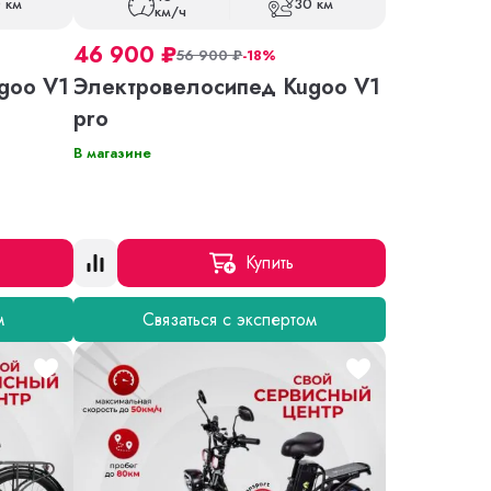
 км
30 км
км/ч
46 900
₽
56 900
₽
-18%
goo V1
Электровелосипед Kugoo V1
pro
В магазине
Купить
м
Связаться с экспертом