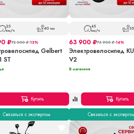
25
45
40 км
35
км/ч
км/ч
90
₽
63 900
₽
72 000
₽
-13%
73 900
₽
-14%
тровелосипед Gelbert
Электровелосипед 
1 ST
V2
де
В магазине
Купить
Купить
Связаться с экспертом
Связаться с эксперто