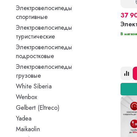
Электровелосипеды
37 9
спортивные
Элек
Электровелосипеды
В магаз
туристические
Электровелосипеды
подростковые
Электровелосипеды
грузовые
White Siberia
Wenbox
Gelbert (Eltreco)
Yadea
Maikaolin