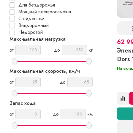
Для бездорожья
Мощный электросамокат
С сиденьем
Внедорожный
Недорогой
Максимальная нагрузка
62 9
Элек
от
до
кг
Dors 
На скла
Максимальная скорость, км/ч
от
до
Запас хода
от
до
км