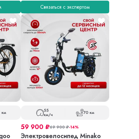
м
Связаться с экспертом
55
 км
70 км
км/ч
59 900
₽
69 900
₽
-14%
goo
Электровелосипед Minako