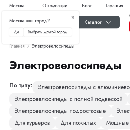
Москва
О компании
Блог
Гарантия
✖
Москва ваш город?
Каталог
Да
Выбрать другой город
Главная
Электровелосипеды
Электровелосипеды
По типу:
Электровелосипеды с алюминиево
Электровелосипеды с полной подвеской
Электровелосипеды подростковые
Элек
Для курьеров
Для пожилых
Мощные