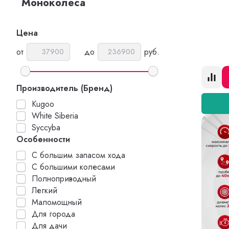
Моноколеса
Цена
от
до
руб.
Производитель (Бренд)
Kugoo
White Siberia
Syccyba
Особенности
С большим запасом хода
С большими колесами
Полноприводный
Легкий
Маломощный
Для города
Для дачи