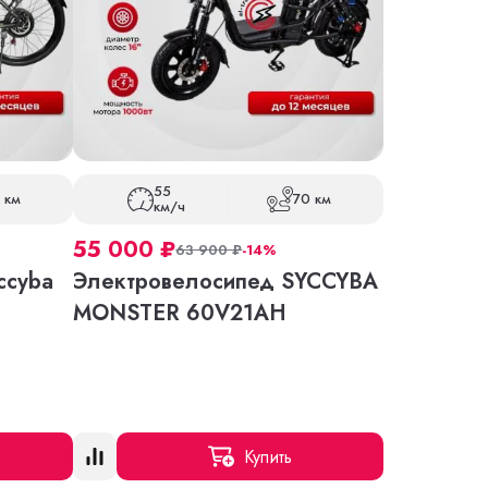
55
 км
70 км
км/ч
55 000
₽
63 900
₽
-14%
ccyba
Электровелосипед SYCCYBA
MONSTER 60V21AH
Купить