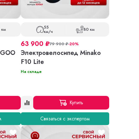
55
 км
80 км
км/ч
63 900
₽
79 900
₽
-20%
KUGOO
Электровелосипед Minako
F10 Lite
На складе
Купить
м
Связаться с экспертом