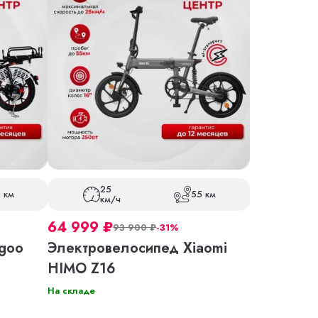
25
 км
55 км
км/ч
64 999
₽
93 900
₽
-31%
goo
Электровелосипед Xiaomi
HIMO Z16
На складе