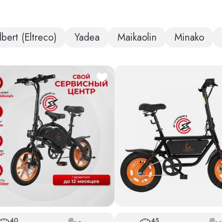
bert (Eltreco)
Yadea
Maikaolin
Minako
40
45