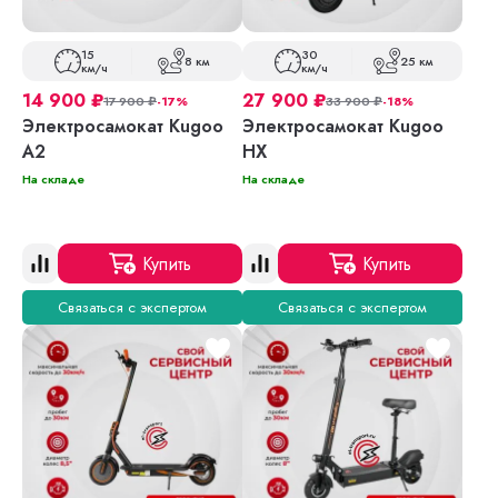
15
30
8 км
25 км
км/ч
км/ч
14 900
₽
27 900
₽
17 900
₽
-17%
33 900
₽
-18%
Электросамокат Kugoo
Электросамокат Kugoo
A2
HX
На складе
На складе
Купить
Купить
Связаться с экспертом
Связаться с экспертом