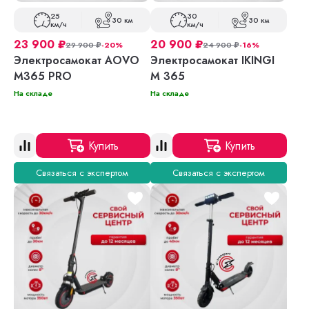
25
30
30 км
30 км
км/ч
км/ч
23 900
₽
20 900
₽
29 900
₽
-20%
24 900
₽
-16%
Электросамокат AOVO
Электросамокат IKINGI
M365 PRO
M 365
На складе
На складе
Купить
Купить
Связаться с экспертом
Связаться с экспертом