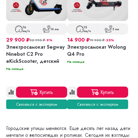
16
15
16 км
3 км
км/ч
км/ч
29 900
₽
14 900
₽
32 990
₽
-9%
19 900
₽
-25%
Электросамокат Segway
Электросамокат Wolong
Ninebot C2 Pro
Q4 Pro
eKickScooter, детский
На складе
На складе
Купить
Купить
Связаться с экспертом
Связаться с экспертом
Городские улицы меняются. Еще десять лет назад дети
мечтали о велосипедах и роликах. Сегодня их взгляды