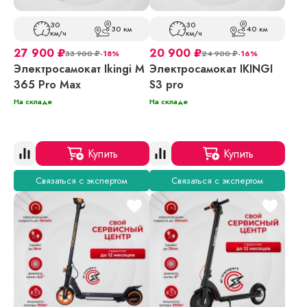
30
30
30 км
40 км
км/ч
км/ч
27 900
₽
20 900
₽
33 900
₽
-18%
24 900
₽
-16%
Электросамокат Ikingi M
Электросамокат IKINGI
365 Pro Max
S3 pro
На складе
На складе
Купить
Купить
Связаться с экспертом
Связаться с экспертом