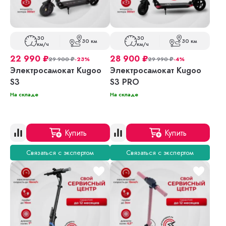
30
30
30 км
30 км
км/ч
км/ч
22 990
₽
28 900
₽
29 900
₽
-23%
29 990
₽
-4%
Электросамокат Kugoo
Электросамокат Kugoo
S3
S3 PRO
На складе
На складе
Купить
Купить
Связаться с экспертом
Связаться с экспертом