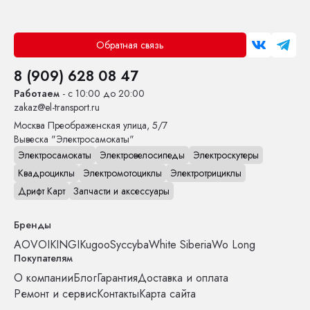
Обратная связь
8 (909) 628 08 47
Работаем
- с 10:00 до 20:00
zakaz@el-transport.ru
Москва
Преображенская улица, 5/7
Вывеска "Электросамокаты"
Электросамокаты
Электровелосипеды
Электроскутеры
Квадроциклы
Электромотоциклы
Электротрициклы
Дрифт Карт
Запчасти и аксессуары
Бренды
AOVO
IKINGI
Kugoo
Syccyba
White Siberia
Wo Long
Покупателям
О компании
Блог
Гарантия
Доставка и оплата
Ремонт и сервис
Контакты
Карта сайта