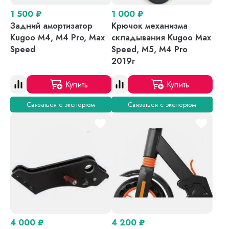
1 500
₽
1 000
₽
Задний амортизатор
Крючок механизма
Kugoo M4, M4 Pro, Max
складывания Kugoo Max
Speed
Speed, M5, M4 Pro
2019г
Купить
Купить
Связаться с экспертом
Связаться с экспертом
4 000
₽
4 200
₽