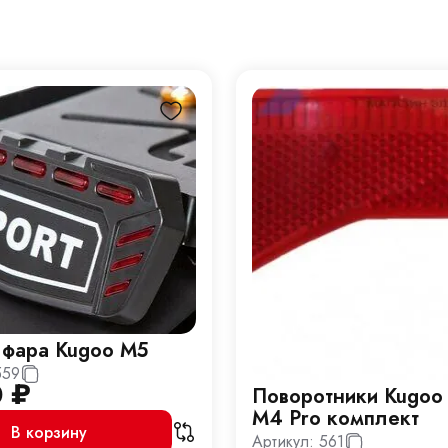
 фара Kugoo M5
559
0
₽
Поворотники Kugoo
M4 Pro комплект
В корзину
Артикул:
561