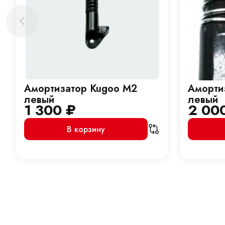
Амортизатор Kugoo M2
Аморти
левый
левый
1 300
₽
2 00
В корзину