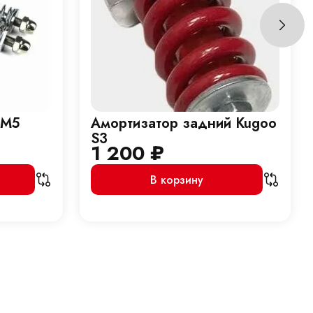
 M5
Амортизатор задний Kugoo
S3
1 200
₽
В корзину