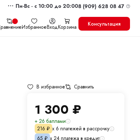
Пн-Вс - c 10:00 до 20:00
8 (909) 628 08 47
Консультация
равнение
Избранное
Вход
Корзина
жить
Перейти в корзину
В избранное
Сравнить
1 300
₽
+ 26 баллами
216
₽
х 6 платежей в рассрочку
65
₽
х 24 платежа в кредит