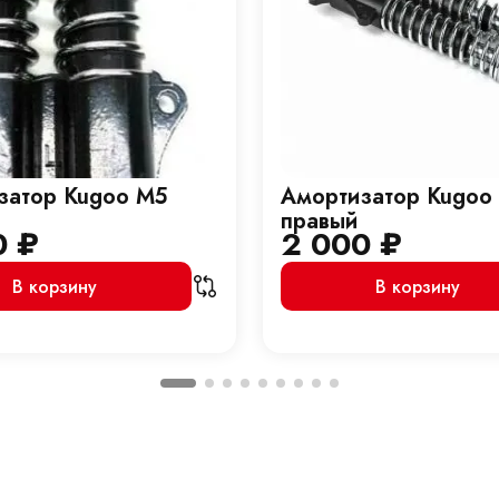
затор Kugoo M5
Амортизатор Kugoo
правый
0
₽
2 000
₽
В корзину
В корзину