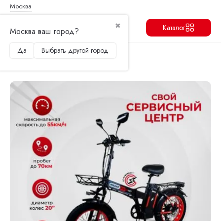
Москва
✖
Каталог
Москва ваш город?
Да
Выбрать другой город
Продолжить
Перейти в корзину
Главная
Электровелосипеды
Электровелосипед Minako F10 PRO