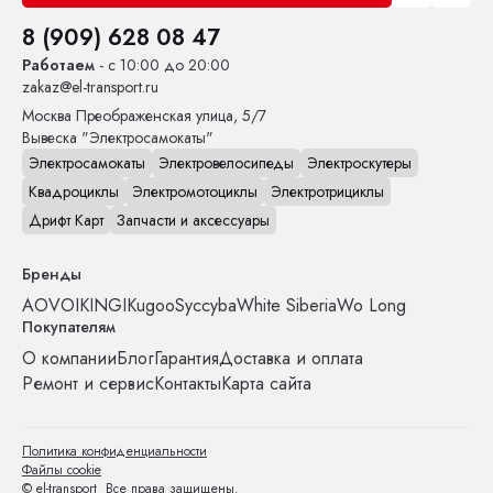
8 (909) 628 08 47
Работаем
- с 10:00 до 20:00
zakaz@el-transport.ru
Москва
Преображенская улица, 5/7
Вывеска "Электросамокаты"
Электросамокаты
Электровелосипеды
Электроскутеры
Квадроциклы
Электромотоциклы
Электротрициклы
Дрифт Карт
Запчасти и аксессуары
Бренды
AOVO
IKINGI
Kugoo
Syccyba
White Siberia
Wo Long
Покупателям
О компании
Блог
Гарантия
Доставка и оплата
Ремонт и сервис
Контакты
Карта сайта
Политика конфиденциальности
Файлы cookie
© el-transport Все права защищены.