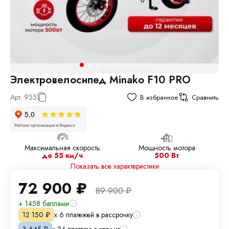
Электровелосипед Minako F10 PRO
Арт.
935
В избранное
Сравнить
Максимальная скорость
Мощность мотора
до 55 км/ч
500 Вт
Показать все характеристики
72 900
₽
89 900
₽
+ 1458 баллами
х 6 платежей в рассрочку
12 150
₽
х 24 платежа в кредит