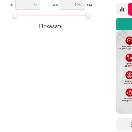
от
до
км