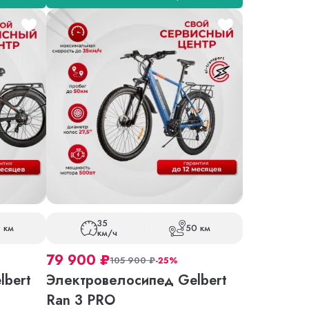
35
 км
50 км
км/ч
79 900
₽
105 900
₽
-25%
lbert
Электровелосипед Gelbert
Ran 3 PRO