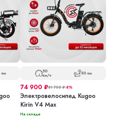
50
 км
50 км
км/ч
74 900
₽
81 700
₽
-8%
goo
Электровелосипед Kugoo
Kirin V4 Max
На складе