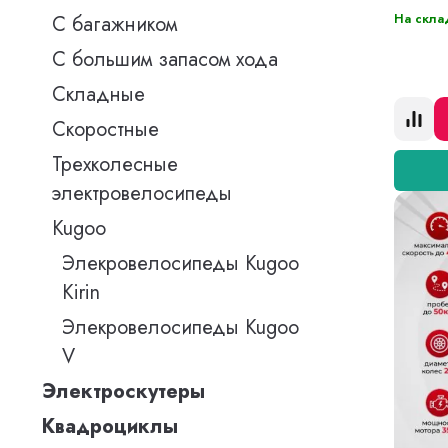
На скла
С багажником
С большим запасом хода
Складные
Скоростные
Трехколесные
электровелосипеды
Kugoo
Элекровелосипеды Kugoo
Kirin
Элекровелосипеды Kugoo
V
Электроскутеры
Квадроциклы