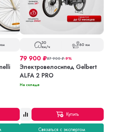
30
 км
60 км
км/ч
79 900
₽
87 900
₽
-9%
elli
Электровелосипед Gelbert
ALFA 2 PRO
На складе
Купить
м
Связаться с экспертом