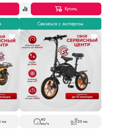
Купить
м
Связаться с экспертом
40
8 км
25 км
км/ч