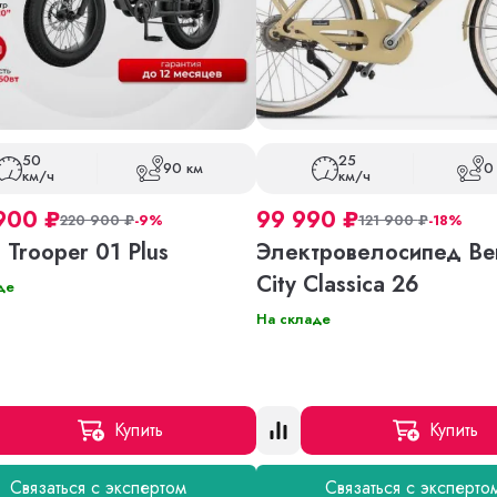
50
25
90 км
0
км/ч
км/ч
900
₽
99 990
₽
220 900
₽
-9%
121 900
₽
-18%
 Trooper 01 Plus
Электровелосипед Ben
City Classica 26
де
На складе
Купить
Купить
Связаться с экспертом
Связаться с эксперто