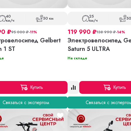
40
25
50 км
50
км/ч
км/ч
90
₽
119 990
₽
95 000
₽
-11%
138 990
₽
-14%
тровелосипед Gelbert
Электровелосипед Ge
n 1 ST
Saturn 5 ULTRA
де
На складе
Купить
Купить
Связаться с экспертом
Связаться с эксперто