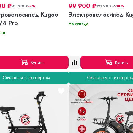
00
₽
99 900
₽
81 700
₽
-8%
121 900
₽
-18%
тровелосипед Kugoo
Электровелосипед Ku
 V4 Pro
На складе
ине
Купить
Купить
Связаться с экспертом
Связаться с эксперто