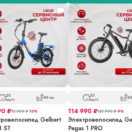
25
25
40 км
60
км/ч
км/ч
90
₽
114 990
₽
72 000
₽
-13%
125 990
₽
-9%
тровелосипед Gelbert
Электровелосипед Ge
1 ST
Pegas 1 PRO