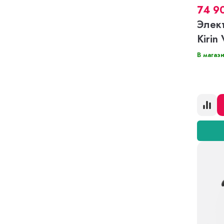
74 9
Элек
Kirin
В магаз