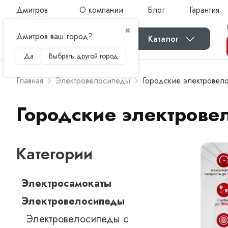
Дмитров
О компании
Блог
Гарантия
✖
Дмитров ваш город?
Каталог
Да
Выбрать другой город
Главная
Электровелосипеды
Городские электровел
Городские электрове
Категории
Электросамокаты
Электровелосипеды
Электровелосипеды с