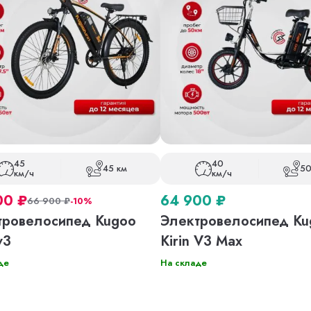
45
40
45 км
50
км/ч
км/ч
00
₽
64 900
₽
66 900
₽
-10%
тровелосипед Kugoo
Электровелосипед Ku
v3
Kirin V3 Max
де
На складе