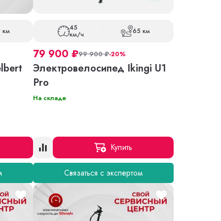
45
 км
65 км
км/ч
79 900
₽
99 900
₽
-20%
lbert
Электровелосипед Ikingi U1
Pro
На складе
Купить
м
Связаться с экспертом