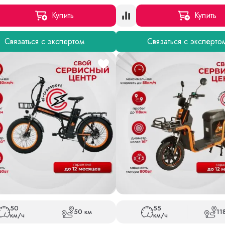
Купить
Купить
Связаться с экспертом
Связаться с эксперто
50
55
50 км
11
км/ч
км/ч