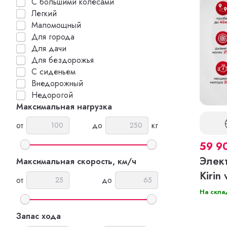
С большими колесами
Легкий
Маломощный
Для города
Для дачи
Для бездорожья
С сиденьем
Внедорожный
Недорогой
Максимальная нагрузка
от
до
кг
59 9
Элек
Максимальная скорость, км/ч
Kirin 
от
до
На скла
Запас хода