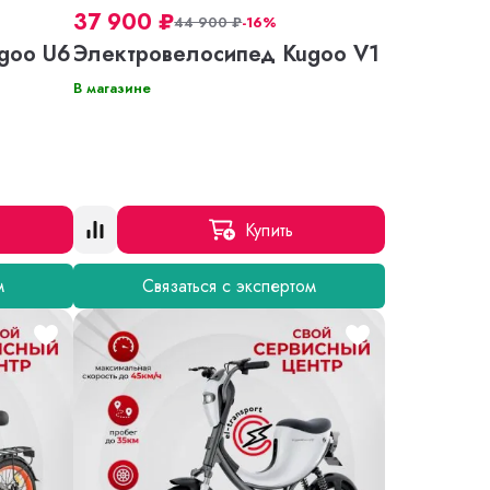
37 900
₽
44 900
₽
-16%
goo U6
Электровелосипед Kugoo V1
В магазине
Купить
м
Связаться с экспертом