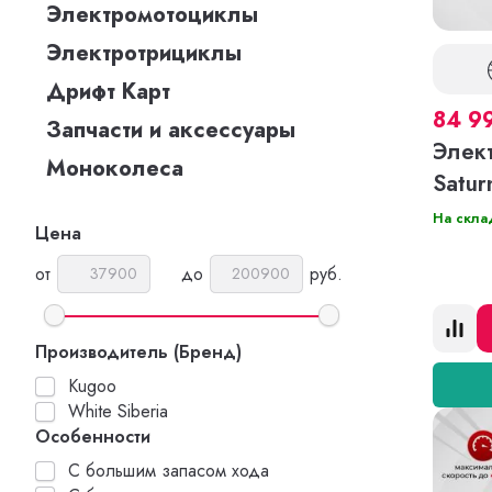
Электромотоциклы
Электротрициклы
Дрифт Карт
84 9
Запчасти и аксессуары
Элек
Моноколеса
Satur
На скла
Цена
от
до
руб.
Производитель (Бренд)
Kugoo
White Siberia
Особенности
С большим запасом хода