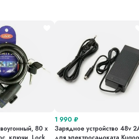
1 990
₽
воугонный, 80 х
Зарядное устройство 48v 2
ос, ключи, Lock
для электросамоката Kugo