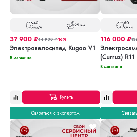
40
60
25 км
км/ч
км/ч
37 900
₽
116 000
₽
44 900
₽
-16%
13
Электровелосипед Kugoo V1
Электросамо
(Currus) R11
В магазине
В магазине
Купить
Связаться с экспертом
Связат