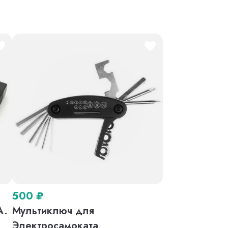
500
₽
A.
Мультиключ для
o
Электросамоката