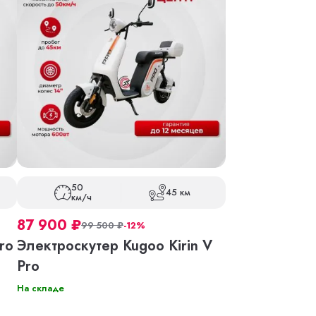
50
45 км
км/ч
87 900
₽
99 500
₽
-12%
ro
Электроскутер Kugoo Kirin V
Pro
На складе