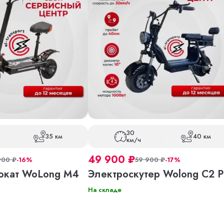
30
35 км
40 км
км/ч
49 900
₽
900
₽
-16%
59 900
₽
-17%
окат WoLong M4
Электроскутер Wolong C2 P
На складе