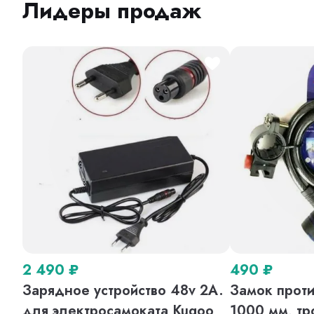
Лидеры продаж
2 490
₽
490
₽
Зарядное устройство 48v 2A.
Замок проти
для электросамоката Kugoo
1000 мм, тр