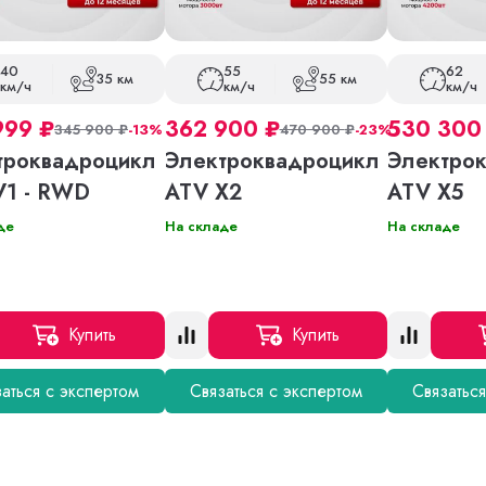
40
55
62
35 км
55 км
км/ч
км/ч
км/ч
999
₽
362 900
₽
530 30
345 900
₽
-13%
470 900
₽
-23%
троквадроцикл
Электроквадроцикл
Электро
V1 - RWD
ATV X2
ATV X5
де
На складе
На складе
Купить
Купить
аться с экспертом
Связаться с экспертом
Связатьс