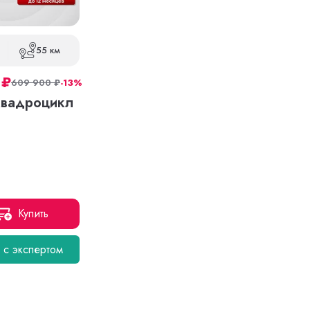
55 км
0
₽
609 900
₽
-13%
квадроцикл
Купить
я с экспертом