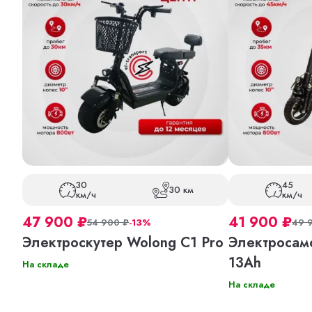
30
45
30 км
км/ч
км/ч
47 900
₽
41 900
₽
54 900
₽
-13%
49 
Электроскутер Wolong C1 Pro
Электросам
13Ah
На складе
На складе