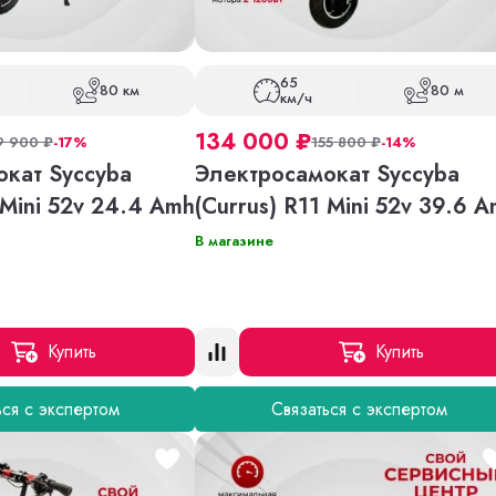
65
80 км
80 м
км/ч
134 000
₽
9 900
₽
-17%
155 800
₽
-14%
кат Syccyba
Электросамокат Syccyba
 Mini 52v 24.4 Amh
(Currus) R11 Mini 52v 39.6 
В магазине
Купить
Купить
ься с экспертом
Связаться с экспертом