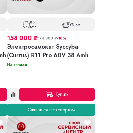
85
90 км
км/ч
158 000
₽
174 800
₽
-10%
Электросамокат Syccyba
Amh
(Currus) R11 Pro 60V 38 Amh
На складе
Купить
Связаться с экспертом