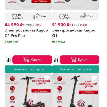
40
65
55 км
50 км
км/ч
км/ч
54 990
₽
91 900
₽
61 900
₽
-11%
94 900
₽
-3%
Электросамокат Kugoo
Электросамокат Kugoo
C1 Pro Plus
G1
В магазине
На складе
Купить
Купить
Связаться с экспертом
Связаться с экспертом