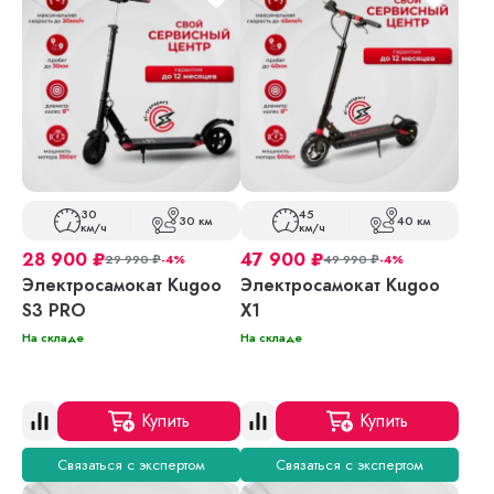
30
45
30 км
40 км
км/ч
км/ч
28 900
₽
47 900
₽
29 990
₽
-4%
49 990
₽
-4%
Электросамокат Kugoo
Электросамокат Kugoo
S3 PRO
X1
На складе
На складе
Купить
Купить
Связаться с экспертом
Связаться с экспертом