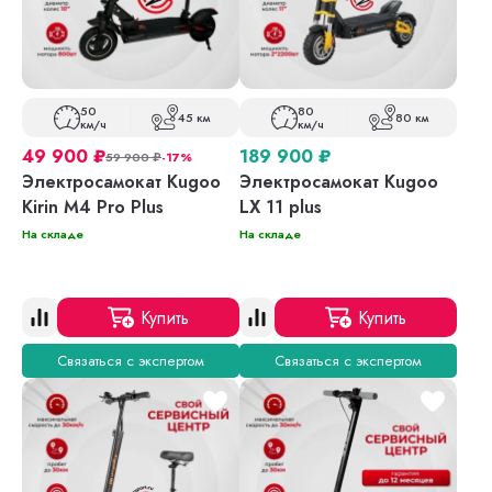
50
80
45 км
80 км
км/ч
км/ч
49 900
₽
189 900
₽
59 900
₽
-17%
Электросамокат Kugoo
Электросамокат Kugoo
Kirin M4 Pro Plus
LX 11 plus
На складе
На складе
Купить
Купить
Связаться с экспертом
Связаться с экспертом