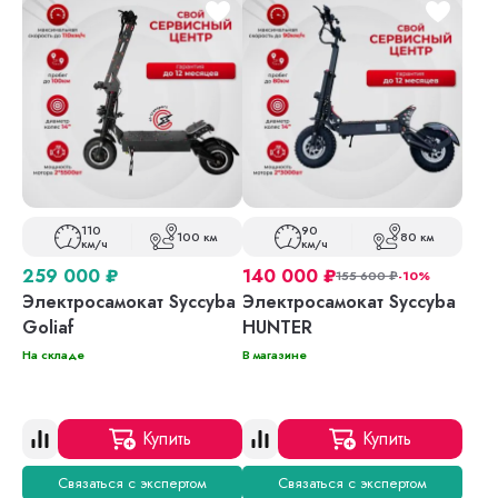
110
90
100 км
80 км
км/ч
км/ч
259 000
₽
140 000
₽
155 600
₽
-10%
Электросамокат Syccyba
Электросамокат Syccyba
Goliaf
HUNTER
На складе
В магазине
Купить
Купить
Связаться с экспертом
Связаться с экспертом