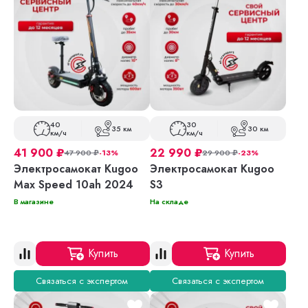
40
30
35 км
30 км
км/ч
км/ч
41 900
₽
22 990
₽
47 900
₽
-13%
29 900
₽
-23%
Электросамокат Kugoo
Электросамокат Kugoo
Max Speed 10ah 2024
S3
В магазине
На складе
Купить
Купить
Связаться с экспертом
Связаться с экспертом