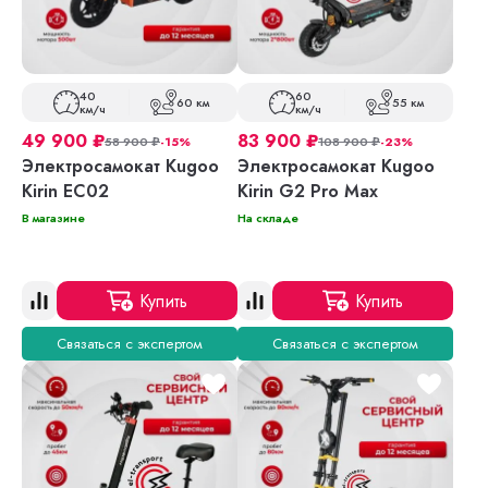
40
60
60 км
55 км
км/ч
км/ч
49 900
₽
83 900
₽
58 900
₽
-15%
108 900
₽
-23%
Электросамокат Kugoo
Электросамокат Kugoo
Kirin EC02
Kirin G2 Pro Max
В магазине
На складе
Купить
Купить
Связаться с экспертом
Связаться с экспертом