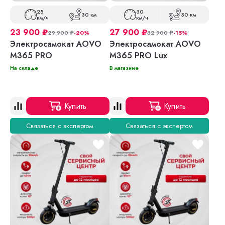
25
30
30 км
30 км
км/ч
км/ч
23 900
₽
27 900
₽
29 900
₽
-20%
32 900
₽
-15%
Электросамокат AOVO
Электросамокат AOVO
M365 PRO
M365 PRO Lux
На складе
В магазине
Купить
Купить
Связаться с экспертом
Связаться с экспертом