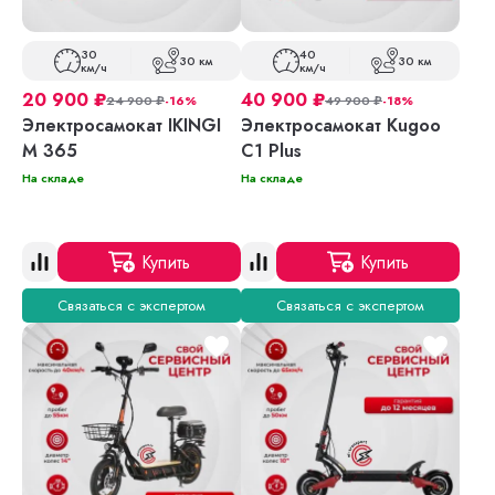
30
40
30 км
30 км
км/ч
км/ч
20 900
₽
40 900
₽
24 900
₽
-16%
49 900
₽
-18%
Электросамокат IKINGI
Электросамокат Kugoo
M 365
C1 Plus
На складе
На складе
Купить
Купить
Связаться с экспертом
Связаться с экспертом