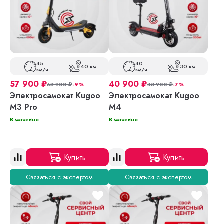
45
40
40 км
30 км
км/ч
км/ч
57 900
₽
40 900
₽
63 900
₽
-9%
43 900
₽
-7%
Электросамокат Kugoo
Электросамокат Kugoo
M3 Pro
M4
В магазине
В магазине
Купить
Купить
Связаться с экспертом
Связаться с экспертом