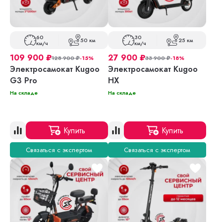
60
30
50 км
25 км
км/ч
км/ч
109 900
₽
27 900
₽
128 900
₽
-15%
33 900
₽
-18%
Электросамокат Kugoo
Электросамокат Kugoo
G3 Pro
HX
На складе
На складе
Купить
Купить
Связаться с экспертом
Связаться с экспертом