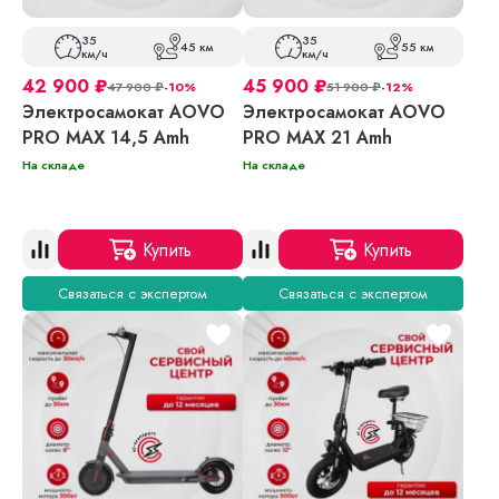
35
35
45 км
55 км
км/ч
км/ч
42 900
₽
45 900
₽
47 900
₽
-10%
51 900
₽
-12%
Электросамокат AOVO
Электросамокат AOVO
PRO MAX 14,5 Amh
PRO MAX 21 Amh
На складе
На складе
Купить
Купить
Связаться с экспертом
Связаться с экспертом