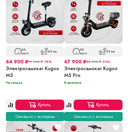
55
55
60 км
55 км
км/ч
км/ч
64 900
₽
67 900
₽
79 900
₽
-19%
85 900
₽
-21%
Электросамокат Kugoo
Электросамокат Kugoo
M5
M5 Pro
На складе
В магазине
Купить
Купить
Связаться с экспертом
Связаться с экспертом