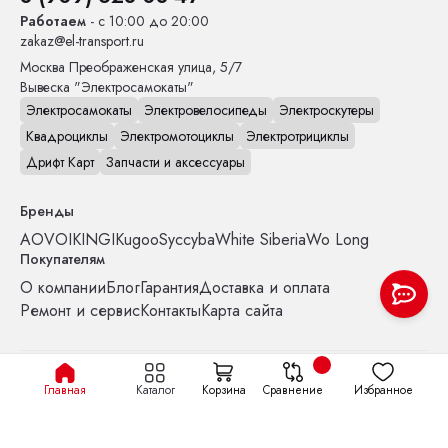
Работаем
- с 10:00 до 20:00
zakaz@el-transport.ru
Москва
Преображенская улица, 5/7
Вывеска "Электросамокаты"
Электросамокаты
Электровелосипеды
Электроскутеры
Квадроциклы
Электромотоциклы
Электротрициклы
Дрифт Карт
Запчасти и аксессуары
Бренды
AOVO
IKINGI
Kugoo
Syccyba
White Siberia
Wo Long
Покупателям
О компании
Блог
Гарантия
Доставка и оплата
Ремонт и сервис
Контакты
Карта сайта
Политика конфиденциальности
Файлы cookie
Главная
Каталог
Корзина
Сравнение
Избранное
© el-transport Все права защищены.
ИП Бубелло О.Н. ИНН 773123963480 ОГРНИП 315774600265811
ИП Балдин П.Г. ИНН: 661221299635 ОГРНИП: 326080000002413