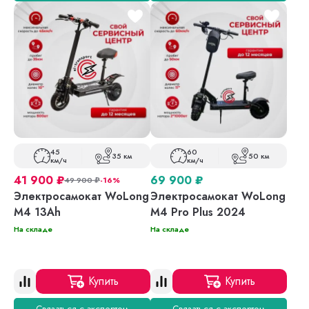
45
60
35 км
50 км
км/ч
км/ч
41 900
₽
69 900
₽
49 900
₽
-16%
Электросамокат WoLong
Электросамокат WoLong
M4 13Ah
M4 Pro Plus 2024
На складе
На складе
Купить
Купить
Связаться с экспертом
Связаться с экспертом