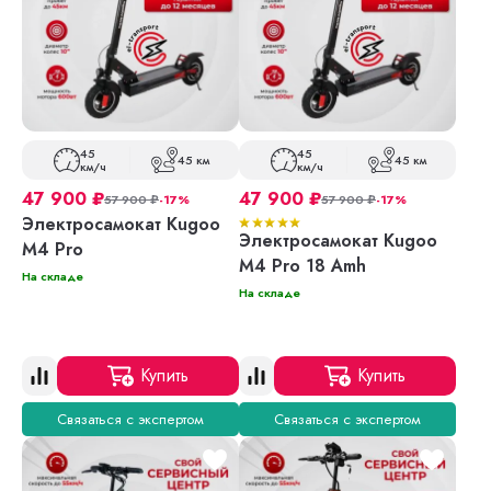
45
45
45 км
45 км
км/ч
км/ч
47 900
₽
47 900
₽
57 900
₽
-17%
57 900
₽
-17%
Электросамокат Kugoo
Электросамокат Kugoo
M4 Pro
M4 Pro 18 Amh
На складе
На складе
Купить
Купить
Связаться с экспертом
Связаться с экспертом