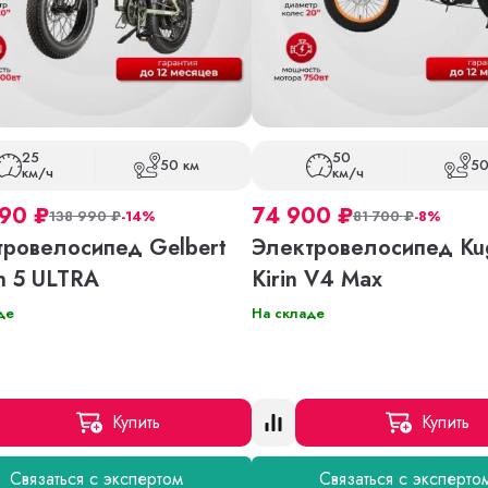
25
50
50 км
50
км/ч
км/ч
990
₽
74 900
₽
138 990
₽
-14%
81 700
₽
-8%
тровелосипед Gelbert
Электровелосипед Ku
n 5 ULTRA
Kirin V4 Max
де
На складе
Купить
Купить
Связаться с экспертом
Связаться с эксперто