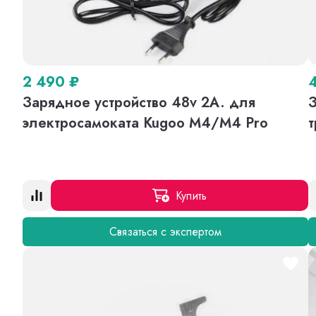
2 490
₽
Зарядное устройство 48v 2A. для
З
электросамоката Kugoo M4/M4 Pro
т
Купить
Связаться с экспертом