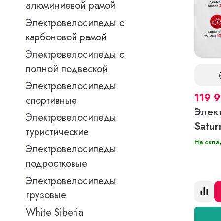
алюминиевой рамой
Электровелосипеды с
карбоновой рамой
Электровелосипеды с
полной подвеской
Электровелосипеды
119 
спортивные
Элек
Электровелосипеды
Satur
туристические
На скла
Электровелосипеды
подростковые
Электровелосипеды
грузовые
White Siberia