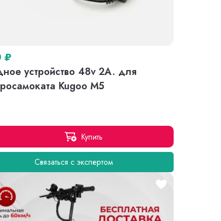
0
₽
ное устройство 48v 2A. для
тросамоката Kugoo M5
Купить
Связаться с экспертом