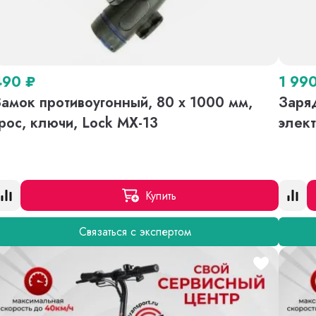
490
₽
1 99
амок противоугонный, 80 х 1000 мм,
Заряд
рос, ключи, Lock MX-13
элек
Купить
Связаться с экспертом