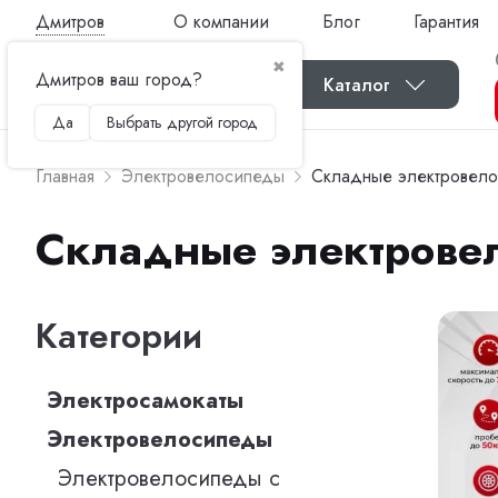
Дмитров
О компании
Блог
Гарантия
✖
Дмитров ваш город?
Каталог
Да
Выбрать другой город
Главная
Электровелосипеды
Складные электровел
Складные электрове
Категории
Электросамокаты
Электровелосипеды
Электровелосипеды с