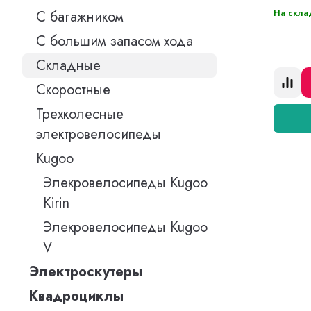
На скла
С багажником
С большим запасом хода
Складные
Скоростные
Трехколесные
электровелосипеды
Kugoo
Элекровелосипеды Kugoo
Kirin
Элекровелосипеды Kugoo
V
Электроскутеры
Квадроциклы