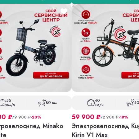
55
40
80 км
40
км/ч
км/ч
00
₽
59 900
₽
79 900
₽
-20%
72 900
₽
-18%
тровелосипед Minako
Электровелосипед Ku
ite
Kirin V1 Max