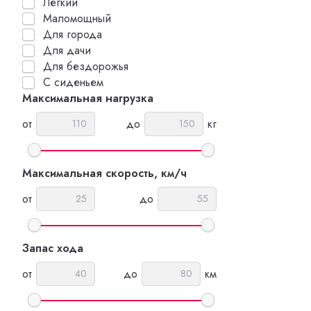
Легкий
Маломощный
Для города
Для дачи
Для бездорожья
С сиденьем
Максимальная нагрузка
от
до
кг
Максимальная скорость, км/ч
от
до
Запас хода
от
до
км