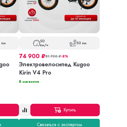
50
 км
50 км
км/ч
74 900
₽
81 700
₽
-8%
goo
Электровелосипед Kugoo
Kirin V4 Pro
В магазине
Купить
м
Связаться с экспертом