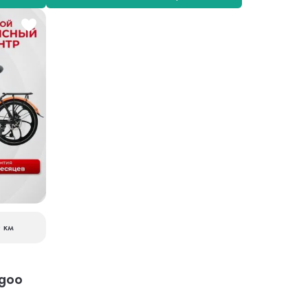
 км
goo