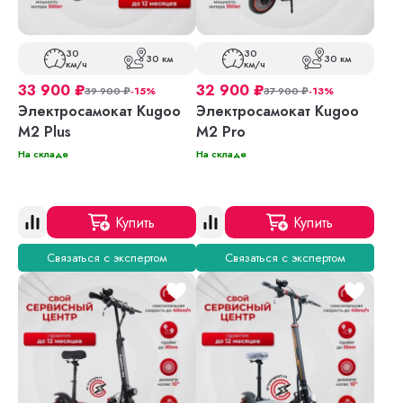
30
30
30 км
30 км
км/ч
км/ч
33 900
₽
32 900
₽
39 900
₽
-15%
37 900
₽
-13%
Электросамокат Kugoo
Электросамокат Kugoo
M2 Plus
M2 Pro
На складе
На складе
Купить
Купить
Связаться с экспертом
Связаться с экспертом