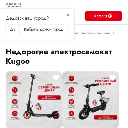
Дедовск
✖
Каталог
Дедовск ваш город?
Да
Выбрать другой город
Продолжить
Перейти в корзину
Главная
Электросамокаты
Недорогие элекстросамокаты
Недорогие электросамокат Kugoo
Недорогие электросамокат
Kugoo