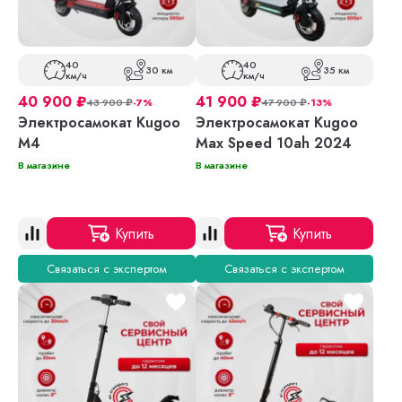
40
40
30 км
35 км
км/ч
км/ч
40 900
₽
41 900
₽
43 900
₽
-7%
47 900
₽
-13%
Электросамокат Kugoo
Электросамокат Kugoo
M4
Max Speed 10ah 2024
В магазине
В магазине
Купить
Купить
Связаться с экспертом
Связаться с экспертом