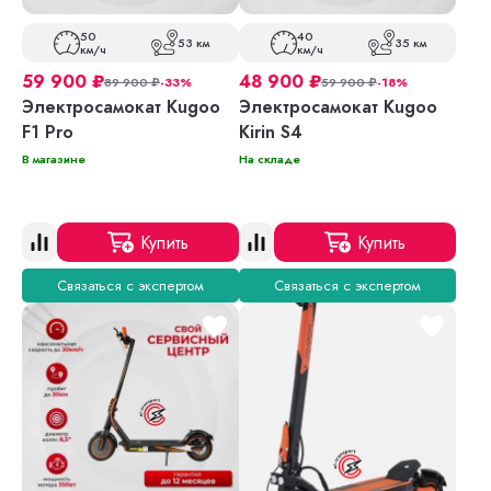
50
40
53 км
35 км
км/ч
км/ч
59 900
₽
48 900
₽
89 900
₽
-33%
59 900
₽
-18%
Электросамокат Kugoo
Электросамокат Kugoo
F1 Pro
Kirin S4
В магазине
На складе
Купить
Купить
Связаться с экспертом
Связаться с экспертом