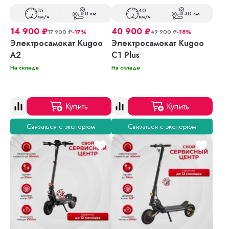
15
40
8 км
30 км
км/ч
км/ч
14 900
₽
40 900
₽
17 900
₽
-17%
49 900
₽
-18%
Электросамокат Kugoo
Электросамокат Kugoo
A2
C1 Plus
На складе
На складе
Купить
Купить
Связаться с экспертом
Связаться с экспертом