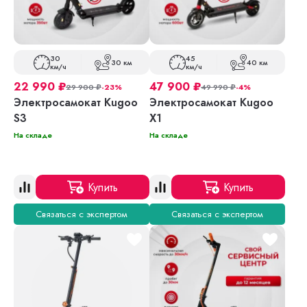
30
45
30 км
40 км
км/ч
км/ч
22 990
₽
47 900
₽
29 900
₽
-23%
49 990
₽
-4%
Электросамокат Kugoo
Электросамокат Kugoo
S3
X1
На складе
На складе
Купить
Купить
Связаться с экспертом
Связаться с экспертом