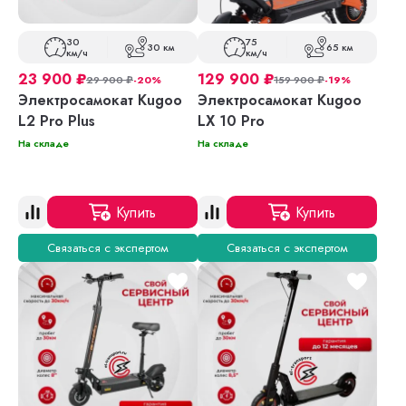
30
75
30 км
65 км
км/ч
км/ч
23 900
₽
129 900
₽
29 900
₽
-20%
159 900
₽
-19%
Электросамокат Kugoo
Электросамокат Kugoo
L2 Pro Plus
LX 10 Pro
На складе
На складе
Купить
Купить
Связаться с экспертом
Связаться с экспертом