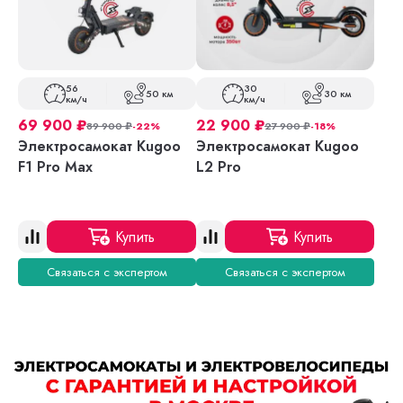
56
30
50 км
30 км
км/ч
км/ч
69 900
₽
22 900
₽
89 900
₽
-22%
27 900
₽
-18%
Электросамокат Kugoo
Электросамокат Kugoo
F1 Pro Max
L2 Pro
Купить
Купить
Связаться с экспертом
Связаться с экспертом