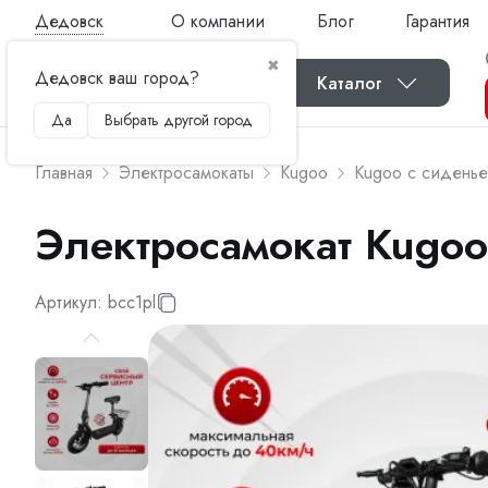
Дедовск
О компании
Блог
Гарантия
✖
Дедовск ваш город?
Каталог
Да
Выбрать другой город
Главная
Электросамокаты
Kugoo
Kugoo с сидень
Электросамокат Kugoo
Артикул:
bcc1pl