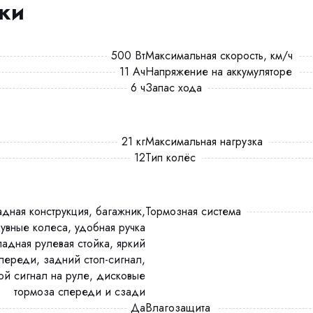
ики
500 Вт
Максимальная скорость, км/ч
11 Ач
Напряжение на аккумуляторе
6 ч
Запас хода
21 кг
Максимальная нагрузка
12
Тип колёс
Тормозная система
увные колеса, удобная ручка
ладная рулевая стойка, яркий
переди, задний стоп-сигнал,
ой сигнал на руле, дисковые
тормоза спереди и сзади
Да
Влагозащита