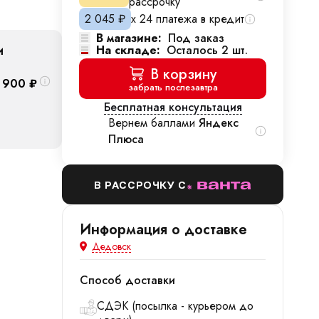
рассрочку
2 045
₽
х 24 платежа в кредит
В магазине:
Под заказ
и
На складе:
Осталось 2 шт.
В корзину
 900
₽
забрать послезавтра
Бесплатная консультация
Вернем баллами
Яндекс
Плюса
В РАССРОЧКУ С
Информация о доставке
Дедовск
Способ доставки
СДЭК (посылка - курьером до