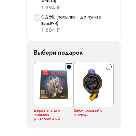
двери)
1 994
₽
СДЭК (посылка - до пункта
выдачи)
1 604
₽
Выбери подарок
Держатель для
Замок тросовый с
телефона
ключами
универсальный