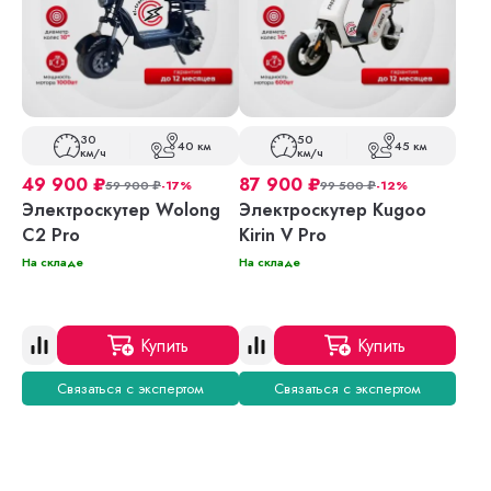
30
50
40 км
45 км
км/ч
км/ч
49 900
₽
87 900
₽
59 900
₽
-17%
99 500
₽
-12%
Электроскутер Wolong
Электроскутер Kugoo
C2 Pro
Kirin V Pro
На складе
На складе
Купить
Купить
Связаться с экспертом
Связаться с экспертом