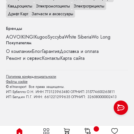
Квадроциклы
Электромотоциклы
Электротрициклы
Дрифт Карт
Запчасти и аксессуары
Бренды
AOVO
IKINGI
Kugoo
Syccyba
White Siberia
Wo Long
Покупателям
О компании
Блог
Гарантия
Доставка и оплата
Ремонт и сервис
Контакты
Карта сайта
Политика конфиденциальности
Файлы cookie
© el-transport Все права защищены.
ИП Бубелло О.Н. ИНН 773123963480 ОГРНИП 315774600265811
ИП Балдин П.Г. ИНН: 661221299635 ОГРНИП: 326080000002413