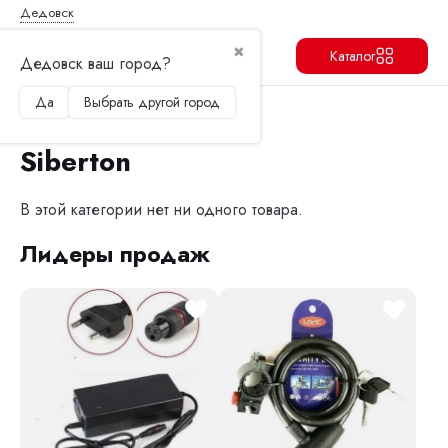
Дедовск
✖
Каталог
Дедовск ваш город?
Да
Выбрать другой город
Продолжить
Перейти в корзину
Главная
Электроскутеры
Siberton
Siberton
В этой категории нет ни одного товара.
Лидеры продаж