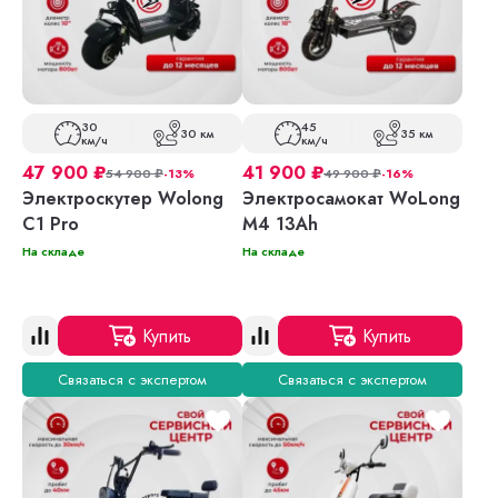
30
45
30 км
35 км
км/ч
км/ч
47 900
₽
41 900
₽
54 900
₽
-13%
49 900
₽
-16%
Электроскутер Wolong
Электросамокат WoLong
C1 Pro
M4 13Ah
На складе
На складе
Купить
Купить
Связаться с экспертом
Связаться с экспертом