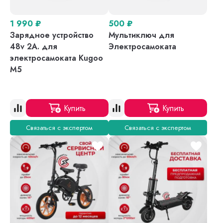
1 990
₽
500
₽
Зарядное устройство
Мультиключ для
48v 2A. для
Электросамоката
электросамоката Kugoo
M5
Купить
Купить
Связаться с экспертом
Связаться с экспертом