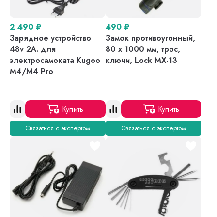
2 490
₽
490
₽
Зарядное устройство
Замок противоугонный,
48v 2A. для
80 х 1000 мм, трос,
электросамоката Kugoo
ключи, Lock MX-13
M4/M4 Pro
Купить
Купить
Связаться с экспертом
Связаться с экспертом