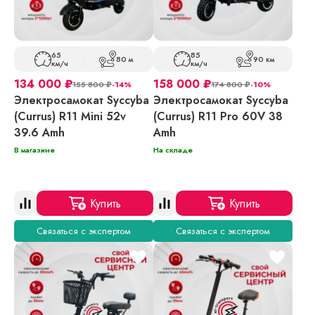
65
85
80 м
90 км
км/ч
км/ч
134 000
₽
158 000
₽
155 800
₽
-14%
174 800
₽
-10%
Электросамокат Syccyba
Электросамокат Syccyba
(Currus) R11 Mini 52v
(Currus) R11 Pro 60V 38
39.6 Amh
Amh
В магазине
На складе
Купить
Купить
Связаться с экспертом
Связаться с экспертом