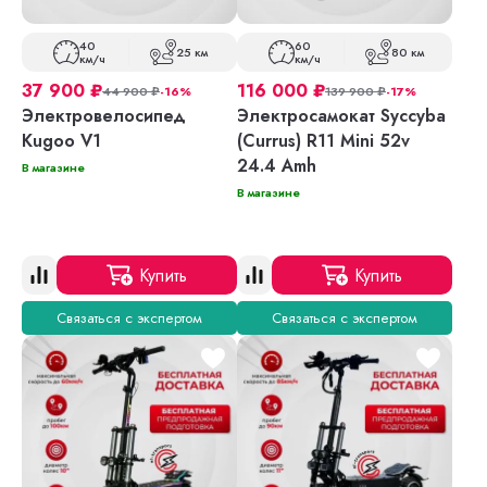
40
60
25 км
80 км
км/ч
км/ч
37 900
₽
116 000
₽
44 900
₽
-16%
139 900
₽
-17%
Электровелосипед
Электросамокат Syccyba
Kugoo V1
(Currus) R11 Mini 52v
24.4 Amh
В магазине
В магазине
Купить
Купить
Связаться с экспертом
Связаться с экспертом