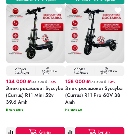
65
85
80 м
90 км
км/ч
км/ч
134 000
₽
158 000
₽
155 800
₽
-14%
174 800
₽
-10%
Электросамокат Syccyba
Электросамокат Syccyba
(Currus) R11 Mini 52v
(Currus) R11 Pro 60V 38
39.6 Amh
Amh
В магазине
На складе
Купить
Купить