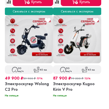
Купить
Купить
Связаться с экспертом
Связаться с экспертом
30
50
40 км
45 км
км/ч
км/ч
49 900
₽
87 900
₽
59 900
₽
-17%
99 500
₽
-12%
Электроскутер Wolong
Электроскутер Kugoo
C2 Pro
Kirin V Pro
На складе
На складе