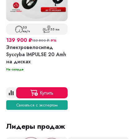
55
55 км
км/ч
139 900
₽
153 800
₽
-9%
Электровелосипед
Syccyba IMPULSE 20 Amh
на дисках
На складе
Купить
Связаться с экспертом
Лидеры продаж