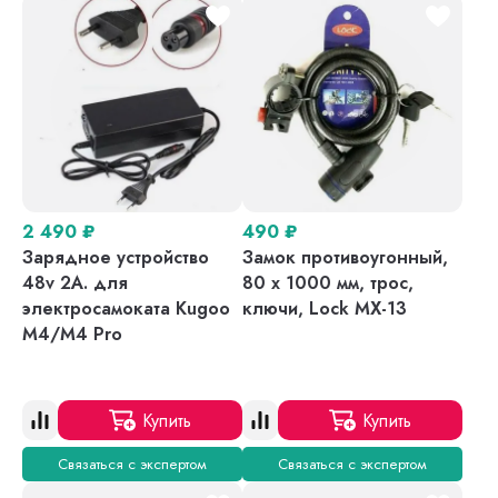
2 490
₽
490
₽
Зарядное устройство
Замок противоугонный,
48v 2A. для
80 х 1000 мм, трос,
электросамоката Kugoo
ключи, Lock MX-13
M4/M4 Pro
Купить
Купить
Связаться с экспертом
Связаться с экспертом