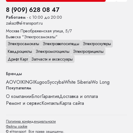
8 (909) 628 08 47
Работаем
- с 10:00 до 20:00
zakaz@el-transport.ru
Москва
Преображенская улица, 5/7
Вывеска "Электросамокаты"
Электросамокаты
Электровелосипеды
Электроскутеры
Квадроциклы
Электромотоциклы
Электротрициклы
Дрифт Карт
Запчасти и аксессуары
Бренды
AOVO
IKINGI
Kugoo
Syccyba
White Siberia
Wo Long
Покупателям
О компании
Блог
Гарантия
Доставка и оплата
Ремонт и сервис
Контакты
Карта сайта
Политика конфиденциальности
Файлы cookie
© el-transport Все права защищены.