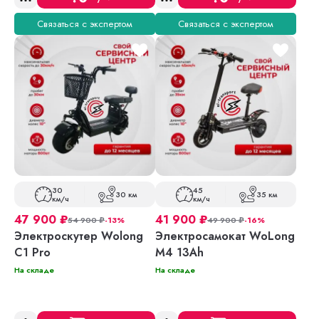
Связаться с экспертом
Связаться с экспертом
30
45
30 км
35 км
км/ч
км/ч
47 900
₽
41 900
₽
54 900
₽
-13%
49 900
₽
-16%
Электроскутер Wolong
Электросамокат WoLong
C1 Pro
M4 13Ah
На складе
На складе