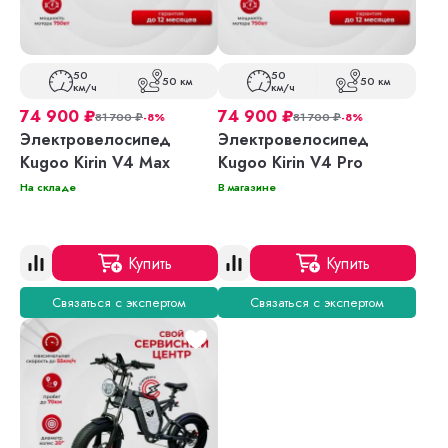
50
50
50 км
50 км
км/ч
км/ч
74 900
₽
74 900
₽
81 700
₽
-8%
81 700
₽
-8%
Электровелосипед
Электровелосипед
Kugoo Kirin V4 Max
Kugoo Kirin V4 Pro
На складе
В магазине
Купить
Купить
Связаться с экспертом
Связаться с экспертом