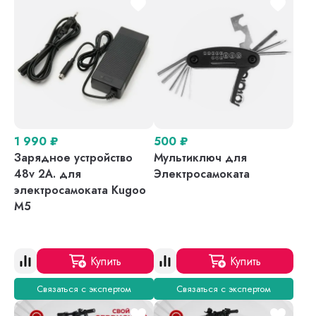
1 990
₽
500
₽
Зарядное устройство
Мультиключ для
48v 2A. для
Электросамоката
электросамоката Kugoo
M5
Купить
Купить
Связаться с экспертом
Связаться с экспертом