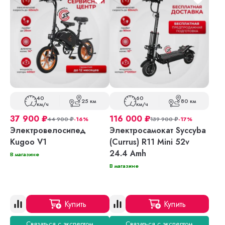
40
60
25 км
80 км
км/ч
км/ч
37 900
₽
116 000
₽
44 900
₽
-16%
139 900
₽
-17%
Электровелосипед
Электросамокат Syccyba
Kugoo V1
(Currus) R11 Mini 52v
24.4 Amh
В магазине
В магазине
Купить
Купить
Связаться с экспертом
Связаться с экспертом