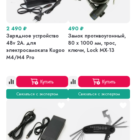
2 490
₽
490
₽
Зарядное устройство
Замок противоугонный,
48v 2A. для
80 х 1000 мм, трос,
электросамоката Kugoo
ключи, Lock MX-13
M4/M4 Pro
Купить
Купить
Связаться с экспертом
Связаться с экспертом