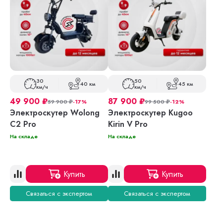
30
50
40 км
45 км
км/ч
км/ч
49 900
₽
87 900
₽
59 900
₽
-17%
99 500
₽
-12%
Электроскутер Wolong
Электроскутер Kugoo
C2 Pro
Kirin V Pro
На складе
На складе
Купить
Купить
Связаться с экспертом
Связаться с экспертом