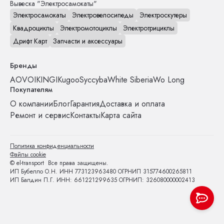
Вывеска "Электросамокаты"
Электросамокаты
Электровелосипеды
Электроскутеры
Квадроциклы
Электромотоциклы
Электротрициклы
Дрифт Карт
Запчасти и аксессуары
Бренды
AOVO
IKINGI
Kugoo
Syccyba
White Siberia
Wo Long
Покупателям
О компании
Блог
Гарантия
Доставка и оплата
Ремонт и сервис
Контакты
Карта сайта
Политика конфиденциальности
Файлы cookie
© el-transport Все права защищены.
ИП Бубелло О.Н. ИНН 773123963480 ОГРНИП 315774600265811
ИП Балдин П.Г. ИНН: 661221299635 ОГРНИП: 326080000002413