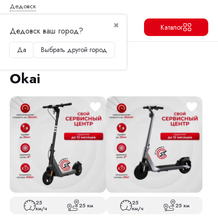
Дедовск
✖
Каталог
Дедовск ваш город?
Да
Выбрать другой город
Продолжить
Перейти в корзину
Главная
Электросамокаты
Okai
Okai
25
25
25 км
25 км
км/ч
км/ч