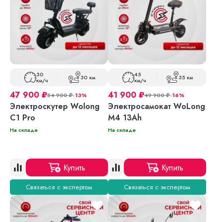
30
45
30 км
35 км
км/ч
км/ч
47 900
₽
41 900
₽
54 900
₽
-13%
49 900
₽
-16%
Электроскутер Wolong
Электросамокат WoLong
C1 Pro
M4 13Ah
На складе
На складе
Купить
Купить
Связаться с экспертом
Связаться с экспертом