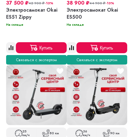
37 500
₽
38 900
₽
42 900
₽
-13%
44 900
₽
-13%
Электросамокат Okai
Электросамокат Okai
ES51 Zippy
ES500
На складе
На складе
Купить
Купить
Связаться с экспертом
Связаться с экспертом
25
36
80 км
90 км
км/ч
км/ч