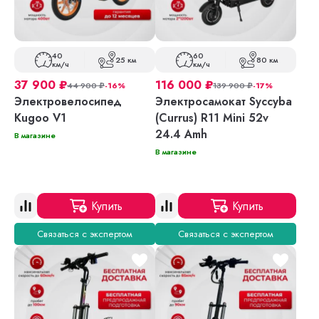
40
60
25 км
80 км
км/ч
км/ч
37 900
₽
116 000
₽
44 900
₽
-16%
139 900
₽
-17%
Электровелосипед
Электросамокат Syccyba
Kugoo V1
(Currus) R11 Mini 52v
24.4 Amh
В магазине
В магазине
Купить
Купить
Связаться с экспертом
Связаться с экспертом