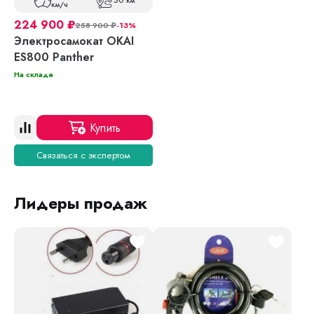
50 км
км/ч
224 900
₽
258 900
₽
-13%
Электросамокат OKAI
ES800 Panther
На складе
Купить
Связаться с экспертом
Лидеры продаж