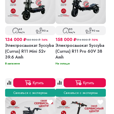
65
85
80 м
90 км
км/ч
км/ч
134 000
₽
158 000
₽
155 800
₽
-14%
174 800
₽
-10%
Электросамокат Syccyba
Электросамокат Syccyba
(Currus) R11 Mini 52v
(Currus) R11 Pro 60V 38
39.6 Amh
Amh
В магазине
На складе
Купить
Купить
Связаться с экспертом
Связаться с экспертом