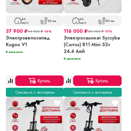
40
60
25 км
80 км
км/ч
км/ч
37 900
₽
116 000
₽
44 900
₽
-16%
139 900
₽
-17%
Электровелосипед
Электросамокат Syccyba
Kugoo V1
(Currus) R11 Mini 52v
24.4 Amh
В магазине
В магазине
Купить
Купить
Связаться с экспертом
Связаться с экспертом