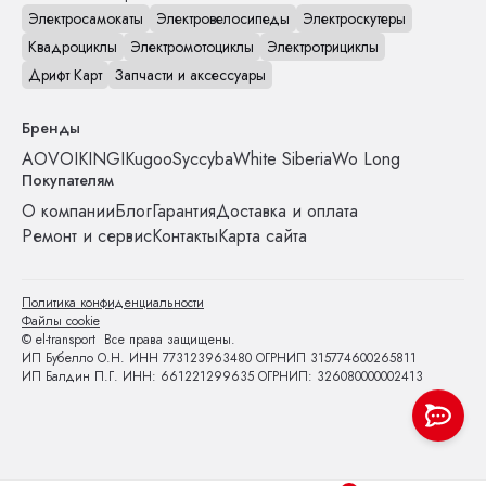
Электросамокаты
Электровелосипеды
Электроскутеры
Квадроциклы
Электромотоциклы
Электротрициклы
Дрифт Карт
Запчасти и аксессуары
Бренды
AOVO
IKINGI
Kugoo
Syccyba
White Siberia
Wo Long
Покупателям
О компании
Блог
Гарантия
Доставка и оплата
Ремонт и сервис
Контакты
Карта сайта
Политика конфиденциальности
Файлы cookie
© el-transport Все права защищены.
ИП Бубелло О.Н. ИНН 773123963480 ОГРНИП 315774600265811
ИП Балдин П.Г. ИНН: 661221299635 ОГРНИП: 326080000002413