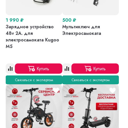
1 990
₽
500
₽
Зарядное устройство
Мультиключ для
48v 2A. для
Электросамоката
электросамоката Kugoo
M5
Купить
Купить
Связаться с экспертом
Связаться с экспертом