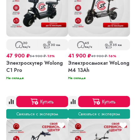
30
45
30 км
35 км
км/ч
км/ч
47 900
₽
41 900
₽
54 900
₽
-13%
49 900
₽
-16%
Электроскутер Wolong
Электросамокат WoLong
C1 Pro
M4 13Ah
На складе
На складе
Купить
Купить
Связаться с экспертом
Связаться с экспертом