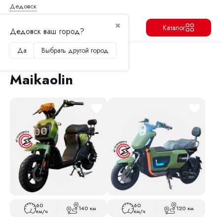
Дедовск
✖
Каталог
Дедовск ваш город?
Да
Выбрать другой город
Продолжить
Перейти в корзину
Главная
Электроскутеры
Maikaolin
Maikaolin
60
60
140 км
120 км
км/ч
км/ч