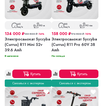
65
85
80 м
90 км
км/ч
км/ч
134 000
₽
158 000
₽
155 800
₽
-14%
174 800
₽
-10%
Электросамокат Syccyba
Электросамокат Syccyba
(Currus) R11 Mini 52v
(Currus) R11 Pro 60V 38
39.6 Amh
Amh
В магазине
На складе
Купить
Купить
Связаться с экспертом
Связаться с экспертом