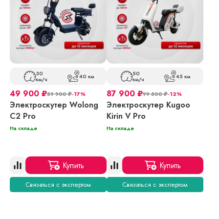
30
50
40 км
45 км
км/ч
км/ч
49 900
₽
87 900
₽
59 900
₽
-17%
99 500
₽
-12%
Электроскутер Wolong
Электроскутер Kugoo
C2 Pro
Kirin V Pro
На складе
На складе
Купить
Купить
Связаться с экспертом
Связаться с экспертом