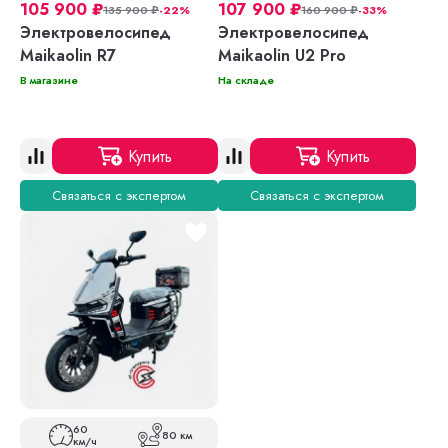
105 900
₽
107 900
₽
135 900
₽
-22%
160 900
₽
-33%
Электровелосипед
Электровелосипед
Maikaolin R7
Maikaolin U2 Pro
В магазине
На складе
Купить
Купить
Связаться с экспертом
Связаться с экспертом
60
80 км
км/ч