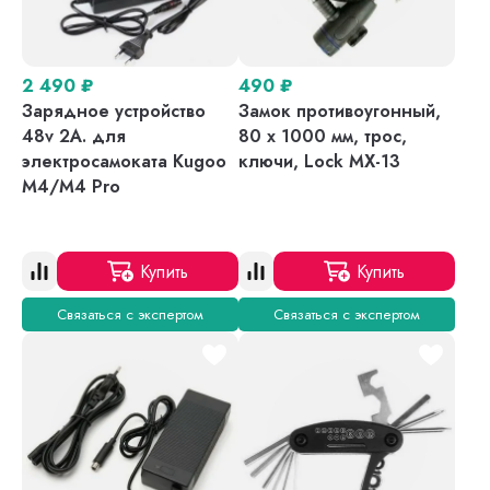
2 490
₽
490
₽
Зарядное устройство
Замок противоугонный,
48v 2A. для
80 х 1000 мм, трос,
электросамоката Kugoo
ключи, Lock MX-13
M4/M4 Pro
Купить
Купить
Связаться с экспертом
Связаться с экспертом