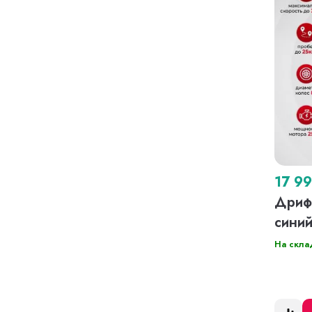
17 9
Дрифт
сини
На скла