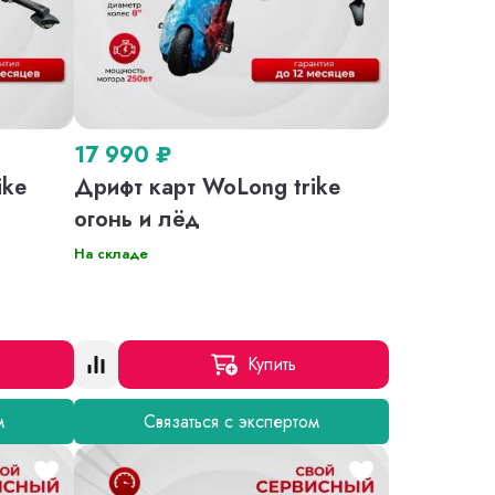
17 990
₽
ike
Дрифт карт WoLong trike
огонь и лёд
На складе
Купить
м
Связаться с экспертом