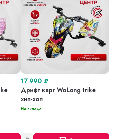
17 990
₽
ike
Дрифт карт WoLong trike
хип-хоп
На складе