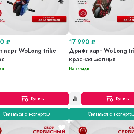
90
₽
17 990
₽
 карт WoLong trike
Дрифт карт WoLong tr
ос
красная молния
де
На складе
Купить
Купить
Связаться с экспертом
Связаться с эксперто