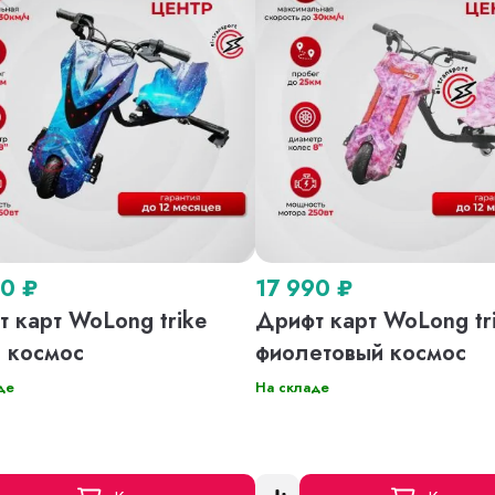
90
₽
17 990
₽
 карт WoLong trike
Дрифт карт WoLong tr
й космос
фиолетовый космос
де
На складе