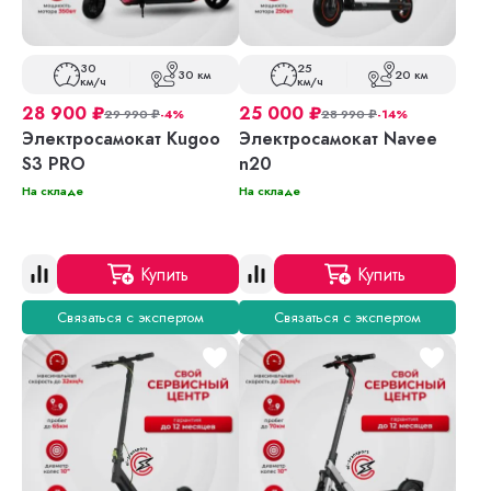
30
25
30 км
20 км
км/ч
км/ч
28 900
₽
25 000
₽
29 990
₽
-4%
28 990
₽
-14%
Электросамокат Kugoo
Электросамокат Navee
S3 PRO
n20
На складе
На складе
Купить
Купить
Связаться с экспертом
Связаться с экспертом