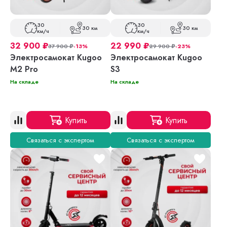
30
30
30 км
30 км
км/ч
км/ч
32 900
₽
22 990
₽
37 900
₽
-13%
29 900
₽
-23%
Электросамокат Kugoo
Электросамокат Kugoo
M2 Pro
S3
На складе
На складе
Купить
Купить
Связаться с экспертом
Связаться с экспертом