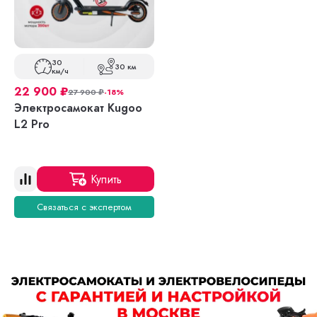
30
30 км
км/ч
22 900
₽
27 900
₽
-18%
Электросамокат Kugoo
L2 Pro
Купить
Связаться с экспертом