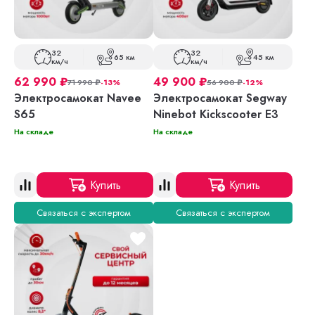
32
32
65 км
45 км
км/ч
км/ч
62 990
₽
49 900
₽
71 990
₽
-13%
56 900
₽
-12%
Электросамокат Navee
Электросамокат Segway
S65
Ninebot Kickscooter E3
На складе
На складе
Купить
Купить
Связаться с экспертом
Связаться с экспертом