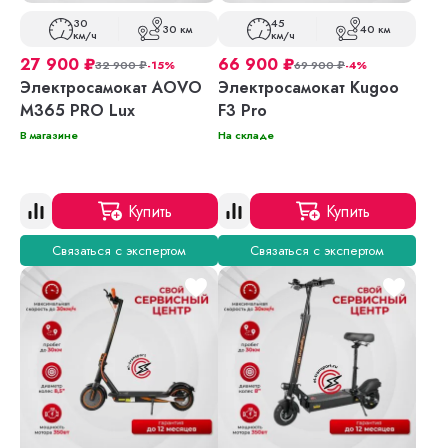
30
45
30 км
40 км
км/ч
км/ч
27 900
₽
66 900
₽
32 900
₽
-15%
69 900
₽
-4%
Электросамокат AOVO
Электросамокат Kugoo
M365 PRO Lux
F3 Pro
В магазине
На складе
Купить
Купить
Связаться с экспертом
Связаться с экспертом