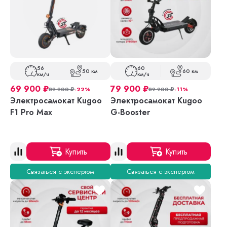
56
60
50 км
60 км
км/ч
км/ч
69 900
₽
79 900
₽
89 900
₽
-22%
89 900
₽
-11%
Электросамокат Kugoo
Электросамокат Kugoo
F1 Pro Max
G-Booster
Купить
Купить
Связаться с экспертом
Связаться с экспертом