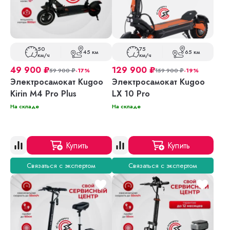
50
75
45 км
65 км
км/ч
км/ч
49 900
₽
129 900
₽
59 900
₽
-17%
159 900
₽
-19%
Электросамокат Kugoo
Электросамокат Kugoo
Kirin M4 Pro Plus
LX 10 Pro
На складе
На складе
Купить
Купить
Связаться с экспертом
Связаться с экспертом