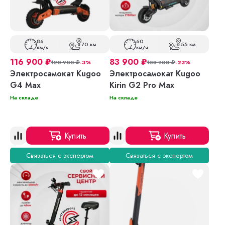
86
60
70 км
55 км
км/ч
км/ч
116 900
₽
83 900
₽
120 900
₽
-3%
108 900
₽
-23%
Электросамокат Kugoo
Электросамокат Kugoo
G4 Max
Kirin G2 Pro Max
На складе
На складе
Купить
Купить
Связаться с экспертом
Связаться с экспертом