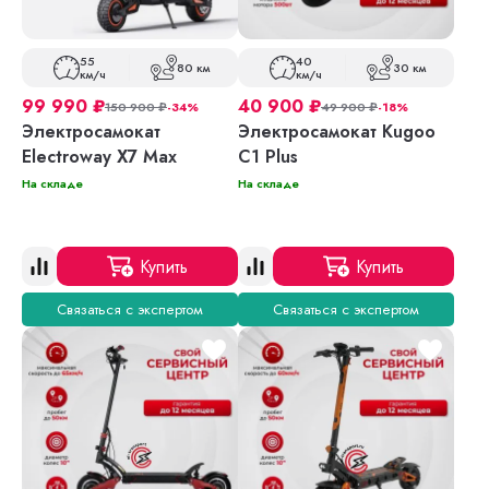
55
40
80 км
30 км
км/ч
км/ч
99 990
₽
40 900
₽
150 900
₽
-34%
49 900
₽
-18%
Электросамокат
Электросамокат Kugoo
Electroway X7 Max
C1 Plus
На складе
На складе
Купить
Купить
Связаться с экспертом
Связаться с экспертом