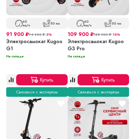
65
60
50 км
50 км
км/ч
км/ч
91 900
₽
109 900
₽
94 900
₽
-3%
128 900
₽
-15%
Электросамокат Kugoo
Электросамокат Kugoo
G1
G3 Pro
На складе
На складе
Купить
Купить
Связаться с экспертом
Связаться с экспертом