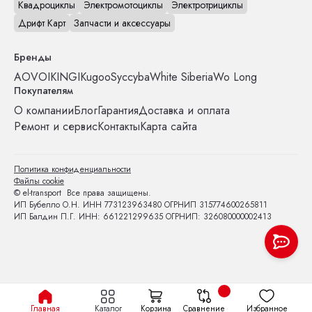
Квадроциклы
Электромотоциклы
Электротрициклы
Дрифт Карт
Запчасти и аксессуары
Бренды
AOVO
IKINGI
Kugoo
Syccyba
White Siberia
Wo Long
Покупателям
О компании
Блог
Гарантия
Доставка и оплата
Ремонт и сервис
Контакты
Карта сайта
Политика конфиденциальности
Файлы cookie
© el-transport Все права защищены.
ИП Бубелло О.Н. ИНН 773123963480 ОГРНИП 315774600265811
ИП Балдин П.Г. ИНН: 661221299635 ОГРНИП: 326080000002413
Главная
Каталог
Корзина
Сравнение
Избранное