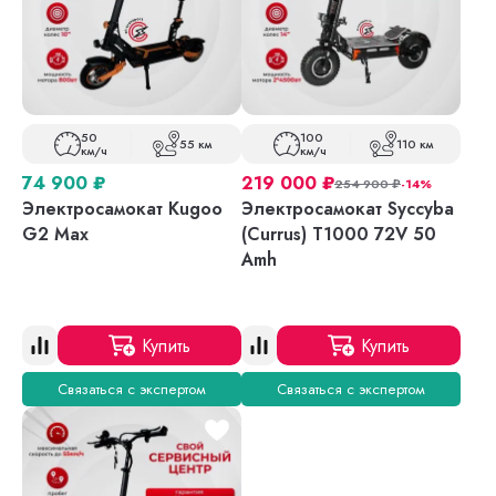
50
100
55 км
110 км
км/ч
км/ч
74 900
₽
219 000
₽
254 900
₽
-14%
Электросамокат Kugoo
Электросамокат Syccyba
G2 Max
(Currus) T1000 72V 50
Amh
Купить
Купить
Связаться с экспертом
Связаться с экспертом