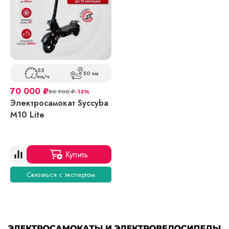
55
50 км
км/ч
70 000
₽
80 900
₽
-13%
Электросамокат Syccyba
M10 Lite
Купить
Связаться с экспертом