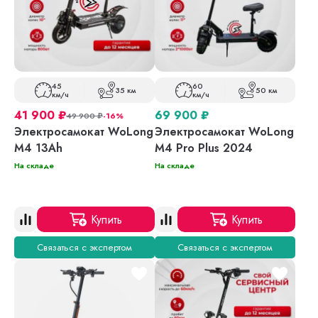
45
60
35 км
50 км
км/ч
км/ч
41 900
₽
69 900
₽
49 900
₽
-16%
Электросамокат WoLong
Электросамокат WoLong
M4 13Ah
M4 Pro Plus 2024
На складе
На складе
Купить
Купить
Связаться с экспертом
Связаться с экспертом