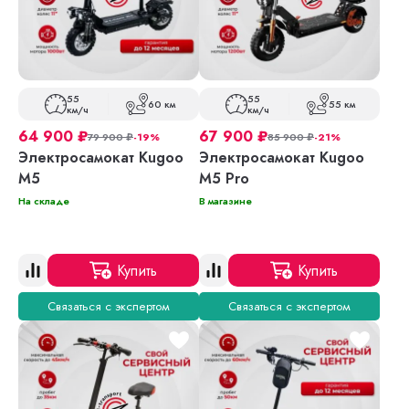
55
55
60 км
55 км
км/ч
км/ч
64 900
₽
67 900
₽
79 900
₽
-19%
85 900
₽
-21%
Электросамокат Kugoo
Электросамокат Kugoo
M5
M5 Pro
На складе
В магазине
Купить
Купить
Связаться с экспертом
Связаться с экспертом