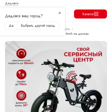
Дедовск
✖
Каталог
Дедовск ваш город?
Да
Выбрать другой город
Продолжить
Перейти в корзину
Главная
Электровелосипеды
Syccyba
Электровелосипед Syccyba IMPULSE 20 Amh на дисках