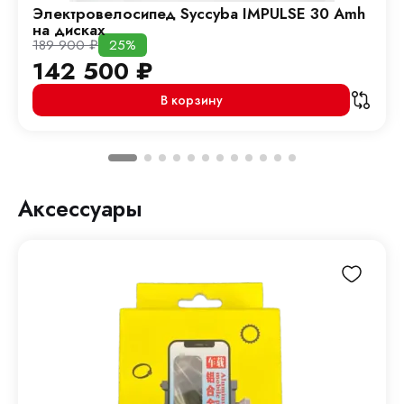
Электровелосипед Syccyba IMPULSE 30 Amh
на дисках
189 900
₽
25%
142 500
₽
В корзину
Аксессуары