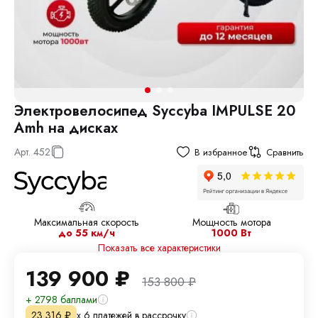
Электровелосипед Syccyba IMPULSE 20
Amh на дисках
Арт.
452
В избранное
Сравнить
Максимальная скорость
Мощность мотора
до 55 км/ч
1000 Вт
Показать все характеристики
139 900
₽
153 800
₽
+ 2798 баллами
х 6 платежей в рассрочку
23 316
₽