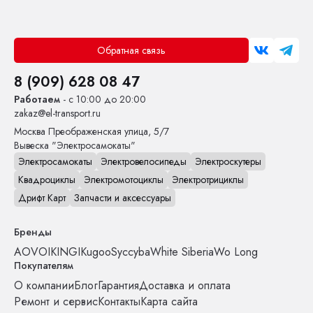
Обратная связь
8 (909) 628 08 47
Работаем
- с 10:00 до 20:00
zakaz@el-transport.ru
Москва
Преображенская улица, 5/7
Вывеска "Электросамокаты"
Электросамокаты
Электровелосипеды
Электроскутеры
Квадроциклы
Электромотоциклы
Электротрициклы
Дрифт Карт
Запчасти и аксессуары
Бренды
AOVO
IKINGI
Kugoo
Syccyba
White Siberia
Wo Long
Покупателям
О компании
Блог
Гарантия
Доставка и оплата
Ремонт и сервис
Контакты
Карта сайта