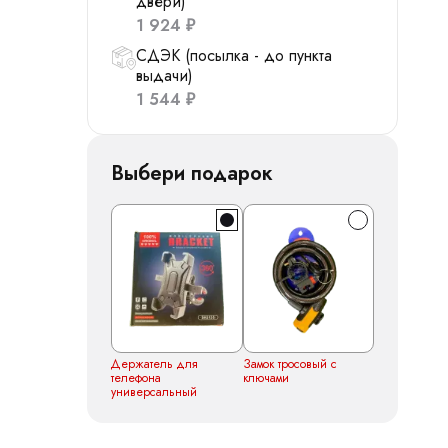
двери)
1 924
₽
СДЭК (посылка - до пункта
выдачи)
1 544
₽
Выбери подарок
Держатель для
Замок тросовый с
телефона
ключами
универсальный