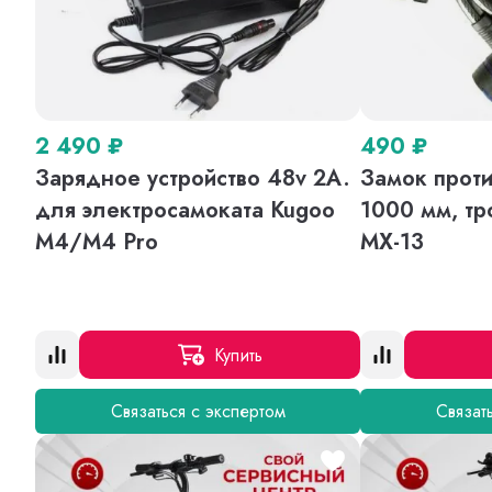
2 490
₽
490
₽
Зарядное устройство 48v 2A.
Замок проти
для электросамоката Kugoo
1000 мм, тр
M4/M4 Pro
MX-13
Купить
Связаться с экспертом
Связат