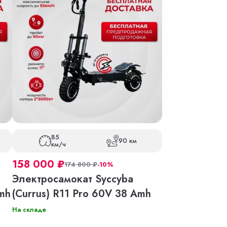
85
90 км
км/ч
158 000
₽
174 800
₽
-10%
Электросамокат Syccyba
Amh
(Currus) R11 Pro 60V 38 Amh
На складе