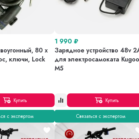
1 990
₽
воугонный, 80 х
Зарядное устройство 48v 2
ос, ключи, Lock
для электросамоката Kugo
M5
Купить
Купить
ься с экспертом
Связаться с экспертом