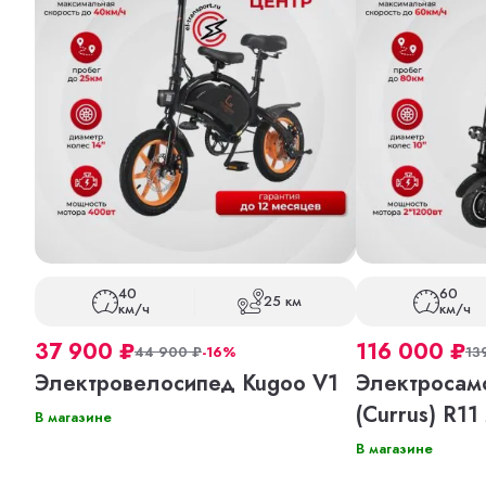
40
60
25 км
км/ч
км/ч
37 900
₽
116 000
₽
44 900
₽
-16%
13
Электровелосипед Kugoo V1
Электросамо
(Currus) R11
В магазине
В магазине