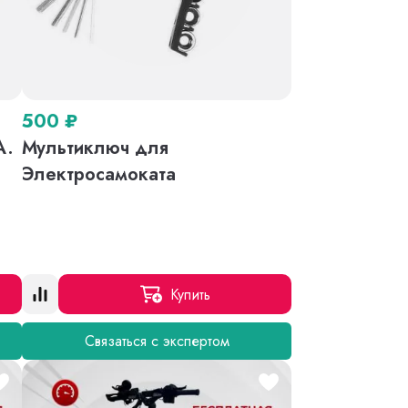
500
₽
A.
Мультиключ для
o
Электросамоката
Купить
Связаться с экспертом