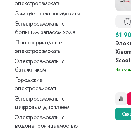
элекстросамокаты
Зимние электросамокаты
Электросамокаты с
большим запасом хода
61 9
Полноприводные
Элек
элекстросамокаты
Xiaom
Scoot
Электросамокаты с
багажником
На скла
Городские
электросамокаты
Электросамокаты с
цифровым дисплеем
Связ
Электросамокаты с
водонепроницаемостью