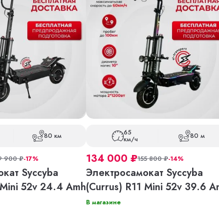
65
80 км
80 м
км/ч
134 000
₽
9 900
₽
-17%
155 800
₽
-14%
кат Syccyba
Электросамокат Syccyba
 Mini 52v 24.4 Amh
(Currus) R11 Mini 52v 39.6 
В магазине