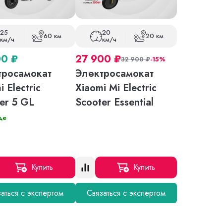
25
20
60 км
20 км
км/ч
км/ч
00
₽
27 900
₽
32 900
₽
-15%
тросамокат
Электросамокат
i Electric
Xiaomi Mi Electric
er 5 GL
Scooter Essential
де
Купить
Купить
аться с экспертом
Связаться с экспертом