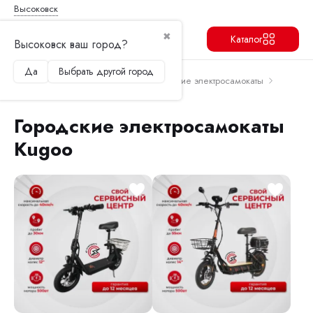
Высоковск
✖
Каталог
Высоковск ваш город?
Да
Выбрать другой город
Продолжить
Перейти в корзину
Главная
Электросамокаты
Городские электросамокаты
Городские электросамокаты Kugoo
Городские электросамокаты
Kugoo