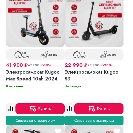
40
30
35 км
30 км
км/ч
км/ч
41 900
₽
22 990
₽
47 900
₽
-13%
29 900
₽
-23%
Электросамокат Kugoo
Электросамокат Kugoo
Max Speed 10ah 2024
S3
В магазине
На складе
Купить
Купить
Связаться с экспертом
Связаться с экспертом