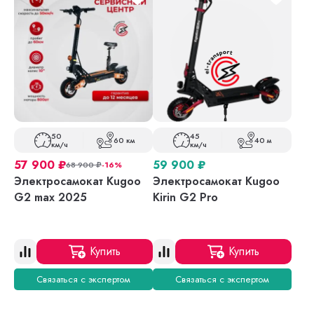
50
45
60 км
40 м
км/ч
км/ч
57 900
₽
59 900
₽
68 900
₽
-16%
Электросамокат Kugoo
Электросамокат Kugoo
G2 max 2025
Kirin G2 Pro
Купить
Купить
Связаться с экспертом
Связаться с экспертом