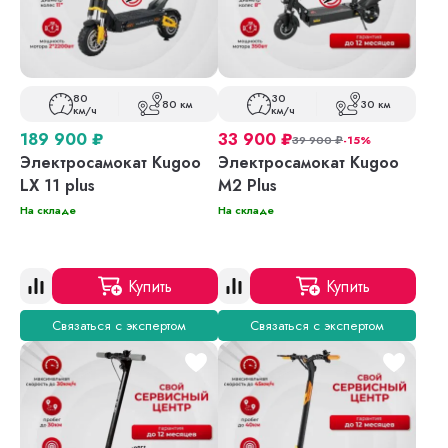
80
30
80 км
30 км
км/ч
км/ч
189 900
₽
33 900
₽
39 900
₽
-15%
Электросамокат Kugoo
Электросамокат Kugoo
LX 11 plus
M2 Plus
На складе
На складе
Купить
Купить
Связаться с экспертом
Связаться с экспертом