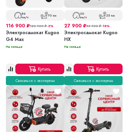
86
30
70 км
25 км
км/ч
км/ч
116 900
₽
27 900
₽
120 900
₽
-3%
33 900
₽
-18%
Электросамокат Kugoo
Электросамокат Kugoo
G4 Max
HX
На складе
На складе
Купить
Купить
Связаться с экспертом
Связаться с экспертом