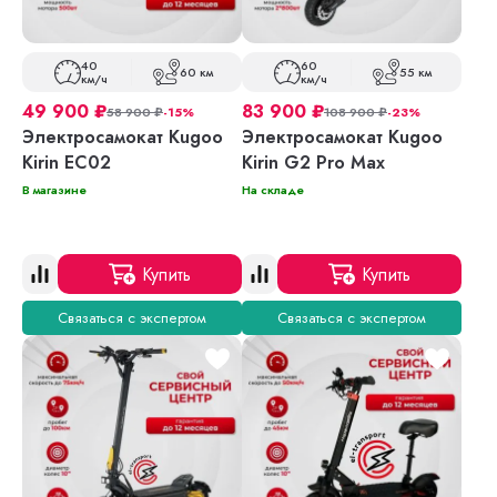
40
60
60 км
55 км
км/ч
км/ч
49 900
₽
83 900
₽
58 900
₽
-15%
108 900
₽
-23%
Электросамокат Kugoo
Электросамокат Kugoo
Kirin EC02
Kirin G2 Pro Max
В магазине
На складе
Купить
Купить
Связаться с экспертом
Связаться с экспертом