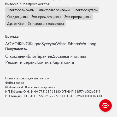
Вывеска "Электросамокаты"
Электросамокаты
Электровелосипеды
Электроскутеры
Квадроциклы
Электромотоциклы
Электротрициклы
Дрифт Карт
Запчасти и аксессуары
Бренды
AOVO
IKINGI
Kugoo
Syccyba
White Siberia
Wo Long
Покупателям
О компании
Блог
Гарантия
Доставка и оплата
Ремонт и сервис
Контакты
Карта сайта
Политика конфиденциальности
Файлы cookie
© el-transport Все права защищены.
ИП Бубелло О.Н. ИНН 773123963480 ОГРНИП 315774600265811
ИП Балдин П.Г. ИНН: 661221299635 ОГРНИП: 326080000002413