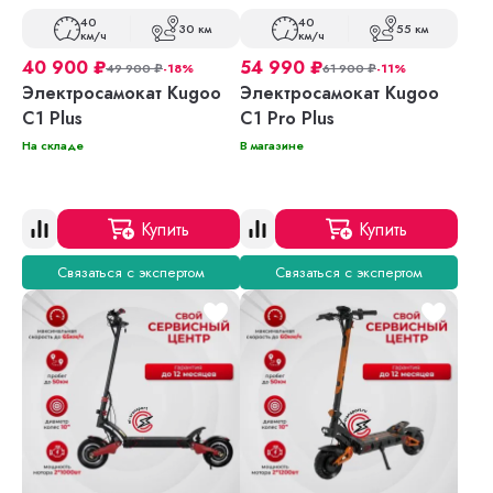
40
40
30 км
55 км
км/ч
км/ч
40 900
₽
54 990
₽
49 900
₽
-18%
61 900
₽
-11%
Электросамокат Kugoo
Электросамокат Kugoo
C1 Plus
C1 Pro Plus
На складе
В магазине
Купить
Купить
Связаться с экспертом
Связаться с экспертом