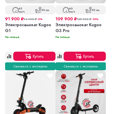
65
60
50 км
50 км
км/ч
км/ч
91 900
₽
109 900
₽
94 900
₽
-3%
128 900
₽
-15%
Электросамокат Kugoo
Электросамокат Kugoo
G1
G3 Pro
На складе
На складе
Купить
Купить
Связаться с экспертом
Связаться с экспертом