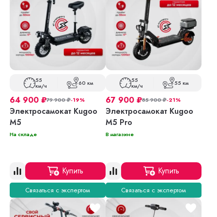
55
55
60 км
55 км
км/ч
км/ч
64 900
₽
67 900
₽
79 900
₽
-19%
85 900
₽
-21%
Электросамокат Kugoo
Электросамокат Kugoo
M5
M5 Pro
На складе
В магазине
Купить
Купить
Связаться с экспертом
Связаться с экспертом