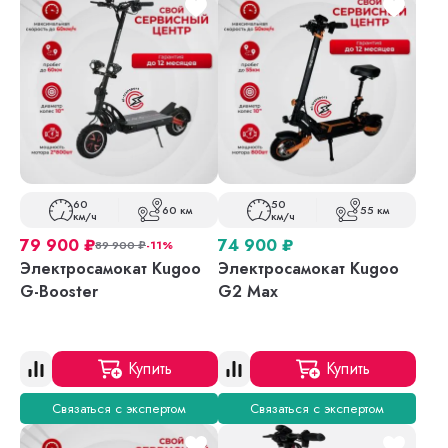
60
50
60 км
55 км
км/ч
км/ч
79 900
₽
74 900
₽
89 900
₽
-11%
Электросамокат Kugoo
Электросамокат Kugoo
G-Booster
G2 Max
Купить
Купить
Связаться с экспертом
Связаться с экспертом