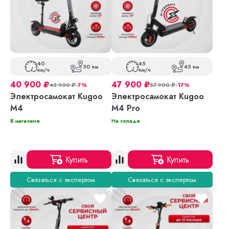
40
45
30 км
45 км
км/ч
км/ч
40 900
₽
47 900
₽
43 900
₽
-7%
57 900
₽
-17%
Электросамокат Kugoo
Электросамокат Kugoo
M4
M4 Pro
В магазине
На складе
Купить
Купить
Связаться с экспертом
Связаться с экспертом