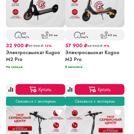
30
45
30 км
40 км
км/ч
км/ч
32 900
₽
57 900
₽
37 900
₽
-13%
63 900
₽
-9%
Электросамокат Kugoo
Электросамокат Kugoo
M2 Pro
M3 Pro
На складе
В магазине
Купить
Купить
Связаться с экспертом
Связаться с экспертом