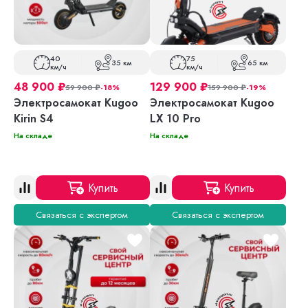
40
75
35 км
65 км
км/ч
км/ч
48 900
₽
129 900
₽
59 900
₽
-18%
159 900
₽
-19%
Электросамокат Kugoo
Электросамокат Kugoo
Kirin S4
LX 10 Pro
На складе
На складе
Купить
Купить
Связаться с экспертом
Связаться с экспертом