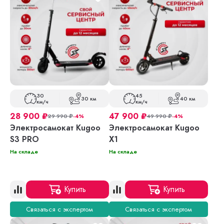
30
45
30 км
40 км
км/ч
км/ч
28 900
₽
47 900
₽
29 990
₽
-4%
49 990
₽
-4%
Электросамокат Kugoo
Электросамокат Kugoo
S3 PRO
X1
На складе
На складе
Купить
Купить
Связаться с экспертом
Связаться с экспертом