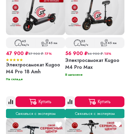
45
55
45 км
45 км
км/ч
км/ч
47 900
₽
56 900
₽
57 900
₽
-17%
66 900
₽
-15%
Электросамокат Kugoo
Электросамокат Kugoo
M4 Pro Max
M4 Pro 18 Amh
В магазине
На складе
Купить
Купить
Связаться с экспертом
Связаться с экспертом