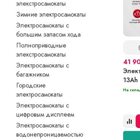
элекстросамокаты
Зимние электросамокаты
Электросамокаты с
большим запасом хода
Полноприводные
элекстросамокаты
41 9
Электросамокаты с
Элек
багажником
13Ah
Городские
На скла
электросамокаты
Электросамокаты с
цифровым дисплеем
Электросамокаты с
водонепроницаемостью