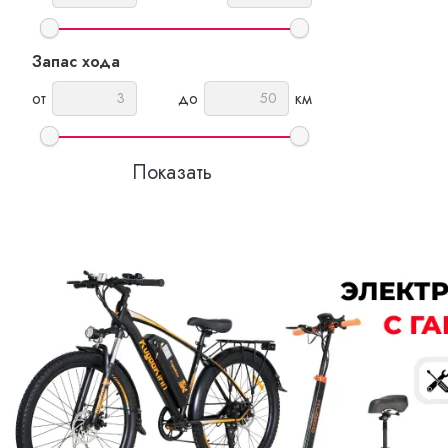
Запас хода
от
до
км