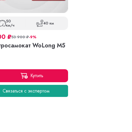
50
40 км
км/ч
00
₽
53 900
₽
-9%
тросамокат WoLong M5
Купить
Связаться с экспертом