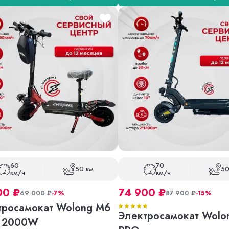
60
70
50 км
50
км/ч
км/ч
00
₽
74 900
₽
69 000
₽
-7%
87 900
₽
-15%
тросамокат Wolong M6
Электросамокат Wolo
 2000W