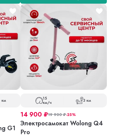
15
 км
3 км
км/ч
14 900
₽
19 900
₽
-25%
Электросамокат Wolong Q4
ng G1
Pro