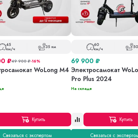
45
60
35 км
50
км/ч
км/ч
00
₽
69 900
₽
49 900
₽
-16%
тросамокат WoLong M4
Электросамокат WoL
Pro Plus 2024
де
На складе
Купить
Купить
Связаться с экспертом
Связаться с эксперто