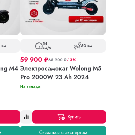
54
 км
50 км
км/ч
59 900
₽
68 900
₽
-13%
ong M4
Электросамокат Wolong M5
Pro 2000W 23 Ah 2024
На складе
Купить
м
Связаться с экспертом