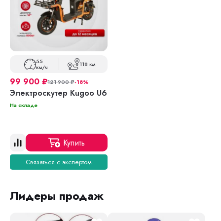
55
118 км
км/ч
99 900
₽
121 900
₽
-18%
Электроскутер Kugoo U6
На складе
Купить
Связаться с экспертом
Лидеры продаж