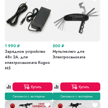
1 990
₽
500
₽
Зарядное устройство
Мультиключ для
48v 2A. для
Электросамоката
электросамоката Kugoo
M5
Купить
Купить
Связаться с экспертом
Связаться с экспертом