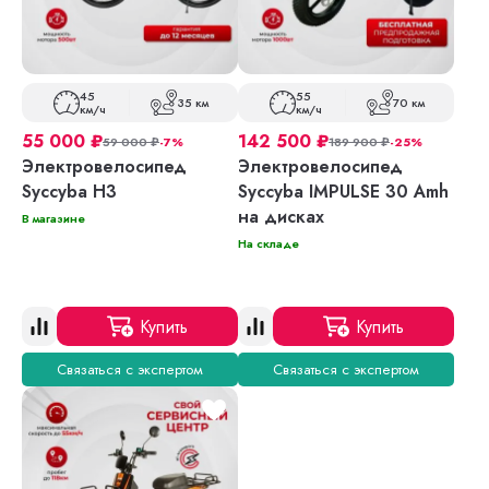
45
55
35 км
70 км
км/ч
км/ч
55 000
₽
142 500
₽
59 000
₽
-7%
189 900
₽
-25%
Электровелосипед
Электровелосипед
Syccyba H3
Syccyba IMPULSE 30 Amh
на дисках
В магазине
На складе
Купить
Купить
Связаться с экспертом
Связаться с экспертом