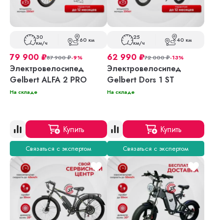
30
25
60 км
40 км
км/ч
км/ч
79 900
₽
62 990
₽
87 900
₽
-9%
72 000
₽
-13%
Электровелосипед
Электровелосипед
Gelbert ALFA 2 PRO
Gelbert Dors 1 ST
На складе
На складе
Купить
Купить
Связаться с экспертом
Связаться с экспертом