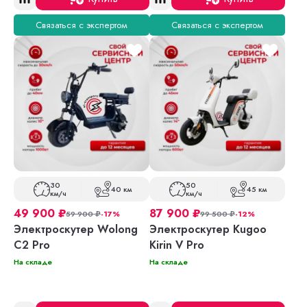
Связаться с экспертом
Связаться с экспертом
30
50
40 км
45 км
км/ч
км/ч
49 900
₽
87 900
₽
59 900
₽
-17%
99 500
₽
-12%
Электроскутер Wolong
Электроскутер Kugoo
C2 Pro
Kirin V Pro
На складе
На складе