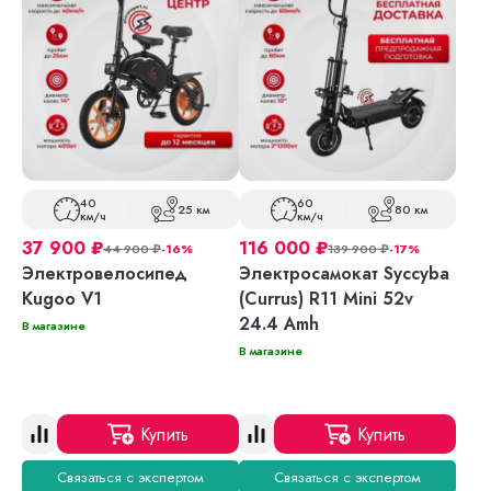
40
60
25 км
80 км
км/ч
км/ч
37 900
₽
116 000
₽
44 900
₽
-16%
139 900
₽
-17%
Электровелосипед
Электросамокат Syccyba
Kugoo V1
(Currus) R11 Mini 52v
24.4 Amh
В магазине
В магазине
Купить
Купить
Связаться с экспертом
Связаться с экспертом