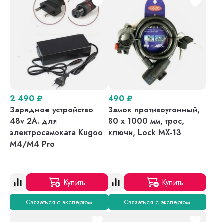
2 490
₽
490
₽
Зарядное устройство
Замок противоугонный,
48v 2A. для
80 х 1000 мм, трос,
электросамоката Kugoo
ключи, Lock MX-13
M4/M4 Pro
Купить
Купить
Связаться с экспертом
Связаться с экспертом