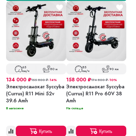
65
85
80 м
90 км
км/ч
км/ч
134 000
₽
158 000
₽
155 800
₽
-14%
174 800
₽
-10%
Электросамокат Syccyba
Электросамокат Syccyba
(Currus) R11 Mini 52v
(Currus) R11 Pro 60V 38
39.6 Amh
Amh
В магазине
На складе
Купить
Купить