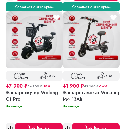
Связаться с экспертом
Связаться с экспертом
30
45
30 км
35 км
км/ч
км/ч
47 900
₽
41 900
₽
54 900
₽
-13%
49 900
₽
-16%
Электроскутер Wolong
Электросамокат WoLong
C1 Pro
M4 13Ah
На складе
На складе
Купить
Купить