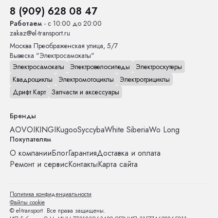
8 (909) 628 08 47
Работаем
- с 10:00 до 20:00
zakaz@el-transport.ru
Москва
Преображенская улица, 5/7
Вывеска "Электросамокаты"
Электросамокаты
Электровелосипеды
Электроскутеры
Квадроциклы
Электромотоциклы
Электротрициклы
Дрифт Карт
Запчасти и аксессуары
Бренды
AOVO
IKINGI
Kugoo
Syccyba
White Siberia
Wo Long
Покупателям
О компании
Блог
Гарантия
Доставка и оплата
Ремонт и сервис
Контакты
Карта сайта
Политика конфиденциальности
Файлы cookie
© el-transport Все права защищены.