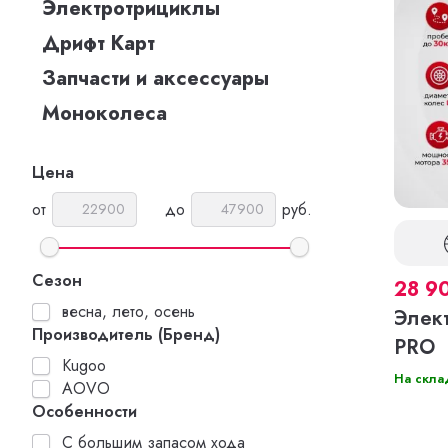
Электротрициклы
Дрифт Карт
Запчасти и аксессуары
Моноколеса
Цена
от
до
руб.
Сезон
28 9
весна, лето, осень
Элек
Производитель (Бренд)
PRO
Kugoo
На скла
AOVO
Особенности
С большим запасом хода