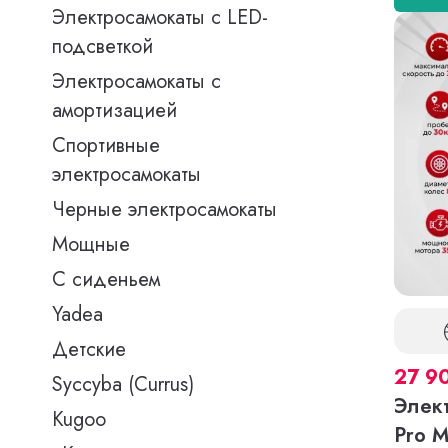
Электросамокаты с LED-
подсветкой
Электросамокаты с
амортизацией
Спортивные
электросамокаты
Черные электросамокаты
Мощные
С сиденьем
Yadea
Детские
27 9
Syccyba (Currus)
Элект
Kugoo
Pro 