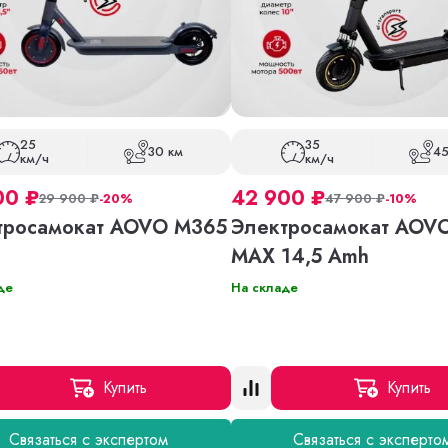
25
35
30 км
45
км/ч
км/ч
00
₽
42 900
₽
29 900
₽
-20%
47 900
₽
-10%
тросамокат AOVO M365
Электросамокат AOV
MAX 14,5 Amh
де
На складе
Купить
Купить
Связаться с экспертом
Связаться с эксперто