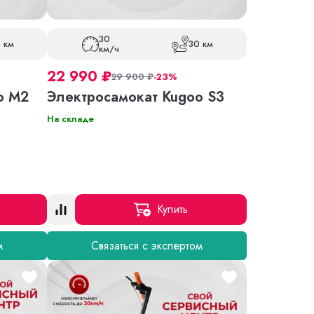
30
 км
30 км
км/ч
22 990
₽
29 900
₽
-23%
o M2
Электросамокат Kugoo S3
На складе
Купить
м
Связаться с экспертом