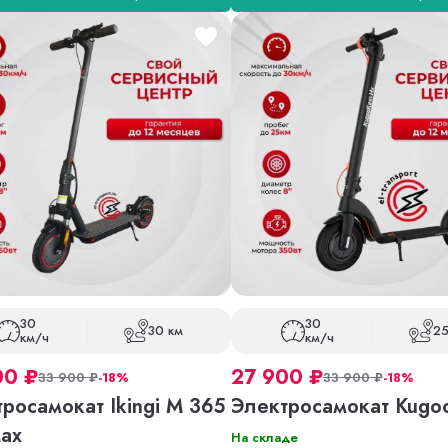
30
30
30 км
25
км/ч
км/ч
00
₽
27 900
₽
33 900
₽
-18%
33 900
₽
-18%
росамокат Ikingi M 365
Электросамокат Kugo
Max
На складе