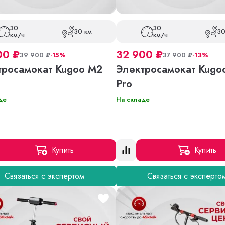
30
30
30 км
30
км/ч
км/ч
00
₽
32 900
₽
39 900
₽
-15%
37 900
₽
-13%
тросамокат Kugoo M2
Электросамокат Kugo
Pro
де
На складе
Купить
Купить
Связаться с экспертом
Связаться с эксперто