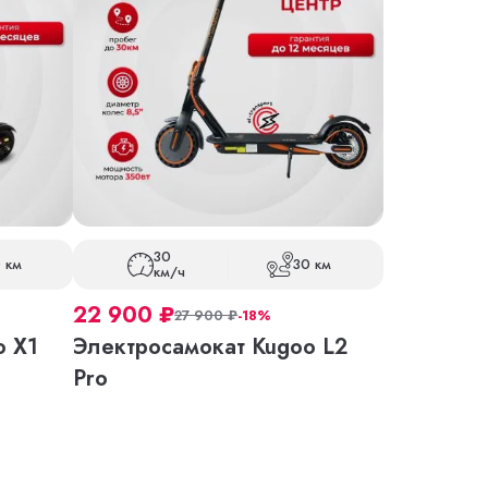
30
 км
30 км
км/ч
22 900
₽
27 900
₽
-18%
o X1
Электросамокат Kugoo L2
Pro