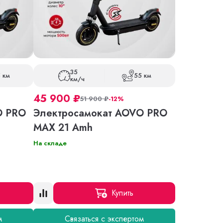
35
 км
55 км
км/ч
45 900
₽
51 900
₽
-12%
O PRO
Электросамокат AOVO PRO
MAX 21 Amh
На складе
Купить
м
Связаться с экспертом