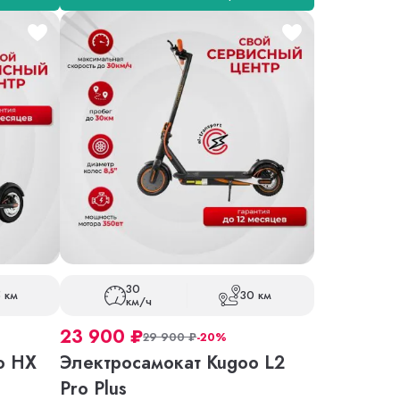
30
 км
30 км
км/ч
23 900
₽
29 900
₽
-20%
o HX
Электросамокат Kugoo L2
Pro Plus