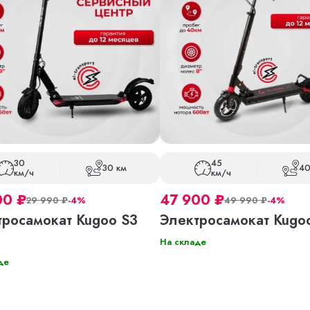
30
45
30 км
40
км/ч
км/ч
00
₽
47 900
₽
29 990
₽
-4%
49 990
₽
-4%
тросамокат Kugoo S3
Электросамокат Kugo
На складе
де