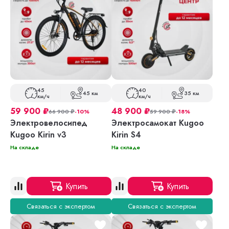
45
40
45 км
35 км
км/ч
км/ч
59 900
₽
48 900
₽
66 900
₽
-10%
59 900
₽
-18%
Электровелосипед
Электросамокат Kugoo
Kugoo Kirin v3
Kirin S4
На складе
На складе
Купить
Купить
Связаться с экспертом
Связаться с экспертом