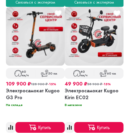
Связаться с экспертом
Связаться с экспертом
60
40
50 км
60 км
км/ч
км/ч
109 900
₽
49 900
₽
128 900
₽
-15%
58 900
₽
-15%
Электросамокат Kugoo
Электросамокат Kugoo
G3 Pro
Kirin EC02
На складе
В магазине
Купить
Купить