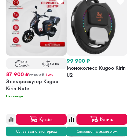
99 900
₽
50
50 км
км/ч
Моноколесо Kugoo Kirin
87 900
₽
U2
99 500
₽
-12%
Электроскутер Kugoo
Kirin Note
На складе
Купить
Купить
Связаться с экспертом
Связаться с экспертом