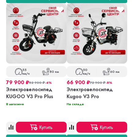
55
50
80 км
60 км
км/ч
км/ч
79 900
₽
66 900
₽
82 900
₽
-4%
72 900
₽
-8%
Электровелосипед
Электровелосипед
KUGOO V3 Pro Plus
Kugoo V3 Pro
В магазине
На складе
Купить
Купить