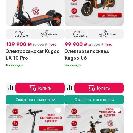
75
55
65 км
118 км
км/ч
км/ч
129 900
₽
99 900
₽
159 900
₽
-19%
121 900
₽
-18%
Электросамокат Kugoo
Электровелосипед
LX 10 Pro
Kugoo U6
На складе
На складе
Купить
Купить
Связаться с экспертом
Связаться с экспертом