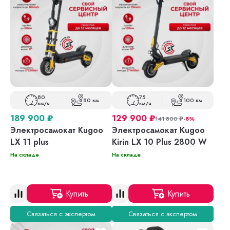
80
75
80 км
100 км
км/ч
км/ч
189 900
₽
129 900
₽
141 800
₽
-8%
Электросамокат Kugoo
Электросамокат Kugoo
LX 11 plus
Kirin LX 10 Plus 2800 W
На складе
На складе
Купить
Купить
Связаться с экспертом
Связаться с экспертом