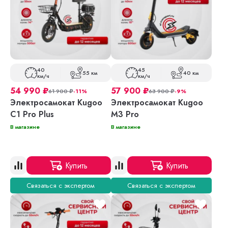
40
45
55 км
40 км
км/ч
км/ч
54 990
₽
57 900
₽
61 900
₽
-11%
63 900
₽
-9%
Электросамокат Kugoo
Электросамокат Kugoo
C1 Pro Plus
M3 Pro
В магазине
В магазине
Купить
Купить
Связаться с экспертом
Связаться с экспертом