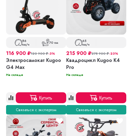
86
65
70 км
км/ч
км/ч
116 900
₽
215 900
₽
120 900
₽
-3%
278 900
₽
-23%
Электросамокат Kugoo
Квадроцикл Kugoo K4
G4 Max
Pro
На складе
На складе
Купить
Купить
Связаться с экспертом
Связаться с экспертом