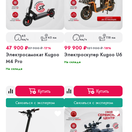
45
55
45 км
118 км
км/ч
км/ч
47 900
₽
99 900
₽
57 900
₽
-17%
121 900
₽
-18%
Электросамокат Kugoo
Электроскутер Kugoo U6
M4 Pro
На складе
На складе
Купить
Купить
Связаться с экспертом
Связаться с экспертом