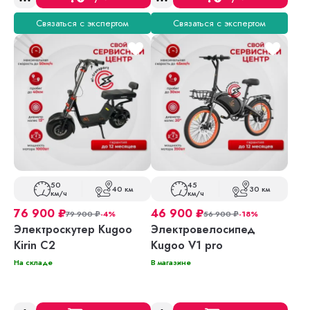
Связаться с экспертом
Связаться с экспертом
50
45
40 км
30 км
км/ч
км/ч
76 900
₽
46 900
₽
79 900
₽
-4%
56 900
₽
-18%
Электроскутер Kugoo
Электровелосипед
Kirin C2
Kugoo V1 pro
На складе
В магазине