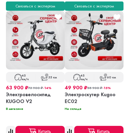
Связаться с экспертом
Связаться с экспертом
45
45
35 км
60 км
км/ч
км/ч
63 900
₽
49 900
₽
73 900
₽
-14%
58 900
₽
-15%
Электровелосипед
Электроскутер Kugoo
KUGOO V2
EC02
В магазине
На складе
Купить
Купить