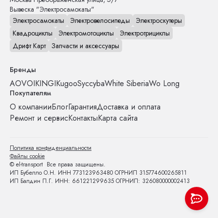
Вывеска "Электросамокаты"
Электросамокаты
Электровелосипеды
Электроскутеры
Квадроциклы
Электромотоциклы
Электротрициклы
Дрифт Карт
Запчасти и аксессуары
Бренды
AOVO
IKINGI
Kugoo
Syccyba
White Siberia
Wo Long
Покупателям
О компании
Блог
Гарантия
Доставка и оплата
Ремонт и сервис
Контакты
Карта сайта
Политика конфиденциальности
Файлы cookie
© el-transport Все права защищены.
ИП Бубелло О.Н. ИНН 773123963480 ОГРНИП 315774600265811
ИП Балдин П.Г. ИНН: 661221299635 ОГРНИП: 326080000002413