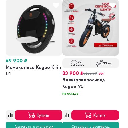
59 900
₽
50
55 км
км/ч
Моноколесо Kugoo Kirin
83 900
₽
U1
91 300
₽
-8%
Электровелосипед
Kugoo V5
На складе
Купить
Купить
Связаться с экспертом
Связаться с экспертом