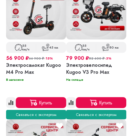
55
55
45 км
80 км
км/ч
км/ч
56 900
₽
79 900
₽
66 900
₽
-15%
82 600
₽
-3%
Электросамокат Kugoo
Электровелосипед
M4 Pro Max
Kugoo V3 Pro Max
В магазине
На складе
Купить
Купить
Связаться с экспертом
Связаться с экспертом