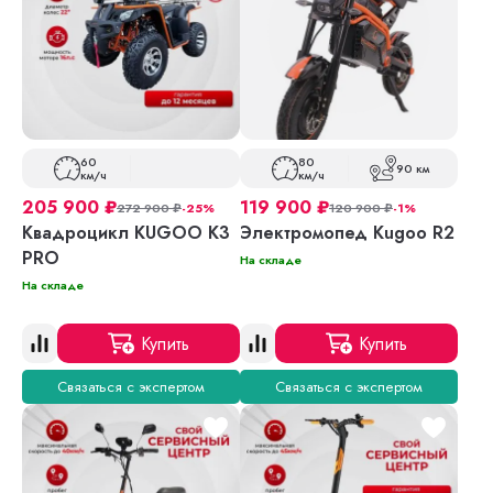
60
80
90 км
км/ч
км/ч
205 900
₽
119 900
₽
272 900
₽
-25%
120 900
₽
-1%
Квадроцикл KUGOO К3
Электромопед Kugoo R2
PRO
На складе
На складе
Купить
Купить
Связаться с экспертом
Связаться с экспертом