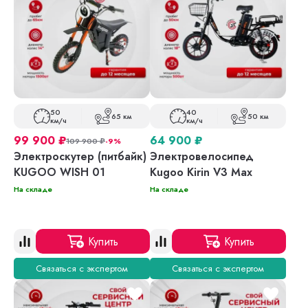
50
40
65 км
50 км
км/ч
км/ч
99 900
₽
64 900
₽
109 900
₽
-9%
Электроскутер (питбайк)
Электровелосипед
KUGOO WISH 01
Kugoo Kirin V3 Max
На складе
На складе
Купить
Купить
Связаться с экспертом
Связаться с экспертом