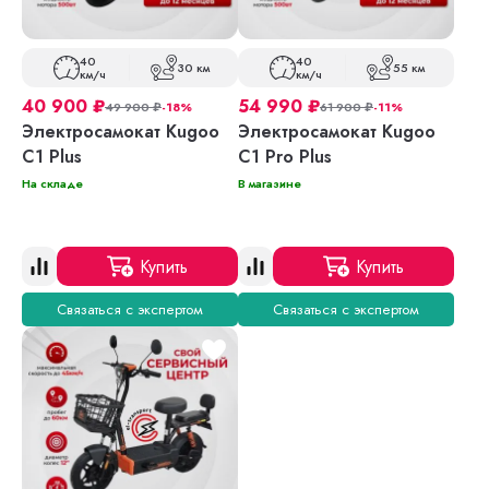
40
40
30 км
55 км
км/ч
км/ч
40 900
₽
54 990
₽
49 900
₽
-18%
61 900
₽
-11%
Электросамокат Kugoo
Электросамокат Kugoo
C1 Plus
C1 Pro Plus
На складе
В магазине
Купить
Купить
Связаться с экспертом
Связаться с экспертом