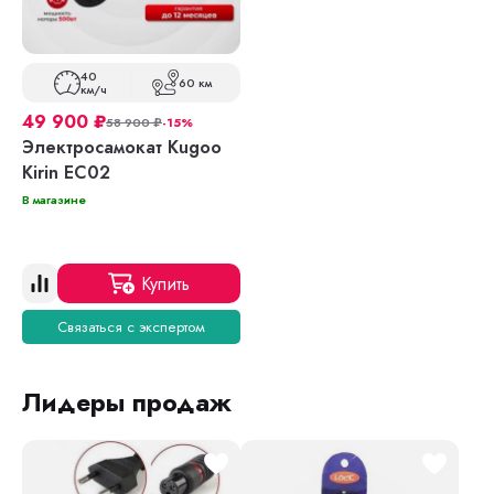
40
60 км
км/ч
49 900
₽
58 900
₽
-15%
Электросамокат Kugoo
Kirin EC02
В магазине
Купить
Связаться с экспертом
Лидеры продаж