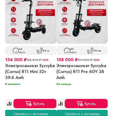
65
85
80 м
90 км
км/ч
км/ч
134 000
₽
158 000
₽
155 800
₽
-14%
174 800
₽
-10%
Электросамокат Syccyba
Электросамокат Syccyba
(Currus) R11 Mini 52v
(Currus) R11 Pro 60V 38
39.6 Amh
Amh
В магазине
На складе
Купить
Купить
Связаться с экспертом
Связаться с экспертом