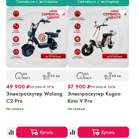
Связаться с экспертом
Связаться с экспертом
30
50
40 км
45 км
км/ч
км/ч
49 900
₽
87 900
₽
59 900
₽
-17%
99 500
₽
-12%
Электроскутер Wolong
Электроскутер Kugoo
C2 Pro
Kirin V Pro
На складе
На складе
Купить
Купить