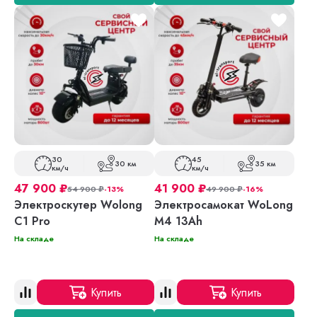
30
45
30 км
35 км
км/ч
км/ч
47 900
₽
41 900
₽
54 900
₽
-13%
49 900
₽
-16%
Электроскутер Wolong
Электросамокат WoLong
C1 Pro
M4 13Ah
На складе
На складе
Купить
Купить