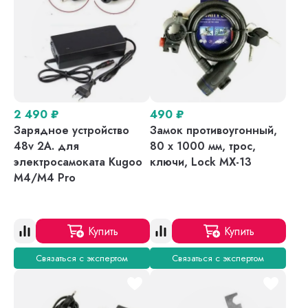
2 490
₽
490
₽
Зарядное устройство
Замок противоугонный,
48v 2A. для
80 х 1000 мм, трос,
электросамоката Kugoo
ключи, Lock MX-13
M4/M4 Pro
Купить
Купить
Связаться с экспертом
Связаться с экспертом