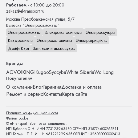
Работаем
- с 10:00 до 20:00
zakaz@el-transport.ru
Москва
Преображенская улица, 5/7
Вывеска "Электросамокаты"
Электросамокаты
Электровелосипеды
Электроскутеры
Квадроциклы
Электромотоциклы
Электротрициклы
Дрифт Карт
Запчасти и аксессуары
Бренды
AOVO
IKINGI
Kugoo
Syccyba
White Siberia
Wo Long
Покупателям
О компании
Блог
Гарантия
Доставка и оплата
Ремонт и сервис
Контакты
Карта сайта
Политика конфиденциальности
Файлы cookie
© el-transport Все права защищены.
ИП Бубелло О.Н. ИНН 773123963480 ОГРНИП 315774600265811
ИП Балдин П.Г. ИНН: 661221299635 ОГРНИП: 326080000002413