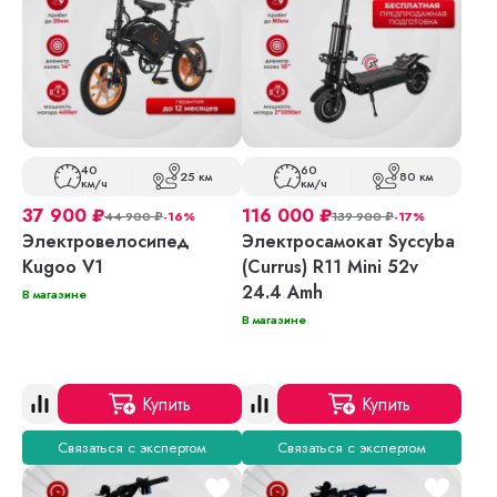
40
60
25 км
80 км
км/ч
км/ч
37 900
₽
116 000
₽
44 900
₽
-16%
139 900
₽
-17%
Электровелосипед
Электросамокат Syccyba
Kugoo V1
(Currus) R11 Mini 52v
24.4 Amh
В магазине
В магазине
Купить
Купить
Связаться с экспертом
Связаться с экспертом