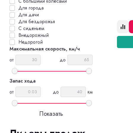
С большими колесами
Для города
Для дачи
Для бездорожья
С сиденьем
Внедорожный
Недорогой
Максимальная скорость, км/ч
от
до
Запас хода
от
до
км