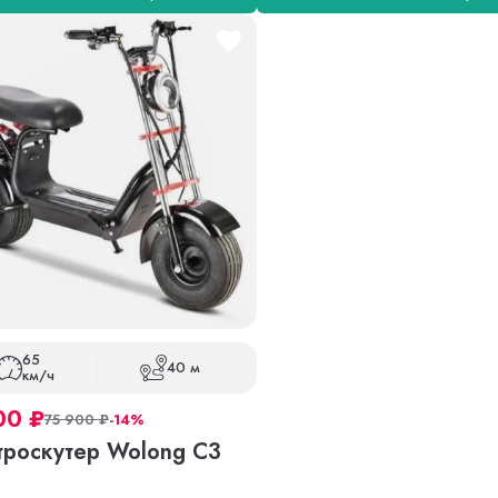
65
40 м
км/ч
00
₽
75 900
₽
-14%
троскутер Wolong C3