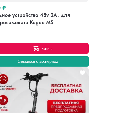
0
₽
ное устройство 48v 2A. для
тросамоката Kugoo M5
Купить
Связаться с экспертом