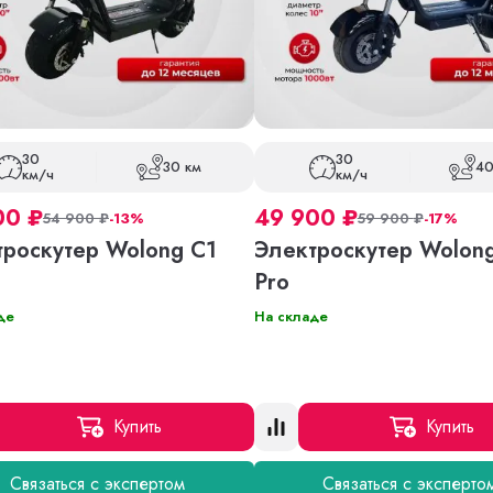
30
30
30 км
40
км/ч
км/ч
00
₽
49 900
₽
54 900
₽
-13%
59 900
₽
-17%
троскутер Wolong C1
Электроскутер Wolon
Pro
де
На складе
Купить
Купить
Связаться с экспертом
Связаться с эксперто