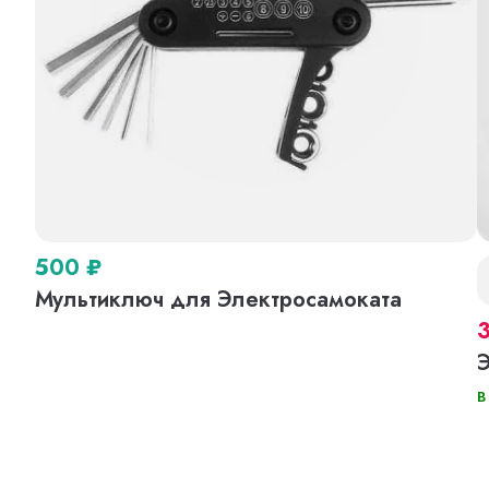
500
₽
Мультиключ для Электросамоката
В