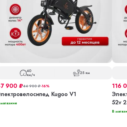
40
25 км
км/ч
37 900
₽
116 
44 900
₽
-16%
Электровелосипед Kugoo V1
Элект
52v 
 магазине
В магаз