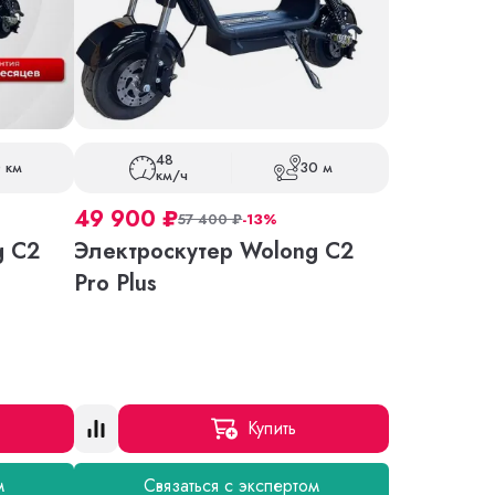
48
 км
30 м
км/ч
49 900
₽
57 400
₽
-13%
g C2
Электроскутер Wolong C2
Pro Plus
Купить
м
Связаться с экспертом