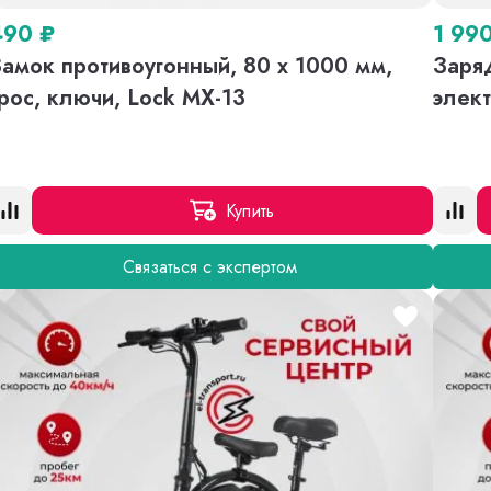
490
₽
1 99
амок противоугонный, 80 х 1000 мм,
Заряд
рос, ключи, Lock MX-13
элек
Купить
Связаться с экспертом