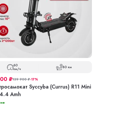
60
80 км
км/ч
000
₽
139 900
₽
-17%
росамокат Syccyba (Currus) R11 Mini
24.4 Amh
ине