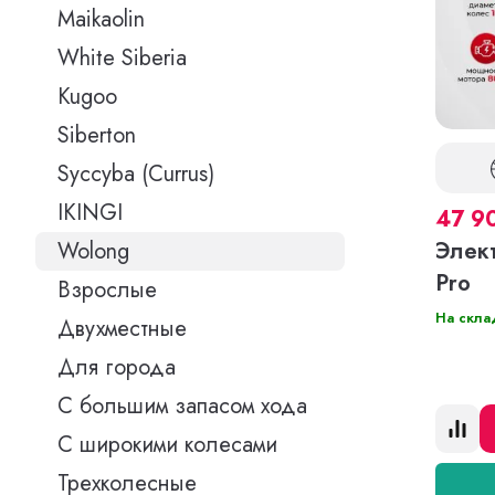
Maikaolin
White Siberia
Kugoo
Siberton
Syccyba (Currus)
IKINGI
47 9
Элек
Wolong
Pro
Взрослые
На скла
Двухместные
Для города
С большим запасом хода
С широкими колесами
Трехколесные