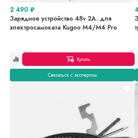
2 490
₽
Зарядное устройство 48v 2A. для
З
электросамоката Kugoo M4/M4 Pro
т
Купить
Связаться с экспертом