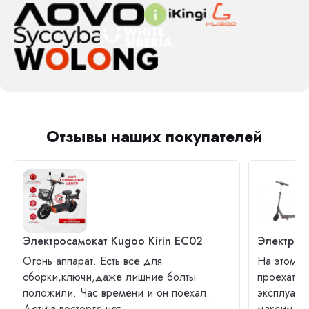
Отзывы наших покупателей
Электросамокат Kugoo Kirin EC02
Электрос
Огонь аппарат. Есть все для
На этом с
сборки,ключи,даже лишние болты
проехать 
положили. Час времени и он поехал.
эксплуата
Дети в восторге.нет...
максималь