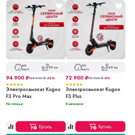
60
50
85 км
60 км
км/ч
км/ч
94 900
₽
72 900
₽
138 900
₽
-32%
78 900
₽
-8%
Электросамокат Kugoo
Электросамокат Kugoo
F3 Pro Max
F3 Plus
На складе
В магазине
Купить
Купить