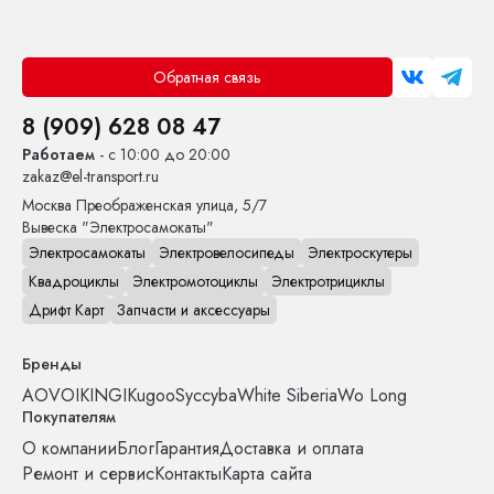
Обратная связь
8 (909) 628 08 47
Работаем
- с 10:00 до 20:00
zakaz@el-transport.ru
Москва
Преображенская улица, 5/7
Вывеска "Электросамокаты"
Электросамокаты
Электровелосипеды
Электроскутеры
Квадроциклы
Электромотоциклы
Электротрициклы
Дрифт Карт
Запчасти и аксессуары
Бренды
AOVO
IKINGI
Kugoo
Syccyba
White Siberia
Wo Long
Покупателям
О компании
Блог
Гарантия
Доставка и оплата
Ремонт и сервис
Контакты
Карта сайта