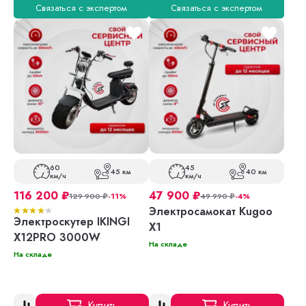
Связаться с экспертом
Связаться с экспертом
60
45
45 км
40 км
км/ч
км/ч
116 200
₽
47 900
₽
129 900
₽
-11%
49 990
₽
-4%
Электросамокат Kugoo
Электроскутер IKINGI
X1
X12PRO 3000W
На складе
На складе
Купить
Купить