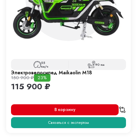
55
90 км
км/ч
Электровелосипед Maikaolin M18
150 900
₽
23%
115 900
₽
В корзину
Связаться с экспертом