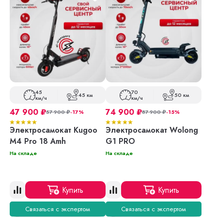
45
70
45 км
50 км
км/ч
км/ч
47 900
₽
74 900
₽
57 900
₽
-17%
87 900
₽
-15%
Электросамокат Kugoo
Электросамокат Wolong
M4 Pro 18 Amh
G1 PRO
На складе
На складе
Купить
Купить
Связаться с экспертом
Связаться с экспертом