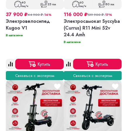
40
60
25 км
80 км
км/ч
км/ч
37 900
₽
116 000
₽
44 900
₽
-16%
139 900
₽
-17%
Электровелосипед
Электросамокат Syccyba
Kugoo V1
(Currus) R11 Mini 52v
24.4 Amh
В магазине
В магазине
Купить
Купить
Связаться с экспертом
Связаться с экспертом