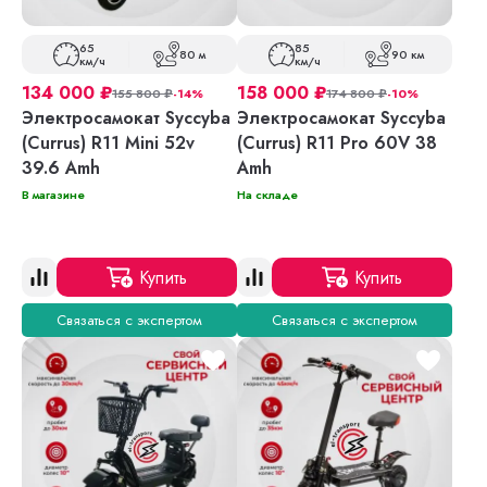
65
85
80 м
90 км
км/ч
км/ч
134 000
₽
158 000
₽
155 800
₽
-14%
174 800
₽
-10%
Электросамокат Syccyba
Электросамокат Syccyba
(Currus) R11 Mini 52v
(Currus) R11 Pro 60V 38
39.6 Amh
Amh
В магазине
На складе
Купить
Купить
Связаться с экспертом
Связаться с экспертом