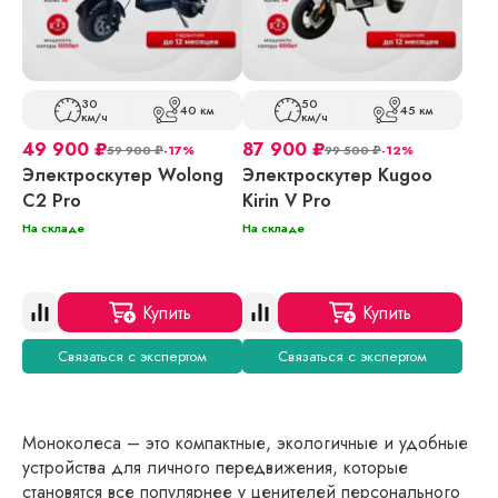
30
50
40 км
45 км
км/ч
км/ч
49 900
₽
87 900
₽
59 900
₽
-17%
99 500
₽
-12%
Электроскутер Wolong
Электроскутер Kugoo
C2 Pro
Kirin V Pro
На складе
На складе
Купить
Купить
Связаться с экспертом
Связаться с экспертом
Моноколеса – это компактные, экологичные и удобные
устройства для личного передвижения, которые
становятся все популярнее у ценителей персонального