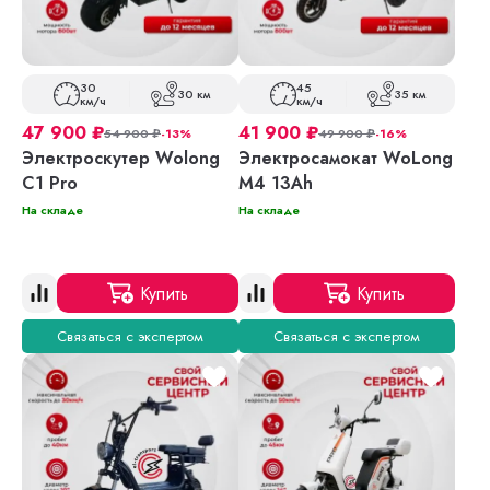
30
45
30 км
35 км
км/ч
км/ч
47 900
₽
41 900
₽
54 900
₽
-13%
49 900
₽
-16%
Электроскутер Wolong
Электросамокат WoLong
C1 Pro
M4 13Ah
На складе
На складе
Купить
Купить
Связаться с экспертом
Связаться с экспертом