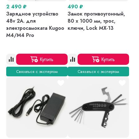
2 490
₽
490
₽
Зарядное устройство
Замок противоугонный,
48v 2A. для
80 х 1000 мм, трос,
электросамоката Kugoo
ключи, Lock MX-13
M4/M4 Pro
Купить
Купить
Связаться с экспертом
Связаться с экспертом