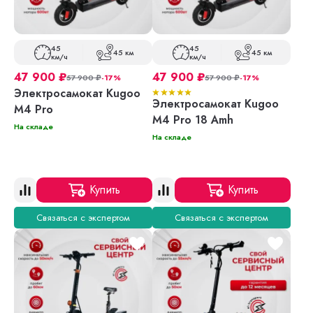
45
45
45 км
45 км
км/ч
км/ч
47 900
₽
47 900
₽
57 900
₽
-17%
57 900
₽
-17%
Электросамокат Kugoo
Электросамокат Kugoo
M4 Pro
M4 Pro 18 Amh
На складе
На складе
Купить
Купить
Связаться с экспертом
Связаться с экспертом