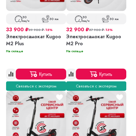
30
30
30 км
30 км
км/ч
км/ч
33 900
₽
32 900
₽
39 900
₽
-15%
37 900
₽
-13%
Электросамокат Kugoo
Электросамокат Kugoo
M2 Plus
M2 Pro
На складе
На складе
Купить
Купить
Связаться с экспертом
Связаться с экспертом