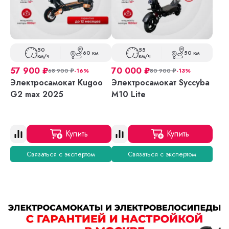
50
55
60 км
50 км
км/ч
км/ч
57 900
₽
70 000
₽
68 900
₽
-16%
80 900
₽
-13%
Электросамокат Kugoo
Электросамокат Syccyba
G2 max 2025
M10 Lite
Купить
Купить
Связаться с экспертом
Связаться с экспертом