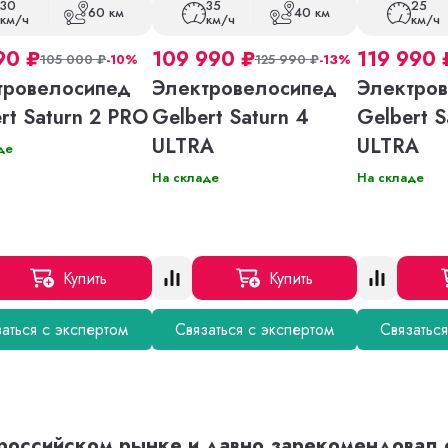
30
35
25
60 км
40 км
км/ч
км/ч
км/ч
90
₽
109 990
₽
119 990
105 000
₽
-10%
125 990
₽
-13%
тровелосипед
Электровелосипед
Электро
rt Saturn 2 PRO
Gelbert Saturn 4
Gelbert S
ULTRA
ULTRA
де
На складе
На складе
Купить
Купить
аться с экспертом
Связаться с экспертом
Связатьс
а российском рынке и давно зарекомендовал 