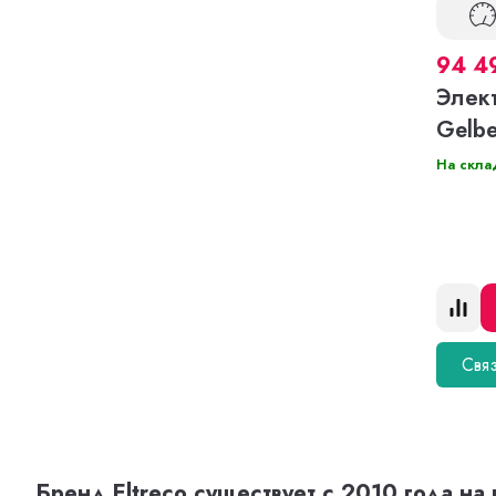
94 4
Элек
Gelbe
На скла
Связ
Бренд Eltreco существует с 2010 года н