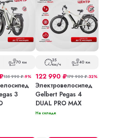
35
70 км
40 км
км/ч
₽
122 990
₽
135 990
₽
-9%
179 900
₽
-32%
велосипед
Электровелосипед
egas 3
Gelbert Pegas 4
O
DUAL PRO MAX
На складе