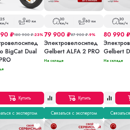
25
30
30
40 км
60 км
км/ч
км/ч
км/ч
990
₽
79 900
₽
80 990
180 900
₽
-23%
87 900
₽
-9%
тровелосипед
Электровелосипед
Электро
co BigCat Dual
Gelbert ALFA 2 PRO
Gelbert 
 PRO
На складе
На складе
де
Купить
Купить
аться с экспертом
Связаться с экспертом
Связатьс