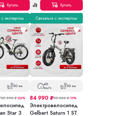
Купить
Купить
я с экспертом
Связаться с экспертом
40
50 км
50 км
км/ч
₽
84 990
₽
121 990
₽
-22%
95 000
₽
-11%
велосипед
Электровелосипед
an Star 3
Gelbert Saturn 1 ST