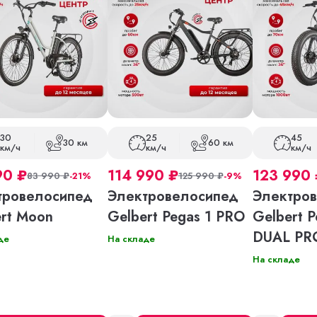
30
25
45
30 км
60 км
км/ч
км/ч
км/ч
90
₽
114 990
₽
123 990
83 990
₽
-21%
125 990
₽
-9%
тровелосипед
Электровелосипед
Электро
rt Moon
Gelbert Pegas 1 PRO
Gelbert P
DUAL PR
де
На складе
На складе