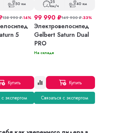
25
50 км
40 км
км/ч
₽
99 990
₽
138 990
₽
-14%
149 900
₽
-33%
велосипед
Электровелосипед
aturn 5
Gelbert Saturn Dual
PRO
На складе
Купить
Купить
я с экспертом
Связаться с экспертом
себя как уверенного лидера в