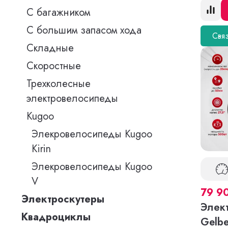
С багажником
С большим запасом хода
Связ
Складные
Скоростные
Трехколесные
электровелосипеды
Kugoo
Элекровелосипеды Kugoo
Kirin
Элекровелосипеды Kugoo
V
79 9
Электроскутеры
Элек
Квадроциклы
Gelbe