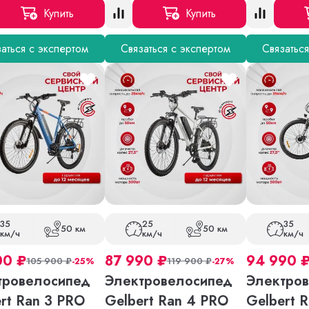
Купить
Купить
аться с экспертом
Связаться с экспертом
Связатьс
35
25
35
50 км
50 км
км/ч
км/ч
км/ч
00
₽
87 990
₽
94 990
105 900
₽
-25%
119 900
₽
-27%
тровелосипед
Электровелосипед
Электро
rt Ran 3 PRO
Gelbert Ran 4 PRO
Gelbert R