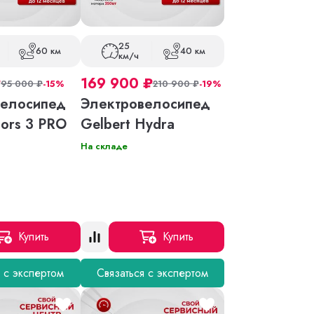
25
60 км
40 км
км/ч
₽
169 900
₽
95 000
₽
-15%
210 900
₽
-19%
велосипед
Электровелосипед
Dors 3 PRO
Gelbert Hydra
На складе
Купить
Купить
я с экспертом
Связаться с экспертом