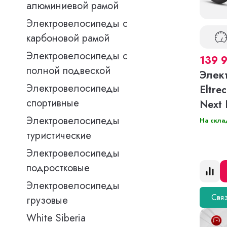
алюминиевой рамой
Электровелосипеды с
карбоновой рамой
Электровелосипеды с
139 
полной подвеской
Элек
Электровелосипеды
Eltre
спортивные
Next
Электровелосипеды
На скла
туристические
Электровелосипеды
подростковые
Электровелосипеды
Связ
грузовые
White Siberia