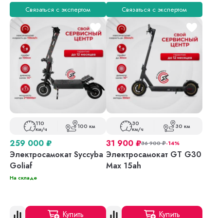
Связаться с экспертом
Связаться с экспертом
110
30
100 км
30 км
км/ч
км/ч
259 000
₽
31 900
₽
36 900
₽
-14%
Электросамокат Syccyba
Электросамокат GT G30
Goliaf
Max 15ah
На складе
Купить
Купить