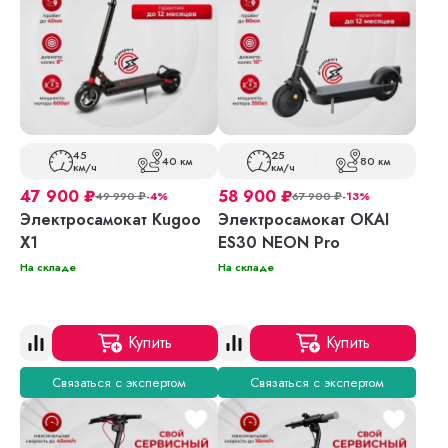
45
25
40 км
80 км
км/ч
км/ч
47 900
₽
58 900
₽
49 990
₽
-4%
67 900
₽
-13%
Электросамокат Kugoo
Электросамокат OKAI
X1
ES30 NEON Pro
На складе
На складе
Купить
Купить
Связаться с экспертом
Связаться с экспертом