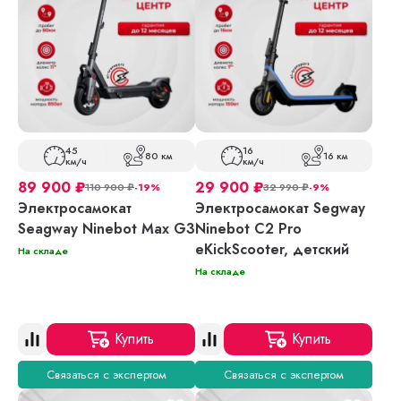
45
16
80 км
16 км
км/ч
км/ч
89 900
₽
29 900
₽
110 900
₽
-19%
32 990
₽
-9%
Электросамокат
Электросамокат Segway
Seagway Ninebot Max G3
Ninebot C2 Pro
eKickScooter, детский
На складе
На складе
Купить
Купить
Связаться с экспертом
Связаться с экспертом