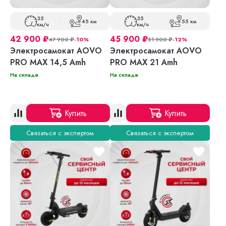
35
35
45 км
55 км
км/ч
км/ч
42 900
₽
45 900
₽
47 900
₽
-10%
51 900
₽
-12%
Электросамокат AOVO
Электросамокат AOVO
PRO MAX 14,5 Amh
PRO MAX 21 Amh
На складе
На складе
Купить
Купить
Связаться с экспертом
Связаться с экспертом