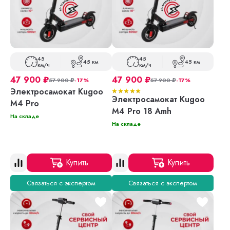
45
45
45 км
45 км
км/ч
км/ч
47 900
₽
47 900
₽
57 900
₽
-17%
57 900
₽
-17%
Электросамокат Kugoo
Электросамокат Kugoo
M4 Pro
M4 Pro 18 Amh
На складе
На складе
Купить
Купить
Связаться с экспертом
Связаться с экспертом