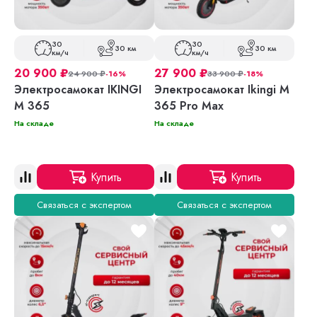
30
30
30 км
30 км
км/ч
км/ч
20 900
₽
27 900
₽
24 900
₽
-16%
33 900
₽
-18%
Электросамокат IKINGI
Электросамокат Ikingi M
M 365
365 Pro Max
На складе
На складе
Купить
Купить
Связаться с экспертом
Связаться с экспертом