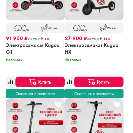
65
30
50 км
25 км
км/ч
км/ч
91 900
₽
27 900
₽
94 900
₽
-3%
33 900
₽
-18%
Электросамокат Kugoo
Электросамокат Kugoo
G1
HX
На складе
На складе
Купить
Купить
Связаться с экспертом
Связаться с экспертом