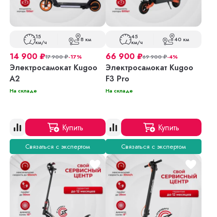
15
45
8 км
40 км
км/ч
км/ч
14 900
₽
66 900
₽
17 900
₽
-17%
69 900
₽
-4%
Электросамокат Kugoo
Электросамокат Kugoo
A2
F3 Pro
На складе
На складе
Купить
Купить
Связаться с экспертом
Связаться с экспертом