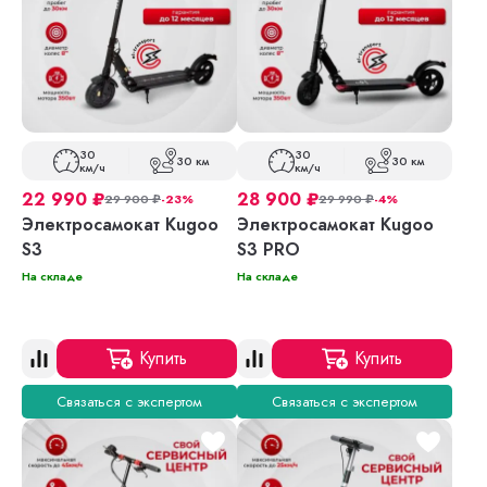
30
30
30 км
30 км
км/ч
км/ч
22 990
₽
28 900
₽
29 900
₽
-23%
29 990
₽
-4%
Электросамокат Kugoo
Электросамокат Kugoo
S3
S3 PRO
На складе
На складе
Купить
Купить
Связаться с экспертом
Связаться с экспертом