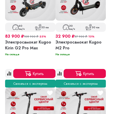
60
30
55 км
30 км
км/ч
км/ч
83 900
₽
32 900
₽
108 900
₽
-23%
37 900
₽
-13%
Электросамокат Kugoo
Электросамокат Kugoo
Kirin G2 Pro Max
M2 Pro
На складе
На складе
Купить
Купить
Связаться с экспертом
Связаться с экспертом