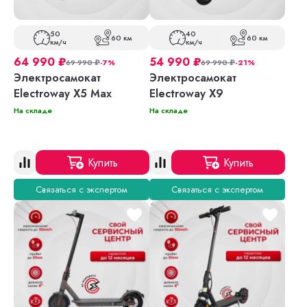
50
40
60 км
60 км
км/ч
км/ч
64 990
₽
54 990
₽
69 990
₽
-7%
69 990
₽
-21%
Электросамокат
Электросамокат
Electroway X5 Max
Electroway X9
На складе
На складе
Купить
Купить
Связаться с экспертом
Связаться с экспертом