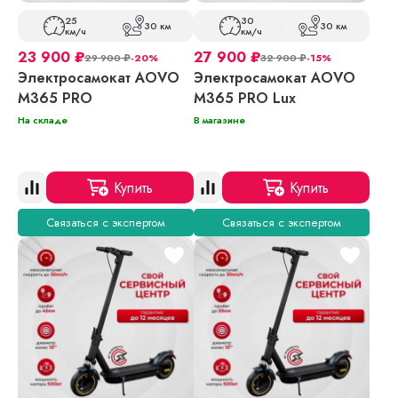
25
30
30 км
30 км
км/ч
км/ч
23 900
₽
27 900
₽
29 900
₽
-20%
32 900
₽
-15%
Электросамокат AOVO
Электросамокат AOVO
M365 PRO
M365 PRO Lux
На складе
В магазине
Купить
Купить
Связаться с экспертом
Связаться с экспертом