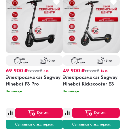
35
32
70 км
45 км
км/ч
км/ч
69 900
₽
49 900
₽
72 900
₽
-4%
56 900
₽
-12%
Электросамокат Segway
Электросамокат Segway
Ninebot F3 Pro
Ninebot Kickscooter E3
На складе
На складе
Купить
Купить
Связаться с экспертом
Связаться с экспертом