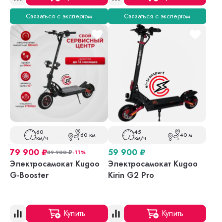
Связаться с экспертом
Связаться с экспертом
60
45
60 км
40 м
км/ч
км/ч
79 900
₽
59 900
₽
89 900
₽
-11%
Электросамокат Kugoo
Электросамокат Kugoo
G-Booster
Kirin G2 Pro
Купить
Купить