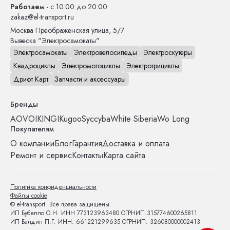
Работаем
- с 10:00 до 20:00
zakaz@el-transport.ru
Москва
Преображенская улица, 5/7
Вывеска "Электросамокаты"
Электросамокаты
Электровелосипеды
Электроскутеры
Квадроциклы
Электромотоциклы
Электротрициклы
Дрифт Карт
Запчасти и аксессуары
Бренды
AOVO
IKINGI
Kugoo
Syccyba
White Siberia
Wo Long
Покупателям
О компании
Блог
Гарантия
Доставка и оплата
Ремонт и сервис
Контакты
Карта сайта
Политика конфиденциальности
Файлы cookie
© el-transport Все права защищены.
ИП Бубелло О.Н. ИНН 773123963480 ОГРНИП 315774600265811
ИП Балдин П.Г. ИНН: 661221299635 ОГРНИП: 326080000002413