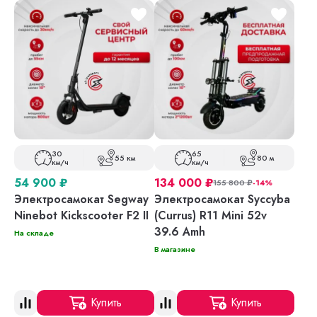
30
65
55 км
80 м
км/ч
км/ч
54 900
₽
134 000
₽
155 800
₽
-14%
Электросамокат Segway
Электросамокат Syccyba
Ninebot Kickscooter F2 II
(Currus) R11 Mini 52v
39.6 Amh
На складе
В магазине
Купить
Купить