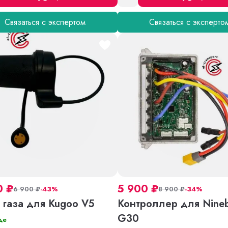
Связаться с экспертом
Связаться с эксперто
0
₽
5 900
₽
6 900
₽
-43%
8 900
₽
-34%
 газа для Kugoo V5
Контроллер для Nine
G30
де