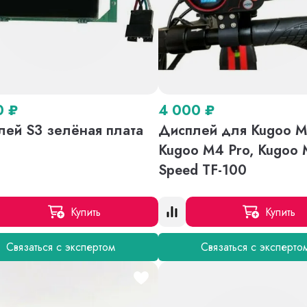
0
₽
4 000
₽
лей S3 зелёная плата
Дисплей для Kugoo M
Kugoo M4 Pro, Kugoo 
Speed TF-100
Купить
Купить
Связаться с экспертом
Связаться с эксперто