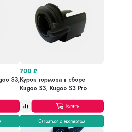
700
₽
goo S3,
Курок тормоза в сборе
Kugoo S3, Kugoo S3 Pro
Купить
м
Связаться с экспертом