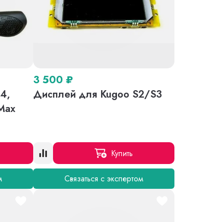
3 500
₽
4,
Дисплей для Kugoo S2/S3
Max
Купить
м
Связаться с экспертом