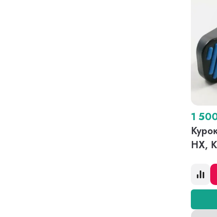
1 50
Курок
HX, 