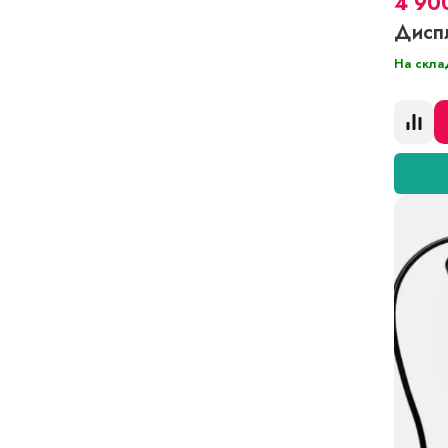
4 90
Дисп
На скла