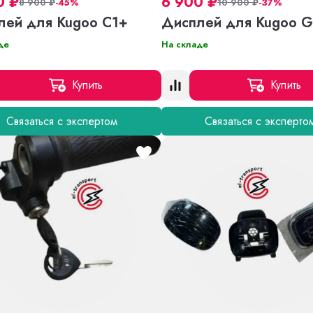
0
₽
6 900
₽
8 900
₽
-45%
10 900
₽
-37%
лей для Kugoo C1+
Дисплей для Kugoo G
де
На складе
Купить
Купить
Связаться с экспертом
Связаться с эксперто