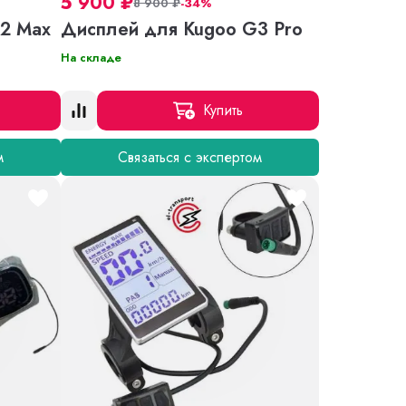
5 900
₽
8 900
₽
-34%
2 Max
Дисплей для Kugoo G3 Pro
На складе
Купить
м
Связаться с экспертом