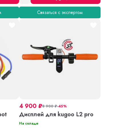
м
Связаться с экспертом
4 900
₽
8 900
₽
-45%
bot
Дисплей для kugoo L2 pro
На складе