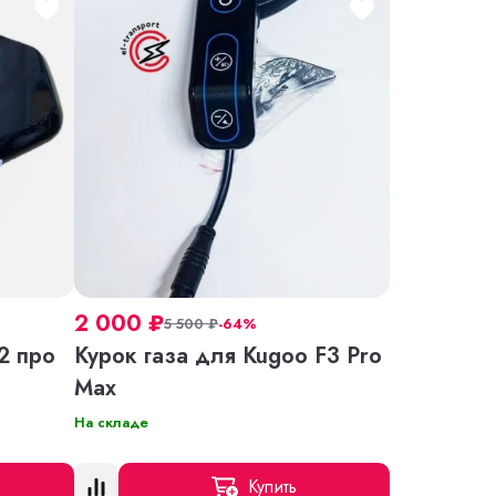
2 000
₽
5 500
₽
-64%
2 про
Курок газа для Kugoo F3 Pro
Мax
На складе
Купить