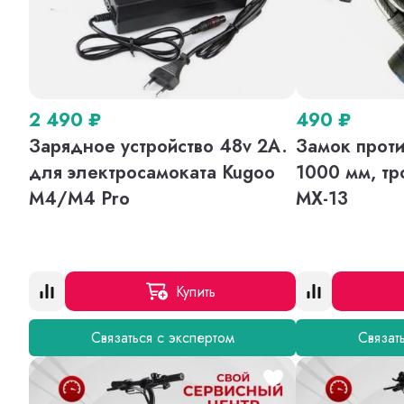
2 490
₽
490
₽
Зарядное устройство 48v 2A.
Замок проти
для электросамоката Kugoo
1000 мм, тр
M4/M4 Pro
MX-13
Купить
Связаться с экспертом
Связат