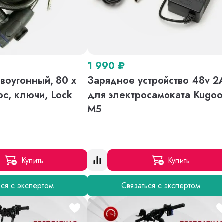
1 990
₽
воугонный, 80 х
Зарядное устройство 48v 2
ос, ключи, Lock
для электросамоката Kugo
M5
Купить
Купить
ься с экспертом
Связаться с экспертом