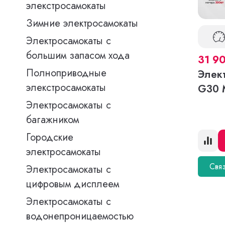
элекстросамокаты
Зимние электросамокаты
Электросамокаты с
большим запасом хода
31 9
Полноприводные
Элек
элекстросамокаты
G30 
Электросамокаты с
багажником
Городские
электросамокаты
Связ
Электросамокаты с
цифровым дисплеем
Электросамокаты с
водонепроницаемостью