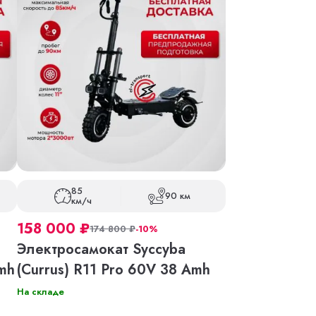
85
90 км
км/ч
158 000
₽
174 800
₽
-10%
Электросамокат Syccyba
Amh
(Currus) R11 Pro 60V 38 Amh
На складе