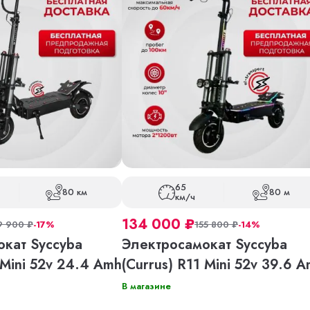
65
80 км
80 м
км/ч
134 000
₽
9 900
₽
-17%
155 800
₽
-14%
кат Syccyba
Электросамокат Syccyba
 Mini 52v 24.4 Amh
(Currus) R11 Mini 52v 39.6 
В магазине