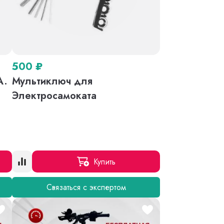
500
₽
A.
Мультиключ для
o
Электросамоката
Купить
Связаться с экспертом