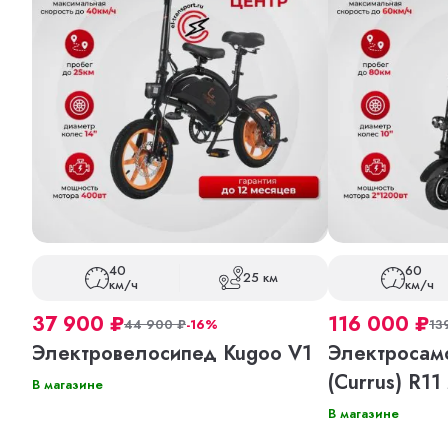
40
60
25 км
км/ч
км/ч
37 900
₽
116 000
₽
44 900
₽
-16%
13
Электровелосипед Kugoo V1
Электросамо
(Currus) R11
В магазине
В магазине