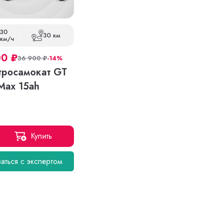
30
30 км
км/ч
00
₽
36 900
₽
-14%
тросамокат GT
Max 15ah
Купить
аться с экспертом