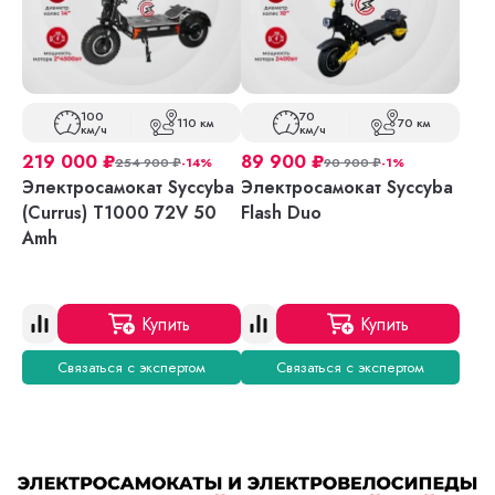
100
70
110 км
70 км
км/ч
км/ч
219 000
₽
89 900
₽
254 900
₽
-14%
90 900
₽
-1%
Электросамокат Syccyba
Электросамокат Syccyba
(Currus) T1000 72V 50
Flash Duo
Amh
Купить
Купить
Связаться с экспертом
Связаться с экспертом