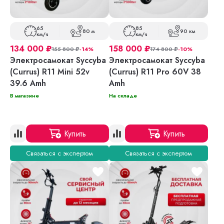
65
85
80 м
90 км
км/ч
км/ч
134 000
₽
158 000
₽
155 800
₽
-14%
174 800
₽
-10%
Электросамокат Syccyba
Электросамокат Syccyba
(Currus) R11 Mini 52v
(Currus) R11 Pro 60V 38
39.6 Amh
Amh
В магазине
На складе
Купить
Купить
Связаться с экспертом
Связаться с экспертом