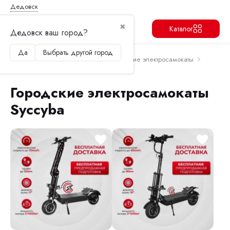
Дедовск
✖
Каталог
Дедовск ваш город?
Да
Выбрать другой город
Продолжить
Перейти в корзину
Главная
Электросамокаты
Городские электросамокаты
Городские электросамокаты Syccyba
Городские электросамокаты
Syccyba