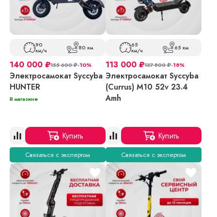
90
65
80 км
65 км
км/ч
км/ч
140 000
₽
113 000
₽
155 600
₽
-10%
137 800
₽
-18%
Электросамокат Syccyba
Электросамокат Syccyba
HUNTER
(Currus) M10 52v 23.4
Amh
В магазине
Купить
Купить
Связаться с экспертом
Связаться с экспертом