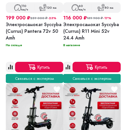
110
60
120 км
80 км
км/ч
км/ч
199 000
₽
116 000
₽
259 000
₽
-23%
139 900
₽
-17%
Электросамокат Syccyba
Электросамокат Syccyba
(Currus) Pantera 72v 50
(Currus) R11 Mini 52v
Amh
24.4 Amh
На складе
В магазине
Купить
Купить
Связаться с экспертом
Связаться с экспертом