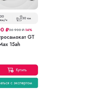
30
30 км
км/ч
00
₽
36 900
₽
-14%
тросамокат GT
Max 15ah
Купить
аться с экспертом