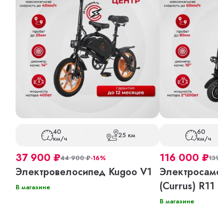
40
60
25 км
км/ч
км/ч
37 900
₽
116 000
₽
44 900
₽
-16%
13
Электровелосипед Kugoo V1
Электросамо
(Currus) R11
В магазине
В магазине