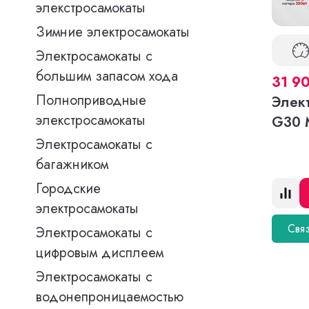
элекстросамокаты
Зимние электросамокаты
Электросамокаты с
большим запасом хода
31 9
Полноприводные
Элек
элекстросамокаты
G30 
Электросамокаты с
багажником
Городские
электросамокаты
Связ
Электросамокаты с
цифровым дисплеем
Электросамокаты с
водонепроницаемостью