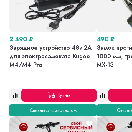
2 490
₽
490
₽
Зарядное устройство 48v 2A.
Замок проти
для электросамоката Kugoo
1000 мм, тр
M4/M4 Pro
MX-13
Купить
Связаться с экспертом
Связат