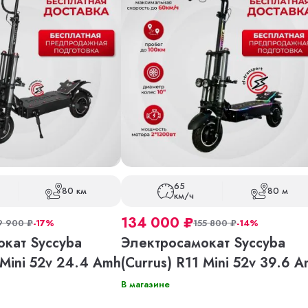
65
80 км
80 м
км/ч
134 000
₽
9 900
₽
-17%
155 800
₽
-14%
кат Syccyba
Электросамокат Syccyba
 Mini 52v 24.4 Amh
(Currus) R11 Mini 52v 39.6 
В магазине