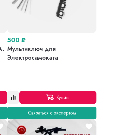
500
₽
A.
Мультиключ для
o
Электросамоката
Купить
Связаться с экспертом