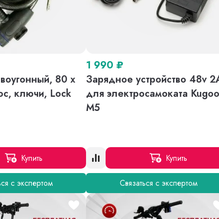
1 990
₽
воугонный, 80 х
Зарядное устройство 48v 2
ос, ключи, Lock
для электросамоката Kugo
M5
Купить
Купить
ься с экспертом
Связаться с экспертом