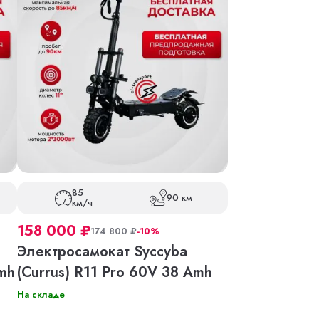
85
90 км
км/ч
158 000
₽
174 800
₽
-10%
Электросамокат Syccyba
Amh
(Currus) R11 Pro 60V 38 Amh
На складе