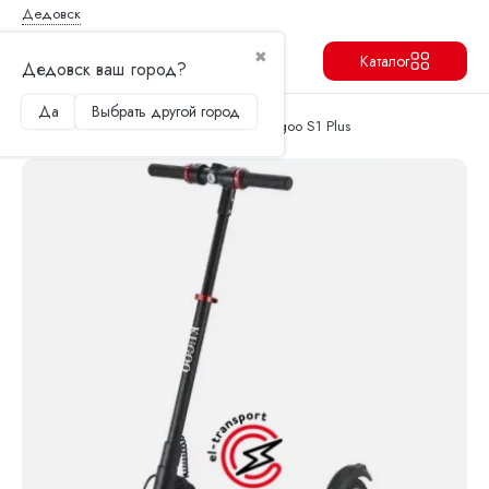
Дедовск
✖
Каталог
Дедовск ваш город?
Да
Выбрать другой город
Продолжить
Перейти в корзину
Главная
Архив
Электросамокат Kugoo S1 Plus