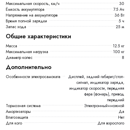
Максимальная скорость, км/ч
30
Ёмкость аккумулятора
7.5 Ач
Напряжение на аккумуляторе
36 Вт
Время полной зарядки
5 ч
Запас хода
25 м
Общие характеристики
Масса
12.5 кг
Максимальная нагрузка
100 кг
Диаметр колес
8
Дополнительно
Особенности электросамоката
дисплей, задний габарит/стоп-
сигнал, индикатор заряда,
индикатор скорости, передняя
фара (фонарь), привод
передний
Тормозная система
Электронный+ножной
Амортизаторы
Да
Влагозащита
Нет
Для кого
Для взрослого