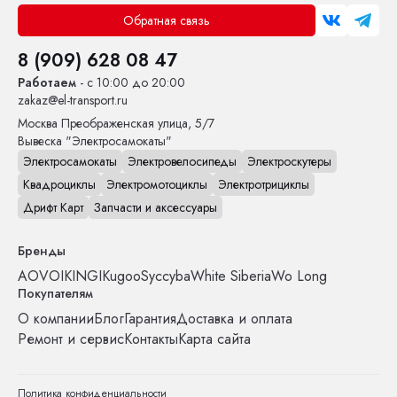
Обратная связь
8 (909) 628 08 47
Работаем
- с 10:00 до 20:00
zakaz@el-transport.ru
Москва
Преображенская улица, 5/7
Вывеска "Электросамокаты"
Электросамокаты
Электровелосипеды
Электроскутеры
Квадроциклы
Электромотоциклы
Электротрициклы
Дрифт Карт
Запчасти и аксессуары
Бренды
AOVO
IKINGI
Kugoo
Syccyba
White Siberia
Wo Long
Покупателям
О компании
Блог
Гарантия
Доставка и оплата
Ремонт и сервис
Контакты
Карта сайта
Политика конфиденциальности