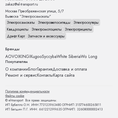
zakaz@el-transport.ru
Москва
Преображенская улица, 5/7
Вывеска "Электросамокаты"
Электросамокаты
Электровелосипеды
Электроскутеры
Квадроциклы
Электромотоциклы
Электротрициклы
Дрифт Карт
Запчасти и аксессуары
Бренды
AOVO
IKINGI
Kugoo
Syccyba
White Siberia
Wo Long
Покупателям
О компании
Блог
Гарантия
Доставка и оплата
Ремонт и сервис
Контакты
Карта сайта
Политика конфиденциальности
Файлы cookie
© el-transport Все права защищены.
ИП Бубелло О.Н. ИНН 773123963480 ОГРНИП 315774600265811
ИП Балдин П.Г. ИНН: 661221299635 ОГРНИП: 326080000002413