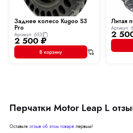
Заднее колесо Kugoo S3
Литая 
Pro
Артикул:
2 50
Артикул:
653
2 500
₽
В корзину
Перчатки Motor Leap L отз
Оставьте
отзыв об этом товаре
первым!