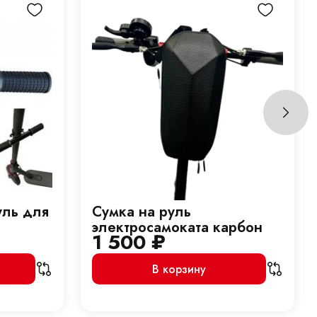
уль для
Сумка на руль
электросамоката карбон
1 500
₽
В корзину