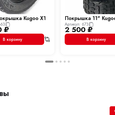
покрышка Kugoo X1
Покрышка 11" Kugo
663
Артикул:
673
0
₽
2 500
₽
В корзину
В корзину
ывы