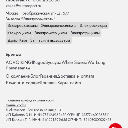
zakaz@el-transport.ru
Москва
Преображенская улица, 5/7
Вывеска "Электросамокаты"
Электросамокаты
Электровелосипеды
Электроскутеры
Квадроциклы
Электромотоциклы
Электротрициклы
Дрифт Карт
Запчасти и аксессуары
Бренды
AOVO
IKINGI
Kugoo
Syccyba
White Siberia
Wo Long
Покупателям
О компании
Блог
Гарантия
Доставка и оплата
Ремонт и сервис
Контакты
Карта сайта
Политика конфиденциальности
Файлы cookie
© el-transport Все права защищены.
ИП Бубелло О.Н. ИНН 773123963480 ОГРНИП 315774600265811
ИП Балдин П.Г. ИНН: 661221299635 ОГРНИП: 326080000002413