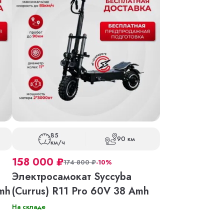
85
90 км
км/ч
158 000
₽
174 800
₽
-10%
Электросамокат Syccyba
Amh
(Currus) R11 Pro 60V 38 Amh
На складе