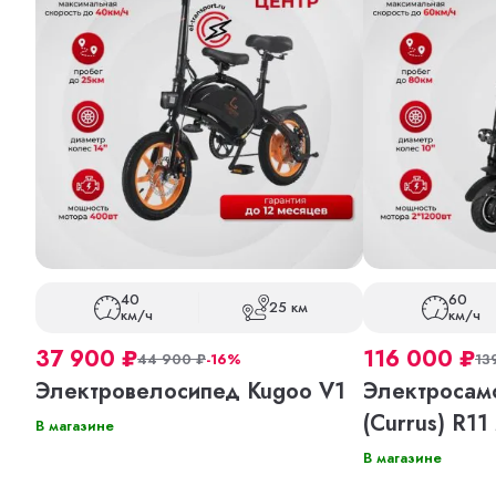
40
60
25 км
км/ч
км/ч
37 900
₽
116 000
₽
44 900
₽
-16%
13
Электровелосипед Kugoo V1
Электросамо
(Currus) R11
В магазине
В магазине