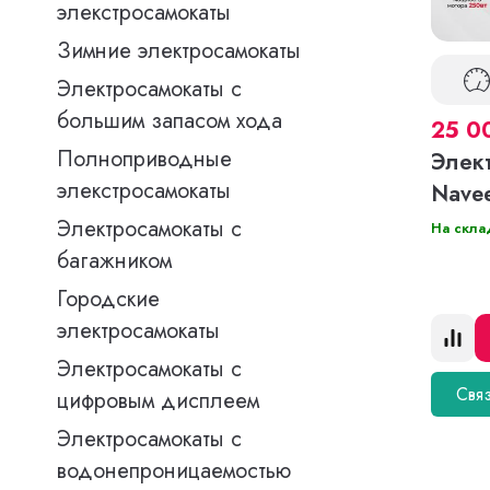
элекстросамокаты
Зимние электросамокаты
Электросамокаты с
большим запасом хода
25 0
Полноприводные
Элек
элекстросамокаты
Nave
Электросамокаты с
На скла
багажником
Городские
электросамокаты
Электросамокаты с
Связ
цифровым дисплеем
Электросамокаты с
водонепроницаемостью