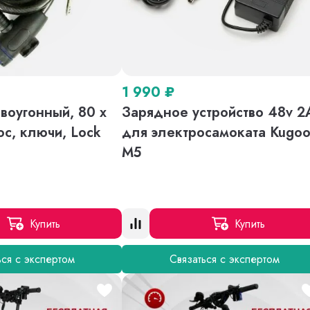
1 990
₽
воугонный, 80 х
Зарядное устройство 48v 2
ос, ключи, Lock
для электросамоката Kugo
M5
Купить
Купить
ься с экспертом
Связаться с экспертом