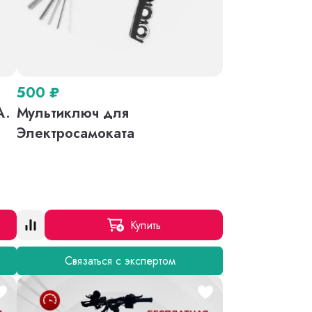
500
₽
A.
Мультиключ для
o
Электросамоката
Купить
Связаться с экспертом