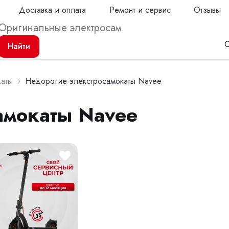
Доставка и оплата
Ремонт и сервис
Отзывы
С
Найти
каты
Недорогие элекстросамокаты Navee
амокаты Navee
Продол