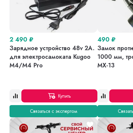
2 490
₽
490
₽
Зарядное устройство 48v 2A.
Замок проти
для электросамоката Kugoo
1000 мм, тр
M4/M4 Pro
MX-13
Купить
Связаться с экспертом
Связат