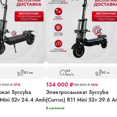
65
80 км
80 м
км/ч
134 000
₽
9 900
₽
-17%
155 800
₽
-14%
кат Syccyba
Электросамокат Syccyba
 Mini 52v 24.4 Amh
(Currus) R11 Mini 52v 39.6 
В магазине