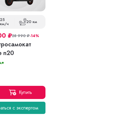
25
20 км
км/ч
00
₽
28 990
₽
-14%
тросамокат
e n20
де
Купить
аться с экспертом