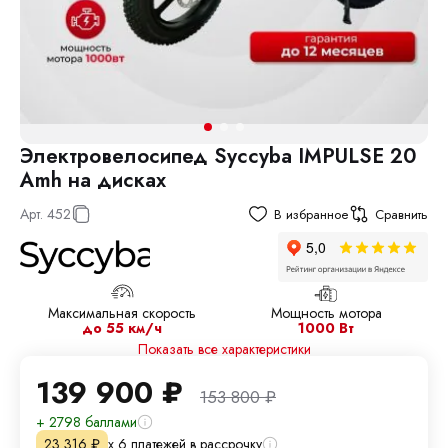
Электровелосипед Syccyba IMPULSE 20
Amh на дисках
Арт.
452
В избранное
Сравнить
Максимальная скорость
Мощность мотора
до 55 км/ч
1000 Вт
Показать все характеристики
139 900
₽
153 800
₽
+ 2798 баллами
х 6 платежей в рассрочку
23 316
₽