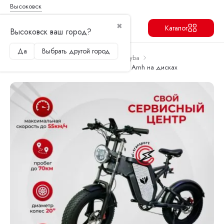
Высоковск
✖
Каталог
Высоковск ваш город?
Да
Выбрать другой город
Продолжить
Перейти в корзину
Главная
Электровелосипеды
Syccyba
Электровелосипед Syccyba IMPULSE 20 Amh на дисках