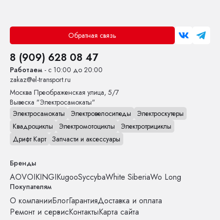
Обратная связь
8 (909) 628 08 47
Работаем
- с 10:00 до 20:00
zakaz@el-transport.ru
Москва
Преображенская улица, 5/7
Вывеска "Электросамокаты"
Электросамокаты
Электровелосипеды
Электроскутеры
Квадроциклы
Электромотоциклы
Электротрициклы
Дрифт Карт
Запчасти и аксессуары
Бренды
AOVO
IKINGI
Kugoo
Syccyba
White Siberia
Wo Long
Покупателям
О компании
Блог
Гарантия
Доставка и оплата
Ремонт и сервис
Контакты
Карта сайта