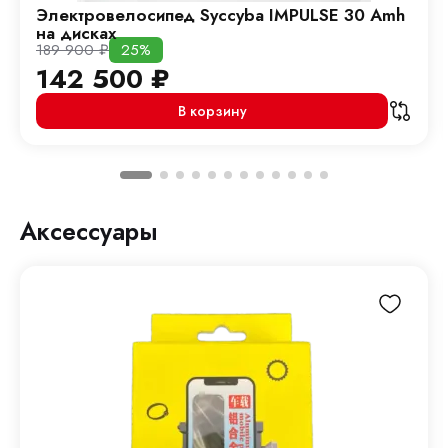
Электровелосипед Syccyba IMPULSE 30 Amh
на дисках
189 900
₽
25%
142 500
₽
В корзину
Аксессуары