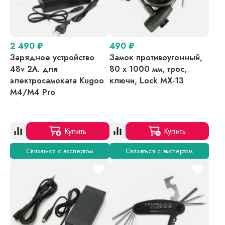
2 490
₽
490
₽
Зарядное устройство
Замок противоугонный,
48v 2A. для
80 х 1000 мм, трос,
электросамоката Kugoo
ключи, Lock MX-13
M4/M4 Pro
Купить
Купить
Связаться с экспертом
Связаться с экспертом