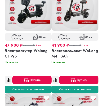
30
45
30 км
35 км
км/ч
км/ч
47 900
₽
41 900
₽
54 900
₽
-13%
49 900
₽
-16%
Электроскутер Wolong
Электросамокат WoLong
C1 Pro
M4 13Ah
На складе
На складе
Купить
Купить
Связаться с экспертом
Связаться с экспертом