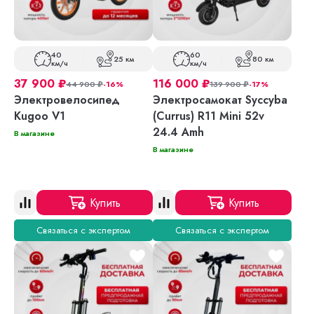
40
60
25 км
80 км
км/ч
км/ч
37 900
₽
116 000
₽
44 900
₽
-16%
139 900
₽
-17%
Электровелосипед
Электросамокат Syccyba
Kugoo V1
(Currus) R11 Mini 52v
24.4 Amh
В магазине
В магазине
Купить
Купить
Связаться с экспертом
Связаться с экспертом