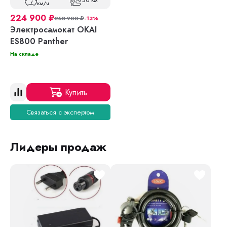
50 км
км/ч
224 900
₽
258 900
₽
-13%
Электросамокат OKAI
ES800 Panther
На складе
Купить
Связаться с экспертом
Лидеры продаж