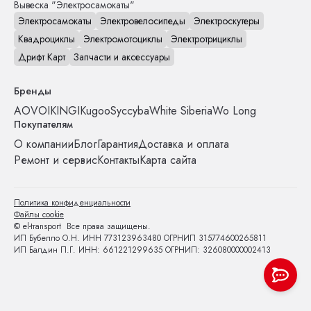
Вывеска "Электросамокаты"
Электросамокаты
Электровелосипеды
Электроскутеры
Квадроциклы
Электромотоциклы
Электротрициклы
Дрифт Карт
Запчасти и аксессуары
Бренды
AOVO
IKINGI
Kugoo
Syccyba
White Siberia
Wo Long
Покупателям
О компании
Блог
Гарантия
Доставка и оплата
Ремонт и сервис
Контакты
Карта сайта
Политика конфиденциальности
Файлы cookie
© el-transport Все права защищены.
ИП Бубелло О.Н. ИНН 773123963480 ОГРНИП 315774600265811
ИП Балдин П.Г. ИНН: 661221299635 ОГРНИП: 326080000002413