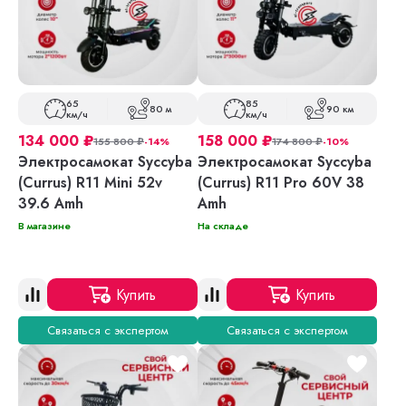
65
85
80 м
90 км
км/ч
км/ч
134 000
₽
158 000
₽
155 800
₽
-14%
174 800
₽
-10%
Электросамокат Syccyba
Электросамокат Syccyba
(Currus) R11 Mini 52v
(Currus) R11 Pro 60V 38
39.6 Amh
Amh
В магазине
На складе
Купить
Купить
Связаться с экспертом
Связаться с экспертом