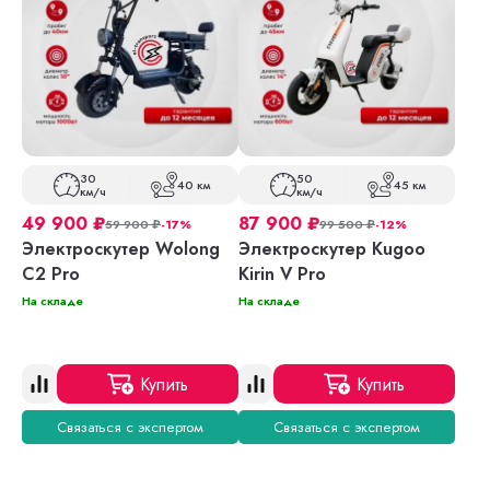
30
50
40 км
45 км
км/ч
км/ч
49 900
₽
87 900
₽
59 900
₽
-17%
99 500
₽
-12%
Электроскутер Wolong
Электроскутер Kugoo
C2 Pro
Kirin V Pro
На складе
На складе
Купить
Купить
Связаться с экспертом
Связаться с экспертом