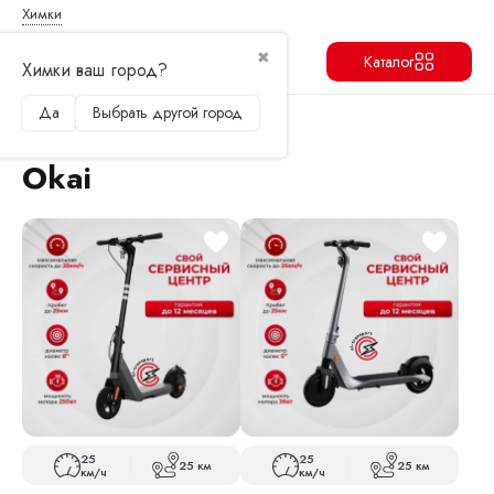
Химки
✖
Каталог
Химки ваш город?
Да
Выбрать другой город
Продолжить
Перейти в корзину
Главная
Электросамокаты
Okai
Okai
25
25
25 км
25 км
км/ч
км/ч