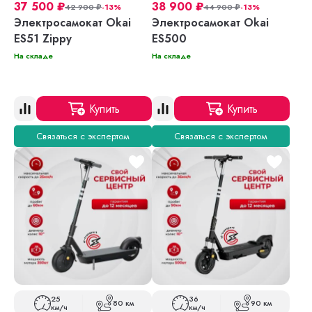
37 500
₽
38 900
₽
42 900
₽
-13%
44 900
₽
-13%
Электросамокат Okai
Электросамокат Okai
ES51 Zippy
ES500
На складе
На складе
Купить
Купить
Связаться с экспертом
Связаться с экспертом
25
36
80 км
90 км
км/ч
км/ч