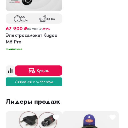
55
55 км
км/ч
67 900
₽
85 900
₽
-21%
Электросамокат Kugoo
M5 Pro
В магазине
Купить
Связаться с экспертом
Лидеры продаж