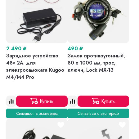
2 490
₽
490
₽
Зарядное устройство
Замок противоугонный,
48v 2A. для
80 х 1000 мм, трос,
электросамоката Kugoo
ключи, Lock MX-13
M4/M4 Pro
Купить
Купить
Связаться с экспертом
Связаться с экспертом