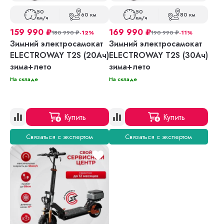
50
50
60 км
80 км
км/ч
км/ч
159 990
₽
169 990
₽
180 990
₽
-12%
190 990
₽
-11%
Зимний электросамокат
Зимний электросамокат
ELECTROWAY T2S (20Ач)
ELECTROWAY T2S (30Ач)
зима+лето
зима+лето
На складе
На складе
Купить
Купить
Связаться с экспертом
Связаться с экспертом