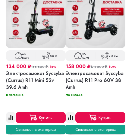
65
85
80 м
90 км
км/ч
км/ч
134 000
₽
158 000
₽
155 800
₽
-14%
174 800
₽
-10%
Электросамокат Syccyba
Электросамокат Syccyba
(Currus) R11 Mini 52v
(Currus) R11 Pro 60V 38
39.6 Amh
Amh
В магазине
На складе
Купить
Купить
Связаться с экспертом
Связаться с экспертом