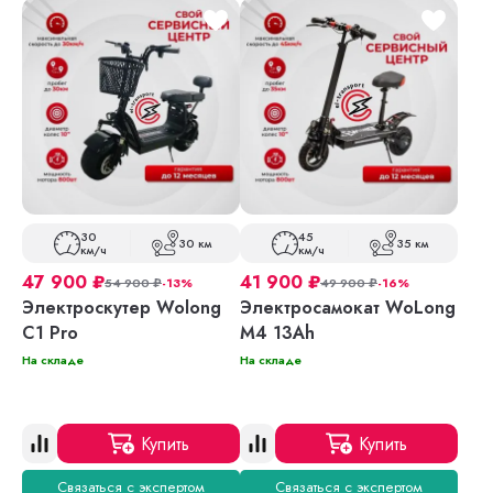
30
45
30 км
35 км
км/ч
км/ч
47 900
₽
41 900
₽
54 900
₽
-13%
49 900
₽
-16%
Электроскутер Wolong
Электросамокат WoLong
C1 Pro
M4 13Ah
На складе
На складе
Купить
Купить
Связаться с экспертом
Связаться с экспертом