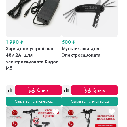
1 990
₽
500
₽
Зарядное устройство
Мультиключ для
48v 2A. для
Электросамоката
электросамоката Kugoo
M5
Купить
Купить
Связаться с экспертом
Связаться с экспертом