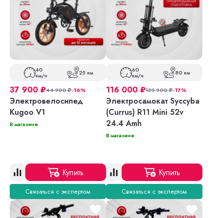
40
60
25 км
80 км
км/ч
км/ч
37 900
₽
116 000
₽
44 900
₽
-16%
139 900
₽
-17%
Электровелосипед
Электросамокат Syccyba
Kugoo V1
(Currus) R11 Mini 52v
24.4 Amh
В магазине
В магазине
Купить
Купить
Связаться с экспертом
Связаться с экспертом