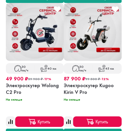
30
50
40 км
45 км
км/ч
км/ч
49 900
₽
87 900
₽
59 900
₽
-17%
99 500
₽
-12%
Электроскутер Wolong
Электроскутер Kugoo
C2 Pro
Kirin V Pro
На складе
На складе
Купить
Купить