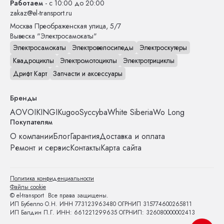
Работаем
- с 10:00 до 20:00
zakaz@el-transport.ru
Москва
Преображенская улица, 5/7
Вывеска "Электросамокаты"
Электросамокаты
Электровелосипеды
Электроскутеры
Квадроциклы
Электромотоциклы
Электротрициклы
Дрифт Карт
Запчасти и аксессуары
Бренды
AOVO
IKINGI
Kugoo
Syccyba
White Siberia
Wo Long
Покупателям
О компании
Блог
Гарантия
Доставка и оплата
Ремонт и сервис
Контакты
Карта сайта
Политика конфиденциальности
Файлы cookie
© el-transport Все права защищены.
ИП Бубелло О.Н. ИНН 773123963480 ОГРНИП 315774600265811
ИП Балдин П.Г. ИНН: 661221299635 ОГРНИП: 326080000002413